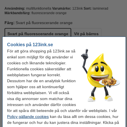
Användning:
multifunktionella
Varumärke:
123ink
Sort:
laminerad
Märkbandsfärg:
fluorescerande orange
Färg:
Svart på fluorescerande orange
Svart på fluorescerande orange
Vit på bärros
Cookies på 123ink.se
Vit på limegrön
Vit på ljusgrå
För att göra shopping på 123ink.se så
enkel som möjligt för dig använder vi
Tejpbredd:
12 mm
cookies och liknande teknologier.
Funktionella cookies säkerställer att
12 mm
24 mm
webbplatsen fungerar korrekt.
Dessutom har de en analytisk funktion
Se specifikationerna och beskrivningen
som hjälper oss att kontinuerligt
Spara mer än
40%
med varumärket 123ink!
förbättra webbplatsen. Vi vill också
i lager
Beställ nu så skickar vi idag!
visa dig annonser som matchar dina
intressen och använder därför cookies
110 kr
Beställ
för att spåra ditt beteende på och utanför vår webbplats. I vår
Policy gällande cookies
kan du läsa allt om dessa cookies, hur
de fungerar och hur du kan justera dina inställningar. Klicka på
Behöver du fler?