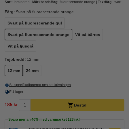
Sort:
laminerad
Märkbandsfärg:
fluorescerande orange
Textfärg:
svart
Färg:
Svart på fluorescerande orange
Svart på fluorescerande gul
Svart på fluorescerande orange
Vit på bärros
Vit på ljusgrå
Tejpbredd:
12 mm
12 mm
24 mm
Se specifikationerna och beskrivningen
EU-lager
185 kr
Beställ
Spara mer än
40%
med varumärket 123ink!