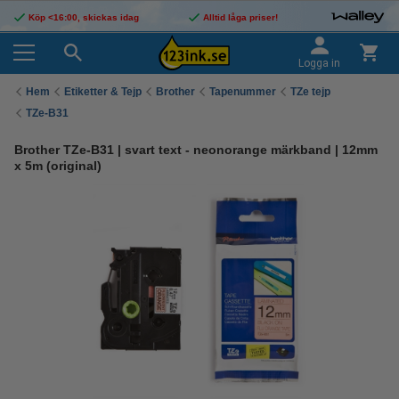
Köp <16:00, skickas idag
Alltid låga priser!
Logga in
Hem
Etiketter & Tejp
Brother
Tapenummer
TZe tejp
TZe-B31
Brother TZe-B31 | svart text - neonorange märkband | 12mm
x 5m (original)