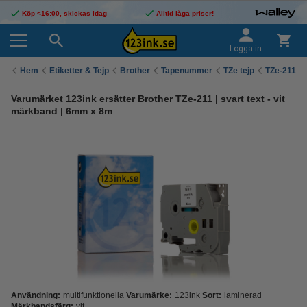
Köp <16:00, skickas idag
Alltid låga priser!
Logga in
Hem
Etiketter & Tejp
Brother
Tapenummer
TZe tejp
TZe-211
Varumärket 123ink ersätter Brother TZe-211 | svart text - vit
märkband | 6mm x 8m
Användning:
multifunktionella
Varumärke:
123ink
Sort:
laminerad
Märkbandsfärg:
vit