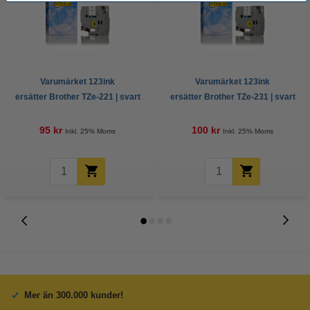
Varumärket 123ink
Varumärket 123ink
ersätter Brother TZe-221 | svart
ersätter Brother TZe-231 | svart
text - vit märkband | 9mm x 8m
text - vit märkband | 12mm x 8m
95 kr
100 kr
Inkl. 25% Moms
Inkl. 25% Moms
Mer än 300.000 kunder!