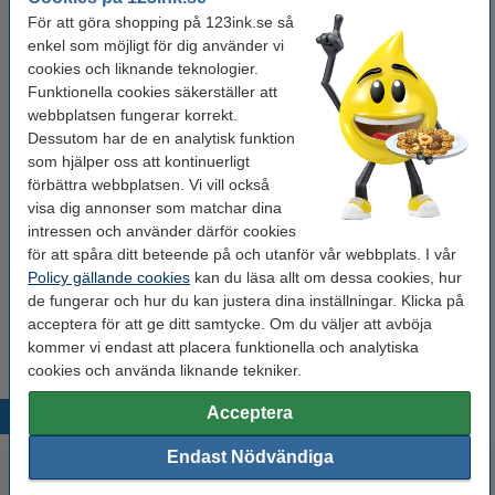
För att göra shopping på 123ink.se så
enkel som möjligt för dig använder vi
Behöver du fler?
cookies och liknande teknologier.
Funktionella cookies säkerställer att
Köp
5st
för endast
300 kr
webbplatsen fungerar korrekt.
Dessutom har de en analytisk funktion
som hjälper oss att kontinuerligt
Tips: Beställ multipack!
förbättra webbplatsen. Vi vill också
Varumärket 123ink ersätter Brother TZe-
visa dig annonser som matchar dina
211+TZe-111+TZe-315 | svart/vit text -
intressen och använder därför cookies
vit/transparent/svart märkband | 6mm x 8m |
3st
för att spåra ditt beteende på och utanför vår webbplats. I vår
215 kr
Policy gällande cookies
kan du läsa allt om dessa cookies, hur
de fungerar och hur du kan justera dina inställningar. Klicka på
Tips
acceptera för att ge ditt samtycke. Om du väljer att avböja
Vi råder er att beställa denna produkt istället för originalprodukten!
kommer vi endast att placera funktionella och analytiska
cookies och använda liknande tekniker.
Acceptera
Populära produkter
Endast Nödvändiga