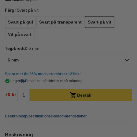
Färg:
Svart på vit
Svart på gul
Svart på transparent
Svart på vit
Vit på svart
Tejpbredd:
6 mm
6 mm
Spara mer än
35%
med varumärket 123ink!
i lager
Beställ nu så skickar vi på måndag!
70 kr
Beställ
Beskrivning
Specifikationer
Rekommendationer
Beskrivning