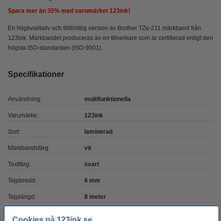
Spara mer än
35%
med varumärket 123ink!
En högkvalitativ och tillförlitlig version av Brother TZe-211 märkband från
123ink. Märkbandet produceras av en tillverkare som är certifierad enligt den
högsta ISO-standarden (ISO-9001).
Specifikationer
Användning:
multifunktionella
Varumärke:
123ink
Sort:
laminerad
Märkbandsfärg:
vit
Textfärg:
svart
Tejpbredd:
6 mm
Tejplängd:
8 meter
Nummer:
TZe-211
Cookies på 123ink.se