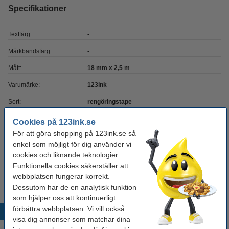
Specifikationer
Textfärg:
-
Märkbandsfärg:
-
Mått:
18 mm x 2,5 m
Varumärke:
123ink
Sort:
rengöringstape
Kapacitet:
± 100 rengöringar
Cookies på 123ink.se
För att göra shopping på 123ink.se så
Nummer:
TZe-CL4
enkel som möjligt för dig använder vi
cookies och liknande teknologier.
Tips
Funktionella cookies säkerställer att
Vi råder er att beställa denna produkt istället för originalprodukten!
webbplatsen fungerar korrekt.
Dessutom har de en analytisk funktion
som hjälper oss att kontinuerligt
förbättra webbplatsen. Vi vill också
Populära produkter
visa dig annonser som matchar dina