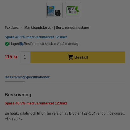
Textfärg:
-
Märkbandsfärg:
-
Sort:
rengöringstape
Spara
46,5%
med varumärket 123ink!
i lager
Beställ nu så skickar vi på måndag!
115 kr
Beställ
Beskrivning
Specifikationer
Beskrivning
Spara
46,5%
med varumärket 123ink!
En högkvalitativ och tillförlitlig version av Brother TZe-CL4 rengöringskassett
från 123ink.