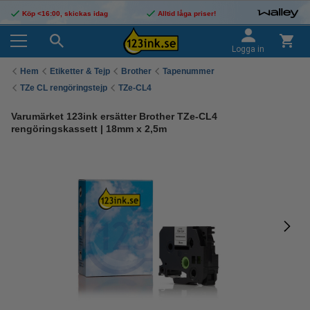
Köp <16:00, skickas idag
Alltid låga priser!
Logga in
Hem
Etiketter & Tejp
Brother
Tapenummer
TZe CL rengöringstejp
TZe-CL4
Varumärket 123ink ersätter Brother TZe-CL4
rengöringskassett | 18mm x 2,5m