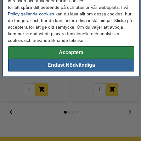
intressen och använder därför cookies
för att spåra ditt beteende på och utanför vår webbplats. I vår
Policy gällande cookies
kan du läsa allt om dessa cookies, hur
de fungerar och hur du kan justera dina inställningar. Klicka på
acceptera för att ge ditt samtycke. Om du väljer att avböja
kommer vi endast att placera funktionella och analytiska
cookies och använda liknande tekniker.
Varumärket 123ink
Varumärket 123ink
Acceptera
ersätter Brother TZe-135 | vit
ersätter Brother TZe-231 | svart
text - transparent märkband |
text - vit märkband | 12mm x 8m
Endast Nödvändiga
12mm x 8m
115 kr
100 kr
Inkl. 25% Moms
Inkl. 25% Moms