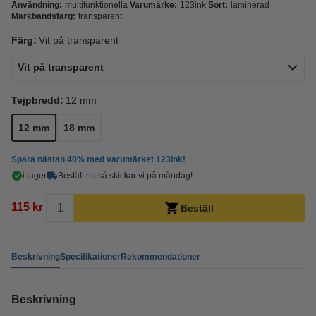
Användning:
multifunktionella
Varumärke:
123ink
Sort:
laminerad
Märkbandsfärg:
transparent
Färg:
Vit på transparent
Vit på transparent
Tejpbredd:
12 mm
12 mm
18 mm
Spara nästan
40%
med varumärket 123ink!
i lager
Beställ nu så skickar vi på måndag!
115 kr
Beställ
Beskrivning
Specifikationer
Rekommendationer
Beskrivning