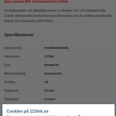
Spara nästan
40%
med varumärket 123ink!
En högkvalitativ och tillförlitlig version av Brother TZe-135 märkband från
123ink. Märkbandet produceras av en tillverkare som är certifierad enligt den
högsta ISO-standarden (ISO-9001).
Specifikationer
Användning:
multifunktionella
Varumärke:
123ink
Sort:
laminerad
Märkbandsfärg:
transparent
Textfärg:
vit
Tejpbredd:
12 mm
Tejplängd:
8 meter
Nummer:
TZe-135
Cookies på 123ink.se