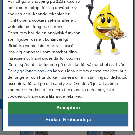
För att göra shopping på 123ink.se så
enkel som möjligt för dig använder vi
Behöver du fler?
cookies och liknande teknologier.
Funktionella cookies säkerställer att
Köp
5st
för endast
500 kr
webbplatsen fungerar korrekt.
Dessutom har de en analytisk funktion
som hjälper oss att kontinuerligt
Tips: Beställ multipack!
förbättra webbplatsen. Vi vill också
Varumärket 123ink ersätter Brother TZe-
visa dig annonser som matchar dina
231+TZe-131+TZe-631 | svart text -
intressen och använder därför cookies
vit/transparent/gul märkband | 12mm x 8m | 3st
225 kr
för att spåra ditt beteende på och utanför vår webbplats. I vår
Policy gällande cookies
kan du läsa allt om dessa cookies, hur
Tips
de fungerar och hur du kan justera dina inställningar. Klicka på
Vi råder er att beställa denna produkt istället för originalprodukten!
acceptera för att ge ditt samtycke. Om du väljer att avböja
kommer vi endast att placera funktionella och analytiska
cookies och använda liknande tekniker.
Populära produkter
Acceptera
Endast Nödvändiga