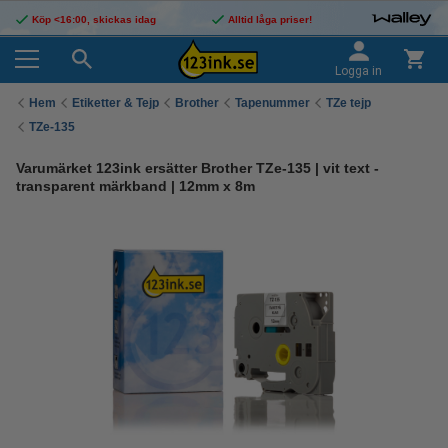
Köp <16:00, skickas idag
Alltid låga priser!
Logga in
Hem
Etiketter & Tejp
Brother
Tapenummer
TZe tejp
TZe-135
Varumärket 123ink ersätter Brother TZe-135 | vit text -
transparent märkband | 12mm x 8m