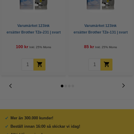
Varumärket 123ink
Varumärket 123ink
ersätter Brother TZe-231 | svart
ersätter Brother TZe-131 | svart
text - vit märkband | 12mm x 8m
text - transparent märkband |
12mm x 8m
100 kr
85 kr
Inkl. 25% Moms
Inkl. 25% Moms
Mer än 300.000 kunder!
Beställ innan 16:00 så skickar vi idag!