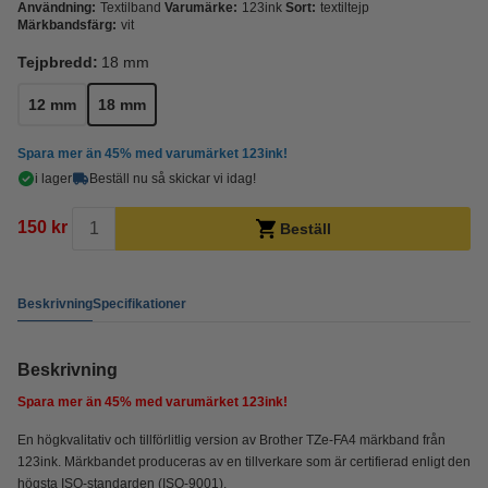
Användning:
Textilband
Varumärke:
123ink
Sort:
textiltejp
Märkbandsfärg:
vit
Tejpbredd:
18 mm
12 mm
18 mm
Spara mer än
45%
med varumärket 123ink!
i lager
Beställ nu så skickar vi idag!
150 kr
Beställ
Beskrivning
Specifikationer
Beskrivning
Spara mer än
45%
med varumärket 123ink!
En högkvalitativ och tillförlitlig version av Brother TZe-FA4 märkband från
123ink. Märkbandet produceras av en tillverkare som är certifierad enligt den
högsta ISO-standarden (ISO-9001).