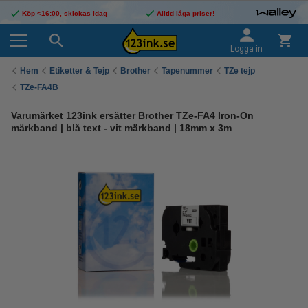
Köp <16:00, skickas idag
Alltid låga priser!
Logga in
Hem
Etiketter & Tejp
Brother
Tapenummer
TZe tejp
TZe-FA4B
Varumärket 123ink ersätter Brother TZe-FA4 Iron-On
märkband | blå text - vit märkband | 18mm x 3m