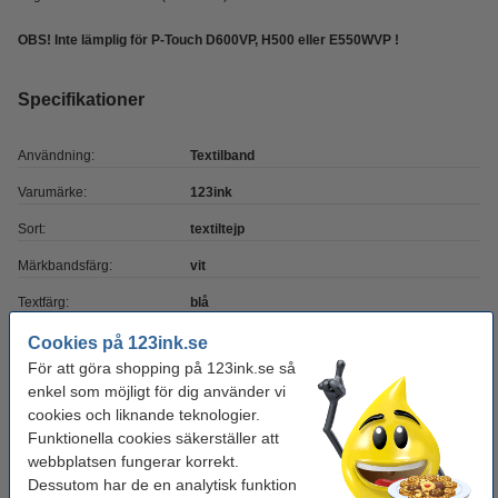
OBS! Inte lämplig för P-Touch D600VP, H500 eller E550WVP !
Specifikationer
Användning:
Textilband
Varumärke:
123ink
Sort:
textiltejp
Märkbandsfärg:
vit
Textfärg:
blå
Tejpbredd:
18 mm
Cookies på 123ink.se
För att göra shopping på 123ink.se så
Tejplängd:
3 meter
enkel som möjligt för dig använder vi
Vårt artikelnr:
080911
cookies och liknande teknologier.
Funktionella cookies säkerställer att
Nummer:
TZe-FA4
webbplatsen fungerar korrekt.
Dessutom har de en analytisk funktion