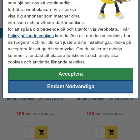
som hjälper oss att kontinuerligt
Tips
Vi råder er att beställa denna produkt istället för originalprodukten!
förbättra webbplatsen. Vi vill också
visa dig annonser som matchar dina
intressen och använder därför cookies
för att spåra ditt beteende på och utanför vår webbplats. I vår
Populära produkter
Policy gällande cookies
kan du läsa allt om dessa cookies, hur
de fungerar och hur du kan justera dina inställningar. Klicka på
acceptera för att ge ditt samtycke. Om du väljer att avböja
kommer vi endast att placera funktionella och analytiska
cookies och använda liknande tekniker.
Acceptera
Endast Nödvändiga
Varumärket 123ink
Varumärket 123ink
ersätter Brother TZe-231 | svart
ersätter Brother TZe-251 | svart
text - vit märkband | 12mm x 8m
text - vit märkband | 24mm x 8m
100 kr
130 kr
Inkl. 25% Moms
Inkl. 25% Moms