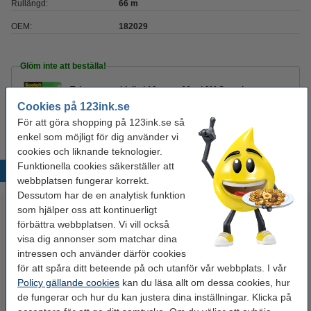
Rullängd:
66 m
OEM:
182029
Glöm inte att beställa!
Tejp genomskinlig | 19mm x 66m | 3M Scotch
Magic
Cookies på 123ink.se
80 kr
För att göra shopping på 123ink.se så
enkel som möjligt för dig använder vi
cookies och liknande teknologier.
Funktionella cookies säkerställer att
Populära produkter
webbplatsen fungerar korrekt.
Dessutom har de en analytisk funktion
som hjälper oss att kontinuerligt
förbättra webbplatsen. Vi vill också
visa dig annonser som matchar dina
intressen och använder därför cookies
för att spåra ditt beteende på och utanför vår webbplats. I vår
Policy gällande cookies
kan du läsa allt om dessa cookies, hur
de fungerar och hur du kan justera dina inställningar. Klicka på
Bläckpenna | 123ink | svart |
Varumärket 123ink