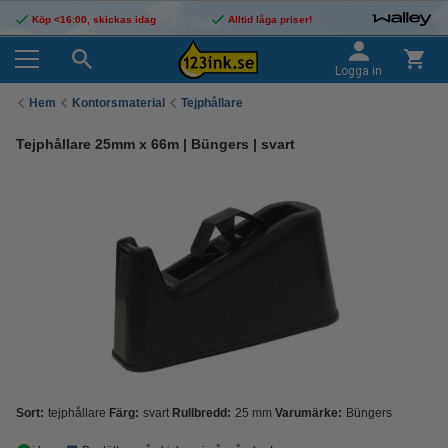
Köp <16:00, skickas idag
Alltid låga priser!
Logga in
Hem
Kontorsmaterial
Tejphållare
Tejphållare 25mm x 66m | Büngers | svart
Sort:
tejphållare
Färg:
svart
Rullbredd:
25 mm
Varumärke:
Büngers