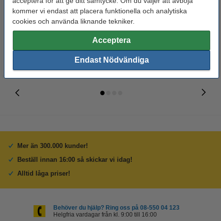
acceptera för att ge ditt samtycke. Om du väljer att avböja
50st
ersätter Brother DK-22205
kommer vi endast att placera funktionella och analytiska
etiketter | svart text - vit etikett |
cookies och använda liknande tekniker.
62mm x 30.48m
150 kr
110 kr
Inkl. 25% Moms
Inkl. 25% Moms
Acceptera
Endast Nödvändiga
Mer än 300.000 kunder!
Beställ innan 16:00 så skickar vi idag!
Alltid låga priser!
Behöver du hjälp? Ring oss på 08-550 04 123
Helgfria vardagar från kl. 9:00 till 16:00