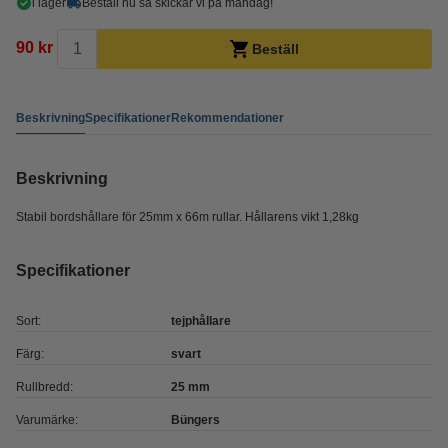
i lager
Beställ nu så skickar vi på måndag!
90 kr
Beställ
Beskrivning
Specifikationer
Rekommendationer
Beskrivning
Stabil bordshållare för 25mm x 66m rullar. Hållarens vikt 1,28kg
Specifikationer
Sort:
tejphållare
Färg:
svart
Rullbredd:
25 mm
Varumärke:
Büngers