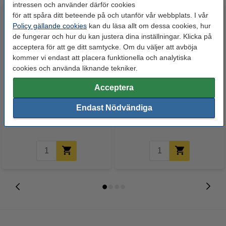
intressen och använder därför cookies
för att spåra ditt beteende på och utanför vår webbplats. I vår
Policy gällande cookies
kan du läsa allt om dessa cookies, hur
de fungerar och hur du kan justera dina inställningar. Klicka på
acceptera för att ge ditt samtycke. Om du väljer att avböja
kommer vi endast att placera funktionella och analytiska
cookies och använda liknande tekniker.
Varumärket 123ink
Dymo 1933084 | 2112289 |
Acceptera
ersätter Brother TN-
hållbara universaletiketter
Endast Nödvändiga
243BK/C/M/Y toner 4-pack
(original)
1 600 kr
1 125 kr
Inkl. 25% Moms
Inkl. 25% Moms