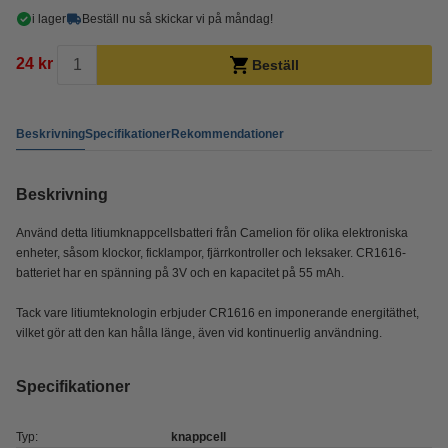
i lager
Beställ nu så skickar vi på måndag!
24 kr
Beställ
Beskrivning
Specifikationer
Rekommendationer
Beskrivning
Använd detta litiumknappcellsbatteri från Camelion för olika elektroniska
enheter, såsom klockor, ficklampor, fjärrkontroller och leksaker. CR1616-
batteriet har en spänning på 3V och en kapacitet på 55 mAh.
Tack vare litiumteknologin erbjuder CR1616 en imponerande energitäthet,
vilket gör att den kan hålla länge, även vid kontinuerlig användning.
Specifikationer
Typ:
knappcell