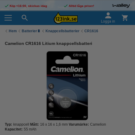
Köp <16:00, skickas idag
Alltid låga priser!
Logga in
Hem
Batterier🔋
Knappcellsbatterier
CR1616
Camelion CR1616 Litium knappcellsbatteri
Typ:
knappcell
Mått:
16 x 16 x 1,6 mm
Varumärke:
Camelion
Kapacitet:
55 mAh