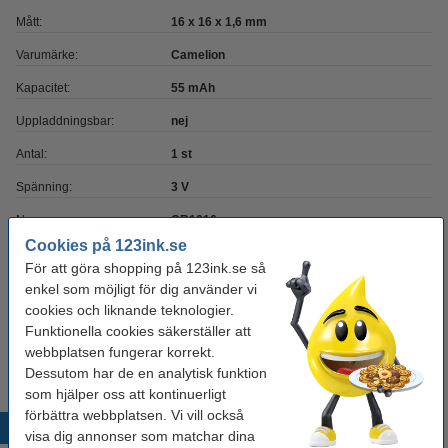
Mått:
16 x 16 x 1,6 mm
Varumärke:
Camelion
Kapacitet:
55 mAh
Uppladdningsbar:
nej
Antal:
1 st
Spänning:
3 V
Nummer:
CR1616
Cookies på 123ink.se
För att göra shopping på 123ink.se så
Behöver du fler?
enkel som möjligt för dig använder vi
cookies och liknande teknologier.
Köp
5st
för endast
Funktionella cookies säkerställer att
69 kr
webbplatsen fungerar korrekt.
Dessutom har de en analytisk funktion
som hjälper oss att kontinuerligt
förbättra webbplatsen. Vi vill också
Populära produkter
visa dig annonser som matchar dina