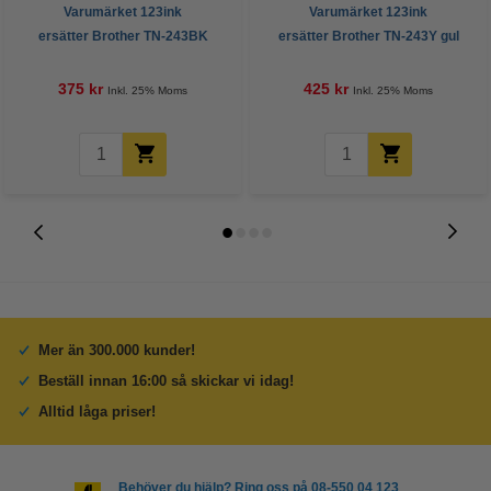
Varumärket 123ink
Varumärket 123ink
ersätter Brother TN-243BK
ersätter Brother TN-243Y gul
svart toner
toner
375 kr
425 kr
Inkl. 25% Moms
Inkl. 25% Moms
Mer än 300.000 kunder!
Beställ innan 16:00 så skickar vi idag!
Alltid låga priser!
Behöver du hjälp? Ring oss på 08-550 04 123