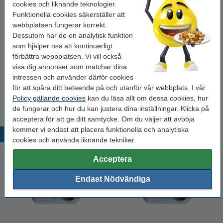
cookies och liknande teknologier.
80 kr
Funktionella cookies säkerställer att
webbplatsen fungerar korrekt.
Hålat papper
Dessutom har de en analytisk funktion
som hjälper oss att kontinuerligt
Kopieringspapper A4 80g HÅLAT | Zoom | 500
ark
förbättra webbplatsen. Vi vill också
85 kr
visa dig annonser som matchar dina
intressen och använder därför cookies
Tips
för att spåra ditt beteende på och utanför vår webbplats. I vår
Vi råder er att beställa denna produkt istället för originalprodukten!
Policy gällande cookies
kan du läsa allt om dessa cookies, hur
de fungerar och hur du kan justera dina inställningar. Klicka på
acceptera för att ge ditt samtycke. Om du väljer att avböja
kommer vi endast att placera funktionella och analytiska
Populära produkter
cookies och använda liknande tekniker.
Acceptera
Endast Nödvändiga