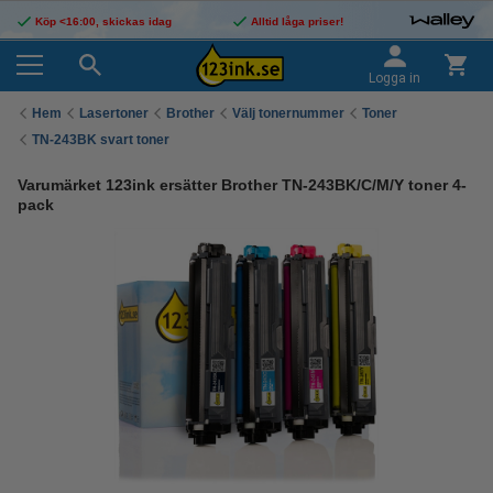
Köp <16:00, skickas idag
Alltid låga priser!
Logga in
Hem
Lasertoner
Brother
Välj tonernummer
Toner
TN-243BK svart toner
Varumärket 123ink ersätter Brother TN-243BK/C/M/Y toner 4-
pack