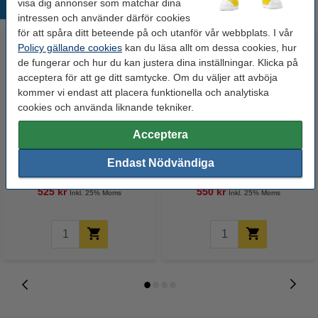
visa dig annonser som matchar dina
Populära produkter
intressen och använder därför cookies
för att spåra ditt beteende på och utanför vår webbplats. I vår
Policy gällande cookies
kan du läsa allt om dessa cookies, hur
de fungerar och hur du kan justera dina inställningar. Klicka på
acceptera för att ge ditt samtycke. Om du väljer att avböja
kommer vi endast att placera funktionella och analytiska
cookies och använda liknande tekniker.
Acceptera
Canon 045H svart toner hög
Kopieringspapper A4 80g | New
kapacitet (varumärket 123ink)
Future PREMIUM | 2,500 ark
Endast Nödvändiga
[13kg]
525 kr
550 kr
Inkl. 25% Moms
Inkl. 25% Moms