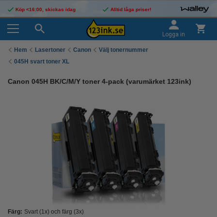
Köp <16:00, skickas idag
Alltid låga priser!
Logga in
Hem
Lasertoner
Canon
Välj tonernummer
045H svart toner XL
Canon 045H BK/C/M/Y toner 4-pack (varumärket 123ink)
Färg:
Svart (1x) och färg (3x)