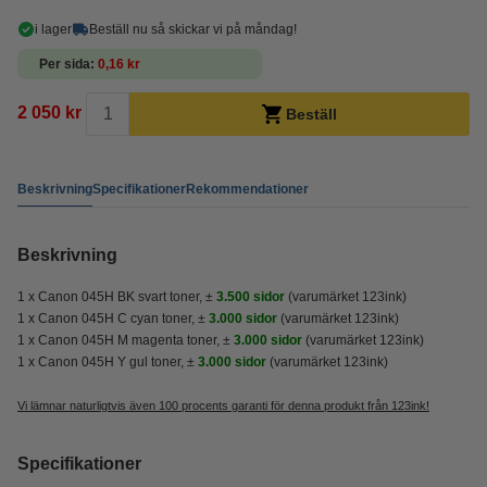
i lager
Beställ nu så skickar vi på måndag!
Per sida
0,16 kr
2 050 kr
Beställ
Beskrivning
Specifikationer
Rekommendationer
Beskrivning
1 x Canon 045H BK svart toner, ±
3.500 sidor
(varumärket 123ink)
1 x Canon 045H C cyan toner, ±
3.000 sidor
(varumärket 123ink)
1 x Canon 045H M magenta toner, ±
3.000 sidor
(varumärket 123ink)
1 x Canon 045H Y gul toner, ±
3.000 sidor
(varumärket 123ink)
Vi lämnar naturligtvis även 100 procents garanti för denna produkt från 123ink!
Specifikationer