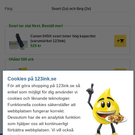
Färg:
Svart (1x) och färg (3x)
Svart tar slut först. Beställ mer!
Canon 045H svart toner hög kapacitet
(varumärket 123ink)
525 kr
Ohålat 500 ark
Kopieringspapper A4 80g | Zoom | 500 ark
80 kr
Cookies på 123ink.se
För att göra shopping på 123ink.se så
enkel som möjligt för dig använder vi
Hålat 500 ark
cookies och liknande teknologier.
Kopieringspapper A4 80g HÅLAT | Zoom | 500
Funktionella cookies säkerställer att
ark
webbplatsen fungerar korrekt.
85 kr
Dessutom har de en analytisk funktion
som hjälper oss att kontinuerligt
förbättra webbplatsen. Vi vill också