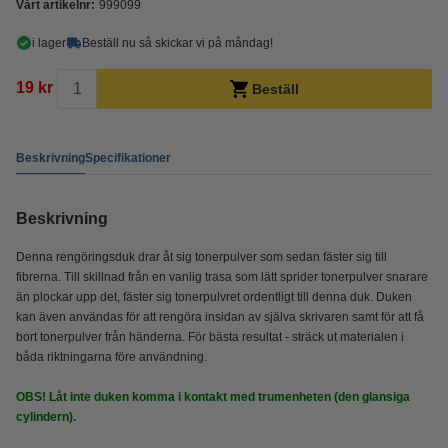
Vårt artikelnr:
999099
i lager
Beställ nu så skickar vi på måndag!
19 kr
Beställ
Beskrivning
Specifikationer
Beskrivning
Denna rengöringsduk drar åt sig tonerpulver som sedan fäster sig till
fibrerna. Till skillnad från en vanlig trasa som lätt sprider tonerpulver snarare
än plockar upp det, fäster sig tonerpulvret ordentligt till denna duk. Duken
kan även användas för att rengöra insidan av själva skrivaren samt för att få
bort tonerpulver från händerna. För bästa resultat - sträck ut materialen i
båda riktningarna före användning.
OBS! Låt inte duken komma i kontakt med trumenheten (den glansiga
cylindern).