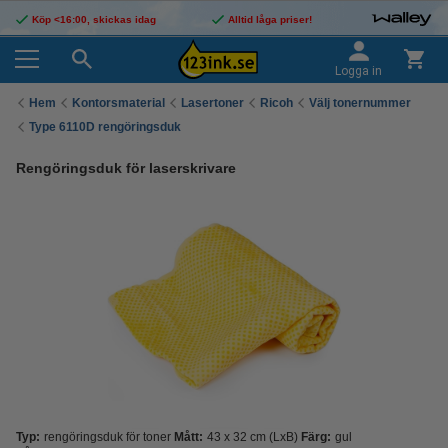
Köp <16:00, skickas idag
Alltid låga priser!
Logga in
Hem
Kontorsmaterial
Lasertoner
Ricoh
Välj tonernummer
Type 6110D rengöringsduk
Rengöringsduk för laserskrivare
Typ:
rengöringsduk för toner
Mått:
43 x 32 cm (LxB)
Färg:
gul