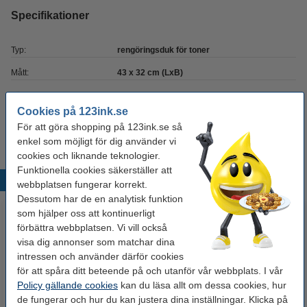
Specifikationer
Typ:
rengöringsduk för toner
Mått:
43 x 32 cm (LxB)
Färg:
gul
Cookies på 123ink.se
Vårt artikelnr:
999099
För att göra shopping på 123ink.se så
enkel som möjligt för dig använder vi
cookies och liknande teknologier.
Funktionella cookies säkerställer att
Populära produkter
webbplatsen fungerar korrekt.
Dessutom har de en analytisk funktion
som hjälper oss att kontinuerligt
förbättra webbplatsen. Vi vill också
visa dig annonser som matchar dina
intressen och använder därför cookies
för att spåra ditt beteende på och utanför vår webbplats. I vår
Policy gällande cookies
kan du läsa allt om dessa cookies, hur
de fungerar och hur du kan justera dina inställningar. Klicka på