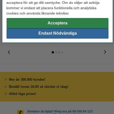
Varumärket 123ink
Varumärket 123ink ersätter HP
acceptera för att ge ditt samtycke. Om du väljer att avböja
ersätter Brother TN-243M
142A (W1420A) svart toner
kommer vi endast att placera funktionella och analytiska
magenta toner
cookies och använda liknande tekniker.
425 kr
375 kr
Inkl. 25% Moms
Inkl. 25% Moms
Acceptera
Endast Nödvändiga
Mer än 300.000 kunder!
Beställ innan 16:00 så skickar vi idag!
Alltid låga priser!
Behöver du hjälp? Ring oss på 08-550 04 123