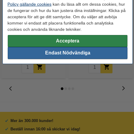
Policy gällande cookies
kan du läsa allt om dessa cookies, hur
de fungerar och hur du kan justera dina inställningar. Klicka på
acceptera för att ge ditt samtycke. Om du väljer att avböja
kommer vi endast att placera funktionella och analytiska
Canon 045H svart toner hög
Canon 045H cyan toner hög
cookies och använda liknande tekniker.
kapacitet (original)
kapacitet (original)
Acceptera
950 kr
875 kr
Inkl. 25% Moms
Inkl. 25% Moms
Endast Nödvändiga
Mer än 300.000 kunder!
Beställ innan 16:00 så skickar vi idag!