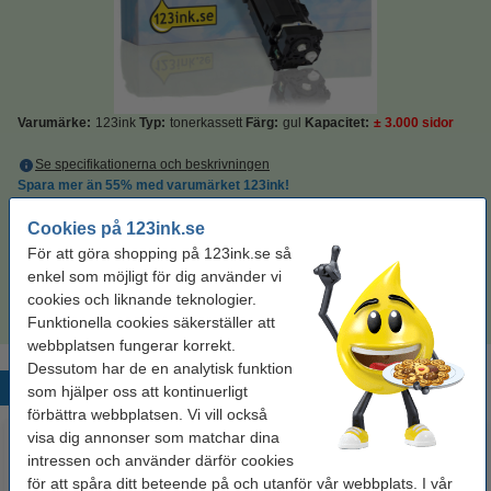
Varumärke:
123ink
Typ:
tonerkassett
Färg:
gul
Kapacitet:
± 3.000 sidor
Se specifikationerna och beskrivningen
Spara mer än
55%
med varumärket 123ink!
i lager
Beställ nu så skickar vi idag!
Cookies på 123ink.se
Per sida
0,18 kr
För att göra shopping på 123ink.se så
enkel som möjligt för dig använder vi
525 kr
Beställ
cookies och liknande teknologier.
Funktionella cookies säkerställer att
webbplatsen fungerar korrekt.
Dessutom har de en analytisk funktion
Populära produkter
som hjälper oss att kontinuerligt
förbättra webbplatsen. Vi vill också
visa dig annonser som matchar dina
intressen och använder därför cookies
för att spåra ditt beteende på och utanför vår webbplats. I vår