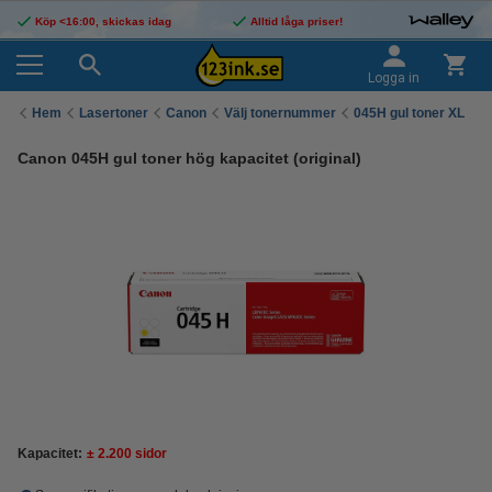
Köp <16:00, skickas idag
Alltid låga priser!
Logga in
Hem
Lasertoner
Canon
Välj tonernummer
045H gul toner XL
Canon 045H gul toner hög kapacitet (original)
Kapacitet:
± 2.200 sidor