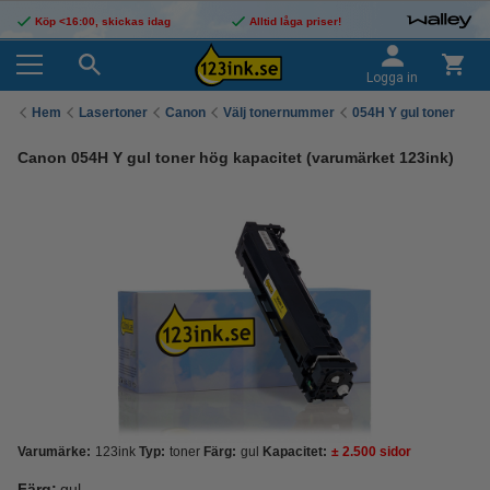
Köp <16:00, skickas idag
Alltid låga priser!
Logga in
Hem
Lasertoner
Canon
Välj tonernummer
054H Y gul toner
Canon 054H Y gul toner hög kapacitet (varumärket 123ink)
Varumärke:
123ink
Typ:
toner
Färg:
gul
Kapacitet:
± 2.500 sidor
Färg:
gul