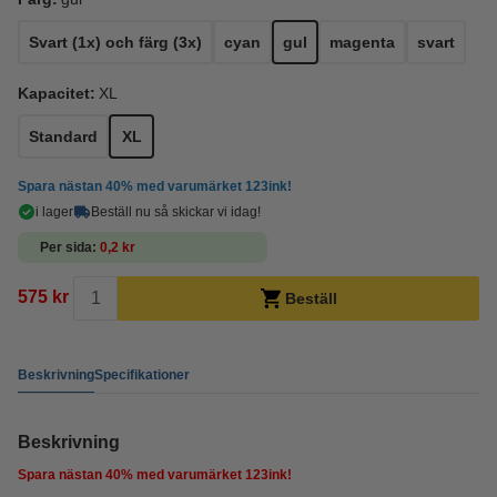
Svart (1x) och färg (3x)
cyan
gul
magenta
svart
Kapacitet:
XL
Standard
XL
Spara nästan
40%
med varumärket 123ink!
i lager
Beställ nu så skickar vi idag!
Per sida
0,2 kr
575 kr
Beställ
Beskrivning
Specifikationer
Beskrivning
Spara nästan
40%
med varumärket 123ink!