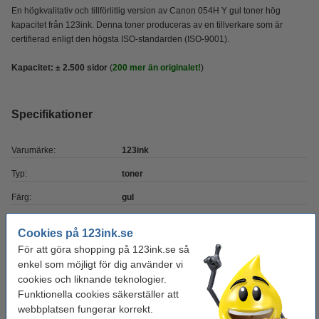
En högkvalitativ och tillförlitlig version av Canon 054H Y gul toner hög
kapacitet från 123ink. Denna toner produceras av en tillverkare som är
certifierad enligt den högsta ISO-standarden (ISO-9001).
Kapacitet:
± 2.500 sidor
(
200 mer än originalet!
)
Specifikationer
Varumärke:
123ink
Typ:
toner
Färg:
gul
Kapacitet:
± 2.500 sidor
Cookies på 123ink.se
OEM:
3025C002
För att göra shopping på 123ink.se så
enkel som möjligt för dig använder vi
EAN:
8718237044958
cookies och liknande teknologier.
Vårt artikelnr:
070073
Funktionella cookies säkerställer att
webbplatsen fungerar korrekt.
Nummer:
3025C002