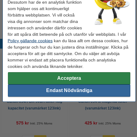
Dessutom har de en analytisk funktion
som hjälper oss att kontinuerligt
Tips
förbättra webbplatsen. Vi vill också
Vi råder er att beställa denna produkt istället för originalprodukten!
visa dig annonser som matchar dina
intressen och använder därför cookies
för att spåra ditt beteende på och utanför vår webbplats. I vår
Policy gällande cookies
kan du läsa allt om dessa cookies, hur
Populära produkter
de fungerar och hur du kan justera dina inställningar. Klicka på
acceptera för att ge ditt samtycke. Om du väljer att avböja
kommer vi endast att placera funktionella och analytiska
cookies och använda liknande tekniker.
Acceptera
Endast Nödvändiga
Canon 054H BK svart toner hög
Canon 054 M magenta toner
kapacitet (varumärket 123ink)
(varumärket 123ink)
575 kr
425 kr
Inkl. 25% Moms
Inkl. 25% Moms