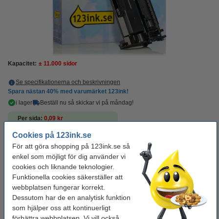
Kapacitet:
± 11.000 sidor
Se specifikationerna och beskrivningen
Spara nästan
40%
med varumärket 123ink!
i lager
Beställ nu så skickar vi på måndag!
Per sida
0,09 kr
Cookies på 123ink.se
975 kr
Beställ
För att göra shopping på 123ink.se så
enkel som möjligt för dig använder vi
Behöver du fler?
cookies och liknande teknologier.
Funktionella cookies säkerställer att
Köp 2st för endast
webbplatsen fungerar korrekt.
1 900 kr
Dessutom har de en analytisk funktion
som hjälper oss att kontinuerligt
förbättra webbplatsen. Vi vill också