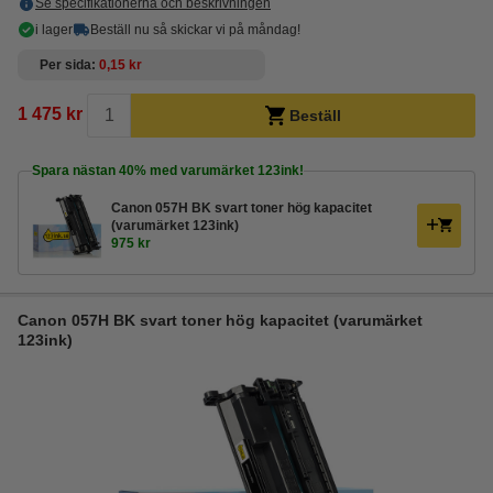
Se specifikationerna och beskrivningen
i lager
Beställ nu så skickar vi på måndag!
Per sida
0,15 kr
1 475 kr
Beställ
Spara nästan
40%
med varumärket 123ink!
Canon 057H BK svart toner hög kapacitet
(varumärket 123ink)
975 kr
Canon 057H BK svart toner hög kapacitet (varumärket
123ink)