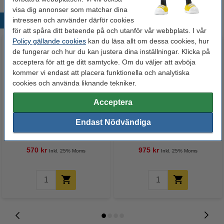
visa dig annonser som matchar dina
intressen och använder därför cookies
Populära produkter
för att spåra ditt beteende på och utanför vår webbplats. I vår
Policy gällande cookies
kan du läsa allt om dessa cookies, hur
de fungerar och hur du kan justera dina inställningar. Klicka på
acceptera för att ge ditt samtycke. Om du väljer att avböja
kommer vi endast att placera funktionella och analytiska
cookies och använda liknande tekniker.
Acceptera
Varumärket 123ink
Canon 057H BK svart toner hög
Endast Nödvändiga
ersätter Brother TN-2420 svart
kapacitet (varumärket 123ink)
toner hög kapacitet
570 kr
975 kr
Inkl. 25% Moms
Inkl. 25% Moms