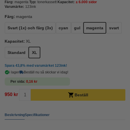
Färg:
magenta
Typ:
tonerkassett
Kapacitet:
± 6.000 sidor
Varumärke:
123ink
Färg:
magenta
Svart (1x) och färg (3x)
cyan
gul
magenta
svart
Kapacitet:
XL
Standard
XL
Spara
43,8%
med varumärket 123ink!
i lager
Beställ nu så skickar vi idag!
Per sida
0,16 kr
950 kr
Beställ
Beskrivning
Specifikationer