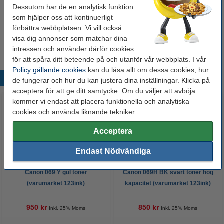
Nummer:
5096C002
Dessutom har de en analytisk funktion
som hjälper oss att kontinuerligt
förbättra webbplatsen. Vi vill också
Tips
visa dig annonser som matchar dina
Vi råder er att beställa denna produkt istället för originalprodukten!
intressen och använder därför cookies
för att spåra ditt beteende på och utanför vår webbplats. I vår
Policy gällande cookies
kan du läsa allt om dessa cookies, hur
Populära produkter
de fungerar och hur du kan justera dina inställningar. Klicka på
acceptera för att ge ditt samtycke. Om du väljer att avböja
kommer vi endast att placera funktionella och analytiska
cookies och använda liknande tekniker.
Acceptera
Endast Nödvändiga
Canon 069 Y gul toner
Canon 069H BK svart toner hög
(varumärket 123ink)
kapacitet (varumärket 123ink)
950 kr
850 kr
Inkl. 25% Moms
Inkl. 25% Moms