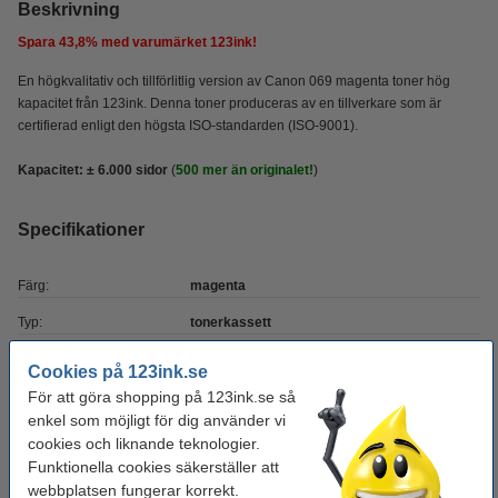
Beskrivning
Spara
43,8%
med varumärket 123ink!
En högkvalitativ och tillförlitlig version av Canon 069 magenta toner hög
kapacitet från 123ink. Denna toner produceras av en tillverkare som är
certifierad enligt den högsta ISO-standarden (ISO-9001).
Kapacitet: ± 6.000 sidor
(
500 mer än originalet!
)
Specifikationer
Färg:
magenta
Typ:
tonerkassett
Kapacitet:
± 6.000 sidor
Cookies på 123ink.se
För att göra shopping på 123ink.se så
Varumärke:
123ink
enkel som möjligt för dig använder vi
OEM:
5096C002
cookies och liknande teknologier.
Funktionella cookies säkerställer att
Vårt artikelnr:
070141
webbplatsen fungerar korrekt.