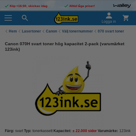
Köp <16:00, skickas idag
Alltid låga priser!
Logga in
Hem
Lasertoner
Canon
Välj tonernummer
070 svart toner
Canon 070H svart toner hög kapacitet 2-pack (varumärket
123ink)
Färg:
svart
Typ:
tonerkassett
Kapacitet:
± 22.000 sidor
Varumärke:
123ink