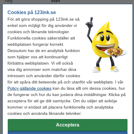
Färg:
svart
Typ:
tonerkassett
Cookies på 123ink.se
För att göra shopping på 123ink.se så
Kapacitet:
± 22.000 sidor
enkel som möjligt för dig använder vi
Varumärke:
123ink
cookies och liknande teknologier.
Funktionella cookies säkerställer att
OEM:
070-BK
webbplatsen fungerar korrekt.
Vårt artikelnr:
Dessutom har de en analytisk funktion
032809
som hjälper oss att kontinuerligt
Nummer:
5640C002
förbättra webbplatsen. Vi vill också
visa dig annonser som matchar dina
intressen och använder därför cookies
Glöm inte att beställa!
för att spåra ditt beteende på och utanför vår webbplats. I vår
Kopieringspapper A4 80g | Zoom | 2,500 ark
Policy gällande cookies
kan du läsa allt om dessa cookies, hur
[13kg]
de fungerar och hur du kan justera dina inställningar. Klicka på
375 kr
acceptera för att ge ditt samtycke. Om du väljer att avböja
kommer vi endast att placera funktionella och analytiska
Tips
cookies och använda liknande tekniker.
Vi råder er att beställa denna produkt istället för originalprodukten!
Acceptera