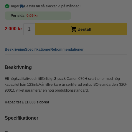
i lager
Beställ nu så skickar vi på måndag!
Per sida
0,09 kr
2 000 kr
Beställ
Beskrivning
Specifikationer
Rekommendationer
Beskrivning
Ett högkvalitativt och tillförlitligt
2-pack
Canon 070H svart toner med hög
kapacitet från 123ink.Vår tillverkare är certifierad enligt ISO-standarden (ISO-
9001), vilket garanterar en hög produktionsstandard.
Kapacitet ± 11.000 sidor/st
Specifikationer