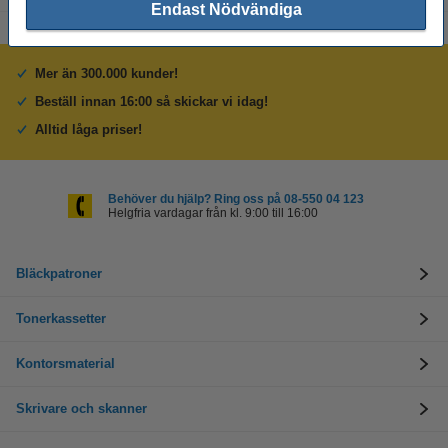
Endast Nödvändiga
Mer än 300.000 kunder!
Beställ innan 16:00 så skickar vi idag!
Alltid låga priser!
Behöver du hjälp? Ring oss på 08-550 04 123
Helgfria vardagar från kl. 9:00 till 16:00
Bläckpatroner
Tonerkassetter
Kontorsmaterial
Skrivare och skanner