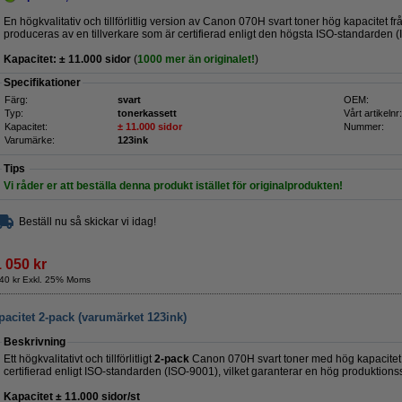
En högkvalitativ och tillförlitlig version av Canon 070H svart toner hög kapacitet 
produceras av en tillverkare som är certifierad enligt den högsta ISO-standarden 
Kapacitet:
± 11.000
sidor
(
1000 mer än originalet!
)
Specifikationer
Färg:
svart
OEM:
Typ:
tonerkassett
Vårt artikelnr:
Kapacitet:
± 11.000 sidor
Nummer:
Varumärke:
123ink
Tips
Vi råder er att beställa denna produkt istället för originalprodukten!
Beställ nu så skickar vi idag!
1 050 kr
40 kr Exkl. 25% Moms
acitet 2-pack (varumärket 123ink)
Beskrivning
Ett högkvalitativt och tillförlitligt
2-pack
Canon 070H svart toner med hög kapacitet f
certifierad enligt ISO-standarden (ISO-9001), vilket garanterar en hög produktions
Kapacitet ± 11.000 sidor/st