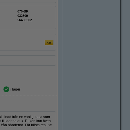
070-BK
032809
5640C002
i lager
skillnad från en vanlig trasa som
igt till denna duk. Duken kan även
r från händerna. För bästa resultat