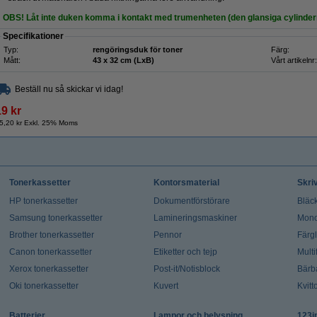
OBS! Låt inte duken komma i kontakt med trumenheten (den glansiga cylinder
Specifikationer
Typ:
rengöringsduk för toner
Färg:
Mått:
43 x 32 cm (LxB)
Vårt artikelnr:
Beställ nu så skickar vi idag!
19 kr
5,20 kr Exkl. 25% Moms
Tonerkassetter
Kontorsmaterial
Skri
HP tonerkassetter
Dokumentförstörare
Bläck
Samsung tonerkassetter
Lamineringsmaskiner
Mono
Brother tonerkassetter
Pennor
Färg
Canon tonerkassetter
Etiketter och tejp
Multi
Xerox tonerkassetter
Post-it/Notisblock
Bärb
Oki tonerkassetter
Kuvert
Kvitt
Batterier
Lampor och belysning
123i