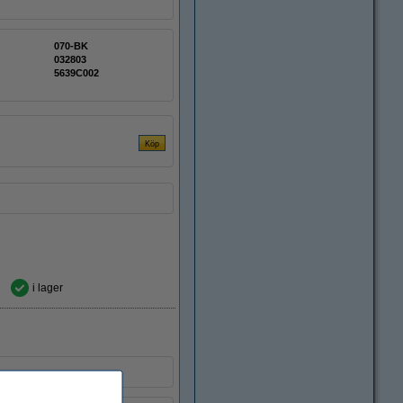
070-BK
032803
5639C002
i lager