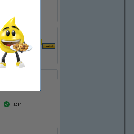
5640C002
032806
5640C002
Per sida
0,10 kr
i lager