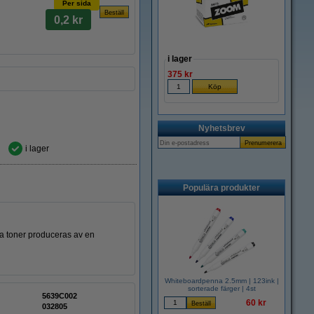
Per sida
0,2 kr
i lager
375 kr
Nyhetsbrev
i lager
Populära produkter
nna toner produceras av en
Whiteboardpenna 2.5mm | 123ink |
sorterade färger | 4st
5639C002
60 kr
032805