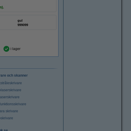
n).
gul
999099
i lager
vare och skanner
stråleskrivare
laserskrivare
laserskrivare
funktionsskrivare
ara skrivare
oskrivare
nk.se