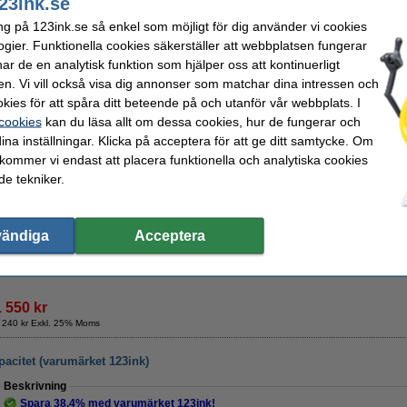
23ink.se
Färg:
svart
OEM:
ng på 123ink.se så enkel som möjligt för dig använder vi cookies
Typ:
tonerkassett
Vårt artikelnr:
Kapacitet:
± 10.000 sidor
Nummer:
ogier. Funktionella cookies säkerställer att webbplatsen fungerar
Varumärke:
Canon
r de en analytisk funktion som hjälper oss att kontinuerligt
Spara
38,4%
med varumärket 123ink!
en. Vi vill också visa dig annonser som matchar dina intressen och
kies för att spåra ditt beteende på och utanför vår webbplats. I
 cookies
kan du läsa allt om dessa cookies, hur de fungerar och
Canon 070H svart toner hög kapacitet (varumärket 123ink)
ina inställningar. Klicka på acceptera för att ge ditt samtycke. Om
1 050 kr
 kommer vi endast att placera funktionella och analytiska cookies
e tekniker.
Tips
Vi rekommenderar motsvarande produkt med varumärket 123ink!
vändiga
Acceptera
Beställ nu så skickar vi idag!
1 550 kr
 240 kr Exkl. 25% Moms
acitet (varumärket 123ink)
Beskrivning
Spara
38,4%
med varumärket 123ink!