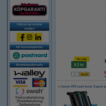
Följ oss på sociala
medier!
Vår leveranspartner
Per sida
0,2 kr
Betalningsalternativ
5
Canon 070 svart toner 2-pack (