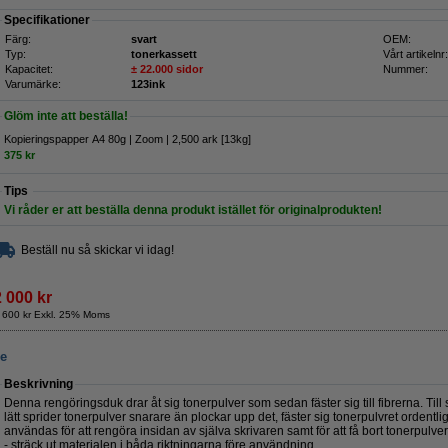
Specifikationer
Färg:
svart
OEM:
Typ:
tonerkassett
Vårt artikelnr:
Kapacitet:
± 22.000 sidor
Nummer:
Varumärke:
123ink
Glöm inte att beställa!
Kopieringspapper A4 80g | Zoom | 2,500 ark [13kg]
375 kr
Tips
Vi råder er att beställa denna produkt istället för originalprodukten!
Beställ nu så skickar vi idag!
2 000 kr
 600 kr Exkl. 25% Moms
re
Beskrivning
Denna rengöringsduk drar åt sig tonerpulver som sedan fäster sig till fibrerna. Till 
lätt sprider tonerpulver snarare än plockar upp det, fäster sig tonerpulvret ordentl
användas för att rengöra insidan av själva skrivaren samt för att få bort tonerpulve
- sträck ut materialen i båda riktningarna före användning.