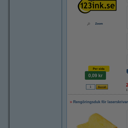
Zoom
Per sida
0,09 kr
1
Rengöringsduk för laserskriva