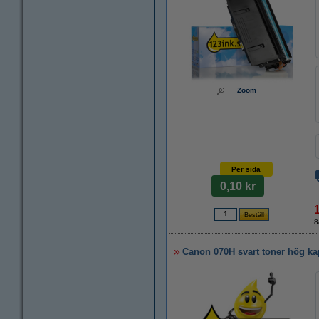
Zoom
Per sida
0,10 kr
8
Canon 070H svart toner hög kap