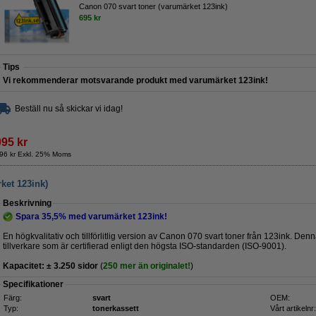
Canon 070 svart toner (varumärket 123ink)
695 kr
Tips
Vi rekommenderar motsvarande produkt med varumärket 123ink!
Beställ nu så skickar vi idag!
995 kr
96 kr Exkl. 25% Moms
ket 123ink)
Beskrivning
Spara
35,5%
med varumärket 123ink!
En högkvalitativ och tillförlitlig version av Canon 070 svart toner från 123ink. De
tillverkare som är certifierad enligt den högsta ISO-standarden (ISO-9001).
Kapacitet:
± 3.250
sidor
(
250 mer än originalet!
)
Specifikationer
Färg:
svart
OEM:
Typ:
tonerkassett
Vårt artikelnr: