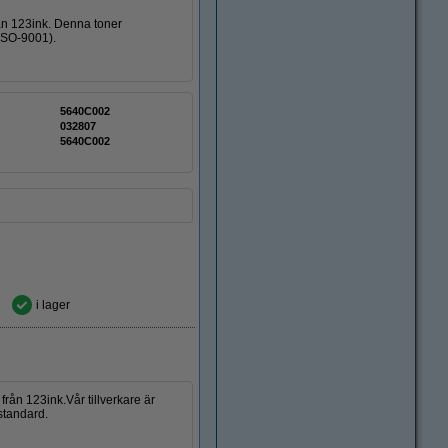
från 123ink. Denna toner
(ISO-9001).
5640C002
032807
5640C002
i lager
rån 123ink.Vår tillverkare är
standard.