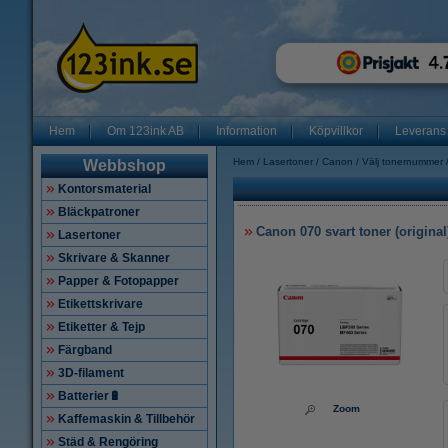
Hem
Om 123ink AB
Information
Köpvillkor
Leverans
Hem
Lasertoner
Canon
Välj tonernummer
Webbshop
Kontorsmaterial
Bläckpatroner
Canon 070 svart toner (original
Lasertoner
Skrivare & Skanner
Papper & Fotopapper
Etikettskrivare
Etiketter & Tejp
Färgband
3D-filament
Batterier🔋
Zoom
Kaffemaskin & Tillbehör
Städ & Rengöring