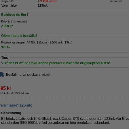
Kapacitet:
± 3.250 sidor
Nummer:
Varumärke:
123ink
Behöver du fler?
Köp 2st för endast
2 000 kr
Glöm inte att beställa!
Kopieringspapper A4 80g | Zoom | 2,500 ark [13kg]
375 kr
Tips
Vi råder er att beställa denna produkt istället för originalprodukten!
Beställ nu så skickar vi idag!
695 kr
56 kr Exkl. 25% Moms
varumärket 123ink)
Beskrivning
Ett högkvalitativt och tillförlitligt
2-pack
Canon 070 svart toner från 123ink.Vår tillver
standarden (ISO-9001), vilket garanterar en hög produktionsstandard.