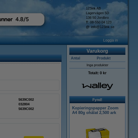
123ink AB
Lagervägen 5D
136 50 Jordbro
T
: 08-550 04 123
@
:
info@123ink.se
Logga in
Varukorg
Antal
Produkt
Inga produkter
Totalt:
0 kr
5639C002
Fynd!
032804
Kopieringspapper Zoom
5639C002
A4 80g ohålat 2,500 ark