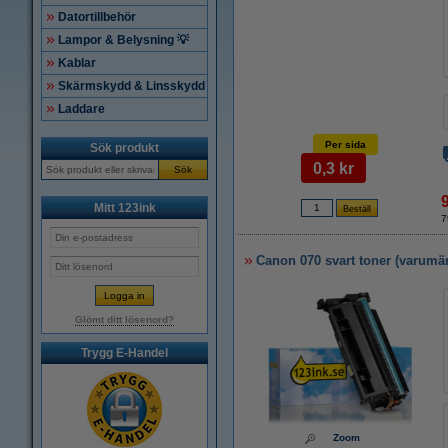
Datortillbehör
Lampor & Belysning 💡
Kablar
Skärmskydd & Linsskydd
Laddare
Per sida
Sök produkt
0,3 kr
Sök
Mitt 123ink
7
Canon 070 svart toner (varumär
Glömt ditt lösenord?
Trygg E-Handel
Zoom