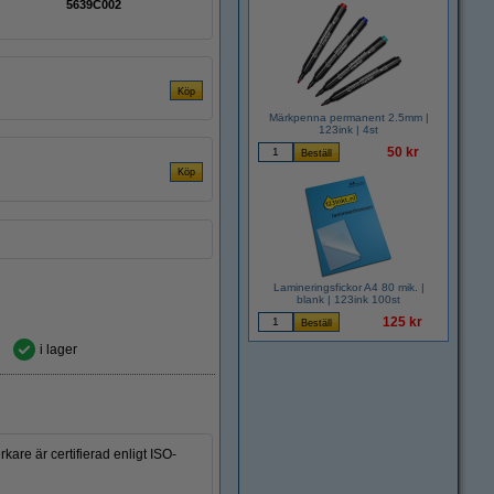
5639C002
Märkpenna permanent 2.5mm |
123ink | 4st
50 kr
Lamineringsfickor A4 80 mik. |
blank | 123ink 100st
125 kr
i lager
kare är certifierad enligt ISO-