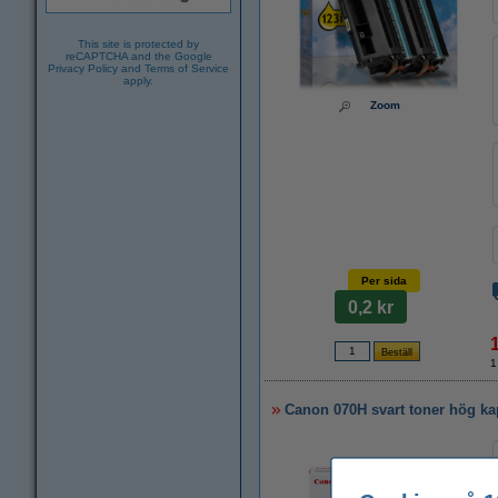
This site is protected by
reCAPTCHA and the Google
Privacy Policy
and
Terms of Service
apply.
Zoom
Per sida
0,2 kr
1
Canon 070H svart toner hög kapa