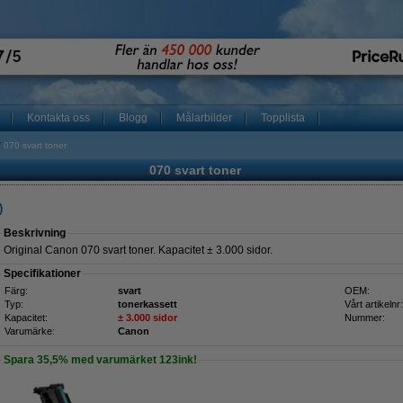
Kontakta oss
Blogg
Målarbilder
Topplista
070 svart toner
070 svart toner
)
Beskrivning
Original Canon 070 svart toner. Kapacitet ± 3.000 sidor.
Specifikationer
Färg:
svart
OEM:
Typ:
tonerkassett
Vårt artikelnr:
Kapacitet:
± 3.000 sidor
Nummer:
Varumärke:
Canon
Spara
35,5%
med varumärket 123ink!