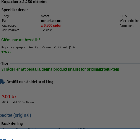
Kapacitet ± 3.250 sidor/st
Specifikationer
Färg:
svart
OEM:
Typ:
tonerkassett
Vårt artikelnr:
Kapacitet:
± 6.500 sidor
Nummer:
Varumärke:
123ink
Glöm inte att beställa!
Kopieringspapper A4 80g | Zoom | 2,500 ark [13kg]
375 kr
Tips
Vi råder er att beställa denna produkt istället för originalprodukten!
Beställ nu så skickar vi idag!
1 300 kr
 040 kr Exkl. 25% Moms
citet (original)
Beskrivning
Original Canon 070H svart toner. Kapacitet ± 10.000 sidor.
Specifikationer