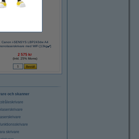
Canon i-SENSYS LBP243dw A4
monolaserskrivare med WiFi [13kg✔️]
2 575 kr
(Inkl. 25% Moms)
vare och skanner
stråleskrivare
laserskrivare
laserskrivare
funktionsskrivare
ara skrivare