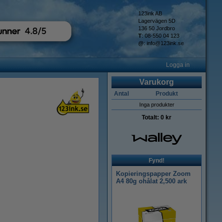
123ink AB
Lagervägen 5D
136 50 Jordbro
T
: 08-550 04 123
@
:
info@123ink.se
Logga in
Varukorg
Antal
Produkt
Inga produkter
Totalt:
0 kr
Fynd!
Kopieringspapper Zoom
A4 80g ohålat 2,500 ark