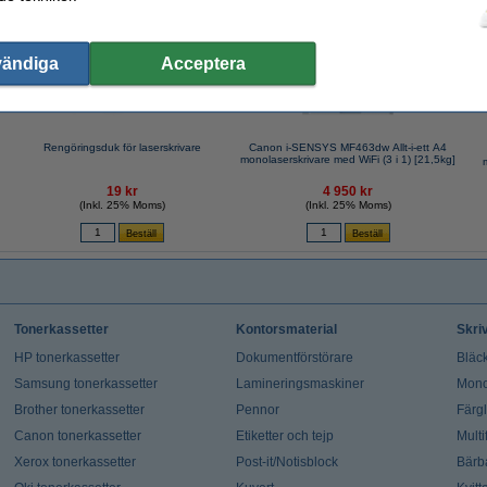
vändiga
Acceptera
Rengöringsduk för laserskrivare
Canon i-SENSYS MF463dw Allt-i-ett A4
monolaserskrivare med WiFi (3 i 1) [21,5kg]
19 kr
4 950 kr
(Inkl. 25% Moms)
(Inkl. 25% Moms)
Tonerkassetter
Kontorsmaterial
Skri
HP tonerkassetter
Dokumentförstörare
Bläck
Samsung tonerkassetter
Lamineringsmaskiner
Mono
Brother tonerkassetter
Pennor
Färg
Canon tonerkassetter
Etiketter och tejp
Multi
Xerox tonerkassetter
Post-it/Notisblock
Bärb