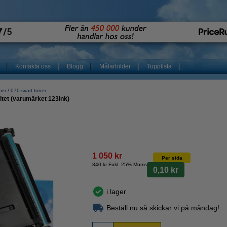
Kontakta oss
Blogg
Målarbilder
Topplista
mer
070 svart toner
tet (varumärket 123ink)
1 050 kr
Per sida
840 kr Exkl. 25% Moms
0,10 kr
i lager
Beställ nu så skickar vi på måndag!