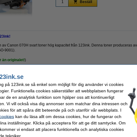
Beställ
23ink!
rsion av Canon 070H svart toner hög kapacitet från 123ink. Denna toner produceras av 
SO-9001).
 än originalet!
)
23ink.se
OEM:
ng på 123ink.se så enkel som möjligt för dig använder vi cookies
kassett
Vårt artikelnr:
ogier. Funktionella cookies säkerställer att webbplatsen fungerar
00 sidor
Nummer:
k
r de en analytisk funktion som hjälper oss att kontinuerligt
en. Vi vill också visa dig annonser som matchar dina intressen och
kies för att spåra ditt beteende på och utanför vår webbplats. I
kt istället för originalprodukten!
 cookies
kan du läsa allt om dessa cookies, hur de fungerar och
ina inställningar. Klicka på acceptera för att ge ditt samtycke. Om
 kommer vi endast att placera funktionella och analytiska cookies
e tekniker.
valde ofta även dessa produkter!