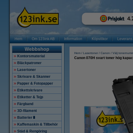
Hem
Om 123ink AB
Information
Köpvillkor
Leverans
Webbshop
Hem
Lasertoner
Canon
Välj tonernum
Kontorsmaterial
Canon 070H svart toner hög kapaci
Bläckpatroner
Lasertoner
Skrivare & Skanner
Papper & Fotopapper
Etikettskrivare
Etiketter & Tejp
Färgband
3D-filament
Batterier🔋
Kaffemaskin & Tillbehör
Städ & Rengöring