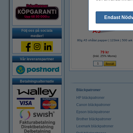
Endast Nöd
Följ oss på sociala
medier!
80g A5 ohålat papper | 123ink | 500 ark
79 kr
(Inkl. 25% Moms)
Vår leveranspartner
Betalningsalternativ
Bläckpatroner
HP bläckpatroner
Canon bläckpatroner
Epson bläckpatroner
Brother bläckpatroner
Lexmark bläckpatroner