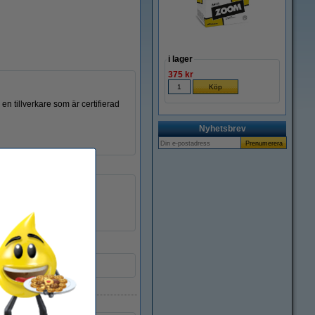
i lager
375 kr
en tillverkare som är certifierad
Nyhetsbrev
5640C002
032807
5640C002