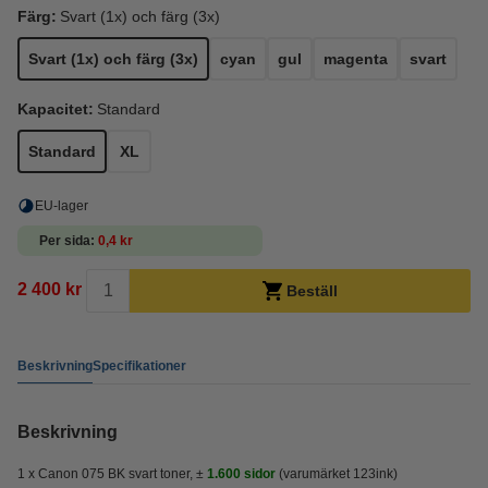
Färg:
Svart (1x) och färg (3x)
Svart (1x) och färg (3x)
cyan
gul
magenta
svart
Kapacitet:
Standard
Standard
XL
EU-lager
Per sida
0,4 kr
2 400 kr
Beställ
Beskrivning
Specifikationer
Beskrivning
1 x Canon 075 BK svart toner, ±
1.600 sidor
(varumärket 123ink)