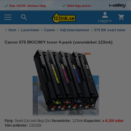
Köp <16:00, skickas idag
Alltid låga priser!
Logga in
Hem
Lasertoner
Canon
Välj tonernummer
075 BK svart toner
Canon 075 BK/C/M/Y toner 4-pack (varumärket 123ink)
Färg:
Svart (1x) och färg (3x)
Varumärke:
123ink
Kapacitet:
± 6.100 sidor
Vårt artikelnr:
132328