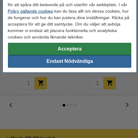
för att spåra ditt beteende på och utanför vår webbplats. I vår
Policy gällande cookies
kan du läsa allt om dessa cookies, hur
de fungerar och hur du kan justera dina inställningar. Klicka på
acceptera för att ge ditt samtycke. Om du väljer att avböja
kommer vi endast att placera funktionella och analytiska
cookies och använda liknande tekniker.
Nätverkskabel 3m CAT5e |
USB-B skrivarkabel 2m | 123ink
Acceptera
123ink | grå
| svart
Endast Nödvändiga
35 kr
65 kr
Inkl. 25% Moms
Inkl. 25% Moms