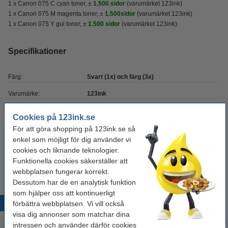
1 x Canon 075 C cyan toner, ±
1.500 sidor
(varumärket 123ink)
1 x Canon 075 M magenta toner, ±
1.500sidor
(varumärket 123ink)
1 x Canon 075 Y gul toner, ±
1.500 sidor
(varumärket 123ink)
Specifikationer
Färg:
Svart (1x) och färg (3x)
Varumärke:
123ink
Kapacitet:
± 6.100 sidor
Cookies på 123ink.se
Vårt artikelnr:
132328
För att göra shopping på 123ink.se så
enkel som möjligt för dig använder vi
cookies och liknande teknologier.
Tips
Funktionella cookies säkerställer att
Vi råder er att beställa denna produkt istället för originalprodukten!
webbplatsen fungerar korrekt.
Dessutom har de en analytisk funktion
som hjälper oss att kontinuerligt
Populära produkter
förbättra webbplatsen. Vi vill också
visa dig annonser som matchar dina
intressen och använder därför cookies