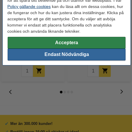
för att spåra ditt beteende på och utanför vår webbplats. I vår
Policy gällande cookies
kan du läsa allt om dessa cookies, hur
de fungerar och hur du kan justera dina inställningar. Klicka på
acceptera för att ge ditt samtycke. Om du väljer att avböja
kommer vi endast att placera funktionella och analytiska
cookies och använda liknande tekniker.
Canon 711 BK svart toner
Canon 711 C cyan toner
(original)
(original)
Acceptera
1 350 kr
1 500 kr
Endast Nödvändiga
Inkl. 25% Moms
Inkl. 25% Moms
Mer än 300.000 kunder!
Beställ innan 16:00 så skickar vi idag!