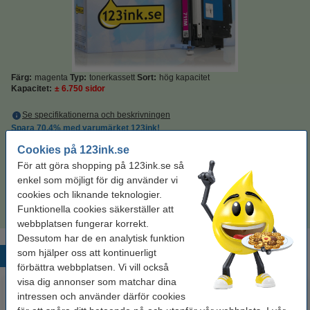
Färg:
magenta
Typ:
tonerkassett
Sort:
hög kapacitet
Kapacitet:
± 6.750 sidor
Se specifikationerna och beskrivningen
Spara
70,4%
med varumärket 123ink!
i lager
Beställ nu så skickar vi idag!
Cookies på 123ink.se
För att göra shopping på 123ink.se så
Per sida
0,07 kr
enkel som möjligt för dig använder vi
cookies och liknande teknologier.
500 kr
Beställ
Funktionella cookies säkerställer att
webbplatsen fungerar korrekt.
Dessutom har de en analytisk funktion
som hjälper oss att kontinuerligt
Populära produkter
förbättra webbplatsen. Vi vill också
visa dig annonser som matchar dina
intressen och använder därför cookies