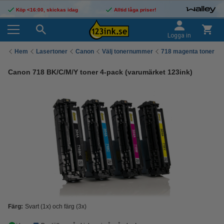
Köp <16:00, skickas idag
Alltid låga priser!
Logga in
Hem
Lasertoner
Canon
Välj tonernummer
718 magenta toner
Canon 718 BK/C/M/Y toner 4-pack (varumärket 123ink)
Färg:
Svart (1x) och färg (3x)