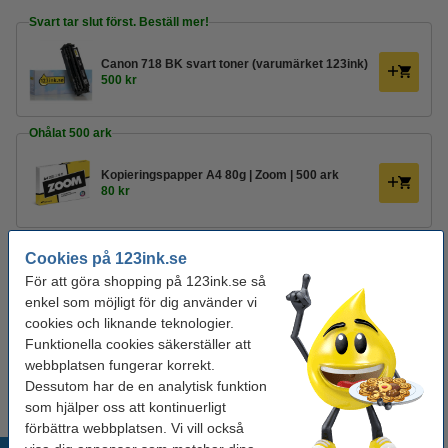
Svart tar slut först. Beställ mer!
Canon 718 BK svart toner (varumärket 123ink)
500 kr
Ohålat 500 ark
Kopieringspapper A4 80g | Zoom | 500 ark
80 kr
Hålat 500 ark
Cookies på 123ink.se
Kopieringspapper A4 80g HÅLAT | Zoom | 500
För att göra shopping på 123ink.se så
ark
enkel som möjligt för dig använder vi
85 kr
cookies och liknande teknologier.
Funktionella cookies säkerställer att
Tips
webbplatsen fungerar korrekt.
Vi råder er att beställa denna produkt istället för originalprodukten!
Dessutom har de en analytisk funktion
som hjälper oss att kontinuerligt
förbättra webbplatsen. Vi vill också