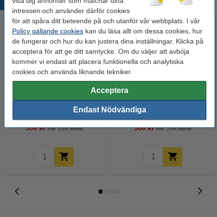
visa dig annonser som matchar dina
Populära produkter
intressen och använder därför cookies
för att spåra ditt beteende på och utanför vår webbplats. I vår
Policy gällande cookies
kan du läsa allt om dessa cookies, hur
de fungerar och hur du kan justera dina inställningar. Klicka på
acceptera för att ge ditt samtycke. Om du väljer att avböja
kommer vi endast att placera funktionella och analytiska
cookies och använda liknande tekniker.
Acceptera
Canon 718 BK svart toner
Canon 718 C cyan toner
(varumärket 123ink)
(varumärket 123ink)
Endast Nödvändiga
500 kr
500 kr
Inkl. 25% Moms
Inkl. 25% Moms