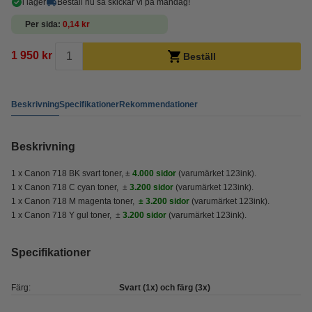
i lager
Beställ nu så skickar vi på måndag!
Per sida
0,14 kr
1 950 kr
Beställ
Beskrivning
Specifikationer
Rekommendationer
Beskrivning
1 x Canon 718 BK svart toner, ±
4.000 sidor
(varumärket 123ink).
1 x Canon 718 C cyan toner, ±
3.200 sidor
(varumärket 123ink).
1 x Canon 718 M magenta toner,
± 3.200 sidor
(varumärket 123ink).
1 x Canon 718 Y gul toner, ±
3.200 sidor
(varumärket 123ink).
Specifikationer
Färg:
Svart (1x) och färg (3x)