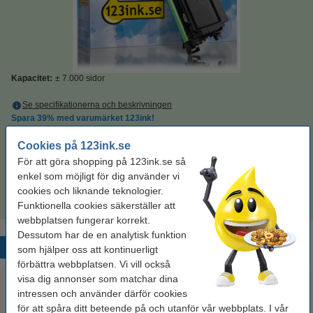
Kapacitet:
± 7.000 sidor
Se specifikationerna och beskrivningen
Spara
39%
med varumärket 123ink!
EU-lager
Cookies på 123ink.se
Per sida
0,16 kr
För att göra shopping på 123ink.se så
enkel som möjligt för dig använder vi
1 150 kr
Beställ
cookies och liknande teknologier.
Funktionella cookies säkerställer att
webbplatsen fungerar korrekt.
Dessutom har de en analytisk funktion
Populära produkter
som hjälper oss att kontinuerligt
förbättra webbplatsen. Vi vill också
visa dig annonser som matchar dina
intressen och använder därför cookies
för att spåra ditt beteende på och utanför vår webbplats. I vår