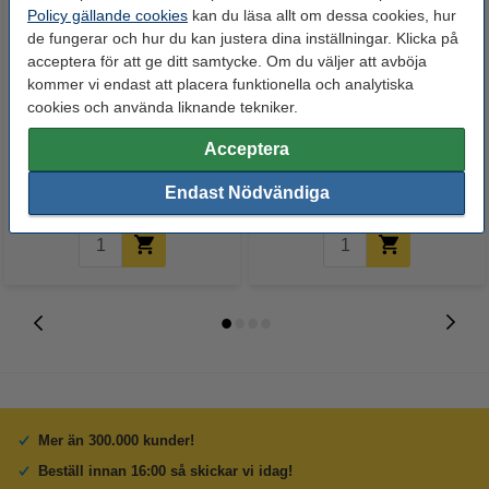
Policy gällande cookies
kan du läsa allt om dessa cookies, hur
de fungerar och hur du kan justera dina inställningar. Klicka på
acceptera för att ge ditt samtycke. Om du väljer att avböja
kommer vi endast att placera funktionella och analytiska
HP 711 (CZ132A) gul
Canon 732 C cyan toner
cookies och använda liknande tekniker.
bläckpatron (original)
(original)
Acceptera
395 kr
1 725 kr
Inkl. 25% Moms
Inkl. 25% Moms
Endast Nödvändiga
Mer än 300.000 kunder!
Beställ innan 16:00 så skickar vi idag!