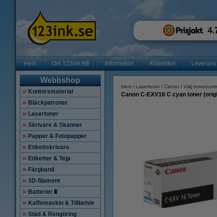
Hem
Om 123ink AB
Information
Köpvillkor
Leverans
Webbshop
Hem
Lasertoner
Canon
Välj tonernum
Kontorsmaterial
Canon C-EXV16 C cyan toner (origi
Bläckpatroner
Lasertoner
Skrivare & Skanner
Papper & Fotopapper
Etikettskrivare
Etiketter & Tejp
Färgband
3D-filament
Batterier🔋
Kaffemaskin & Tillbehör
Städ & Rengöring