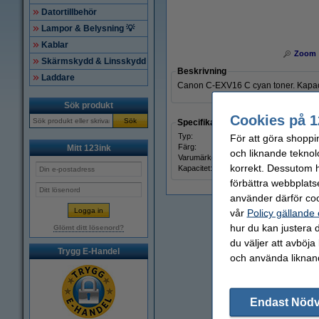
Datortillbehör
Lampor & Belysning 💡
Kablar
Zoom
Skärmskydd & Linsskydd
Beskrivning
Laddare
Canon C-EXV16 C cyan toner. Kapacit
Sök produkt
Cookies på 1
Sök
Specifikationer
Typ:
toner
För att göra shoppi
Färg:
cyan
Mitt 123ink
och liknande teknol
Varumärke:
Cano
korrekt. Dessutom ha
Kapacitet:
± 36.0
förbättra webbplats
använder därför coo
vår
Policy gällande
hur du kan justera d
Glömt ditt lösenord?
du väljer att avböja
Trygg E-Handel
och använda liknand
Endast Nöd