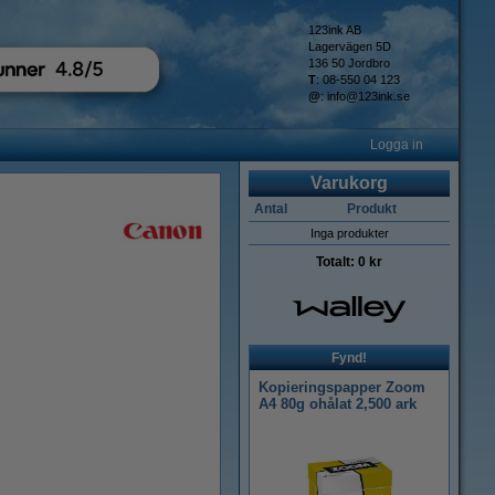
123ink AB
Lagervägen 5D
136 50 Jordbro
T
: 08-550 04 123
@
:
info@123ink.se
Logga in
Varukorg
Antal
Produkt
Inga produkter
Totalt:
0 kr
Fynd!
Kopieringspapper Zoom
A4 80g ohålat 2,500 ark