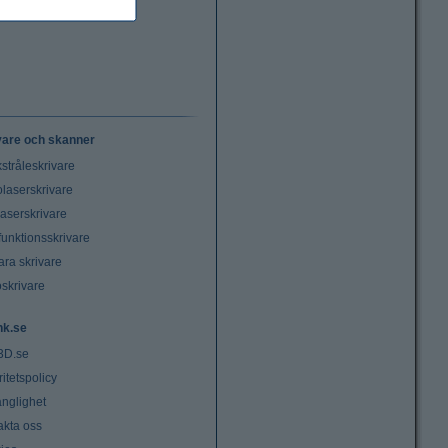
vare och skanner
stråleskrivare
laserskrivare
laserskrivare
funktionsskrivare
ara skrivare
oskrivare
nk.se
3D.se
ritetspolicy
änglighet
akta oss