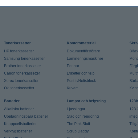
Tonerkassetter
Kontorsmaterial
Skri
HP tonerkassetter
Dokumentförstörare
Bläck
Samsung tonerkassetter
Lamineringsmaskiner
Mono
Brother tonerkassetter
Pennor
Färg
Canon tonerkassetter
Etiketter och tejp
Multi
Xerox tonerkassetter
Post-it/Notisblock
Bärb
Oki tonerkassetter
Kuvert
Kvitt
Batterier
Lampor och belysning
123i
Alkaliska batterier
Ljusslingor
123-
Uppladningsbara batterier
Städ och rengöring
integ
Knappcellsbatterier
The Pink Stuff
Tillg
Verktygsbatterier
Scrub Daddy
Kont