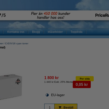
Kontakta oss
Blogg
Målarbilder
Topplista
mer
C-EXV16 cyan toner
nal)
1 800 kr
Per sida
1 440 kr Exkl. 25% Moms
0,05 kr
EU-lager
Beställ