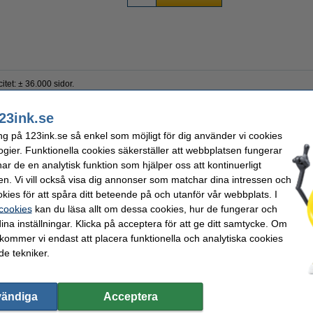
et: ± 36.000 sidor.
23ink.se
kassett
OEM:
ng på 123ink.se så enkel som möjligt för dig använder vi cookies
EAN:
ogier. Funktionella cookies säkerställer att webbplatsen fungerar
n
Vårt artikelnr:
r de en analytisk funktion som hjälper oss att kontinuerligt
00 sidor
Nummer:
en. Vi vill också visa dig annonser som matchar dina intressen och
kies för att spåra ditt beteende på och utanför vår webbplats. I
 cookies
kan du läsa allt om dessa cookies, hur de fungerar och
ina inställningar. Klicka på acceptera för att ge ditt samtycke. Om
 kommer vi endast att placera funktionella och analytiska cookies
e tekniker.
vändiga
Acceptera