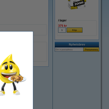
i lager
375 kr
Nyhetsbrev
1068B002AA
4960999351919
070966
1068B002AA