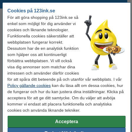
Populära produkter
Cookies på 123ink.se
För att göra shopping på 123ink.se så
enkel som möjligt för dig använder vi
cookies och liknande teknologier.
Funktionella cookies säkerställer att
webbplatsen fungerar korrekt.
Dessutom har de en analytisk funktion
som hjälper oss att kontinuerligt
Whiteboardpenna 2.5mm |
Märkpenna permanent 2.5mm |
förbättra webbplatsen. Vi vill också
123ink | sorterade färger | 4st
123ink | 4st
visa dig annonser som matchar dina
intressen och använder därför cookies
för att spåra ditt beteende på och utanför vår webbplats. I vår
60 kr
50 kr
Inkl. 25% Moms
Inkl. 25% Moms
Policy gällande cookies
kan du läsa allt om dessa cookies, hur
de fungerar och hur du kan justera dina inställningar. Klicka på
acceptera för att ge ditt samtycke. Om du väljer att avböja
kommer vi endast att placera funktionella och analytiska
cookies och använda liknande tekniker.
Acceptera