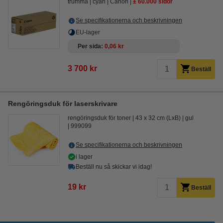
trumma
cyan
Canon
± 60.000 sidor
Se specifikationerna och beskrivningen
EU-lager
Per sida
0,06 kr
3 700 kr
Beställ
Rengöringsduk för laserskrivare
rengöringsduk för toner
43 x 32 cm (LxB)
gul
999099
Se specifikationerna och beskrivningen
i lager
Beställ nu så skickar vi idag!
19 kr
Beställ