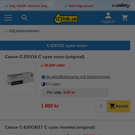
Köp <16:00, skickas idag
Alltid låga priser!
Logga in
Välj tonernummer
C-EXV16 cyan toner
Canon C-EXV16 C cyan toner (original)
± 36.000 sidor
Se specifikationerna och beskrivningen
EU-lager
Per sida
0,05 kr
1 800 kr
Beställ
Canon C-EXV16/17 C cyan trumma (original)