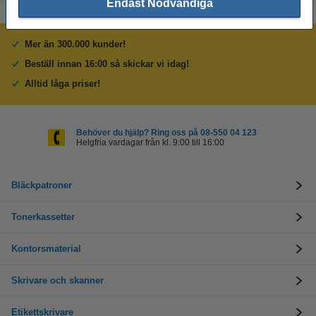
Endast Nödvändiga
Mer än 300.000 kunder!
Beställ innan 16:00 så skickar vi idag!
Alltid låga priser!
Behöver du hjälp? Ring oss på 08-550 04 123
Helgfria vardagar från kl. 9:00 till 16:00
Bläckpatroner
Tonerkassetter
Kontorsmaterial
Skrivare och skanner
Etikettskrivare