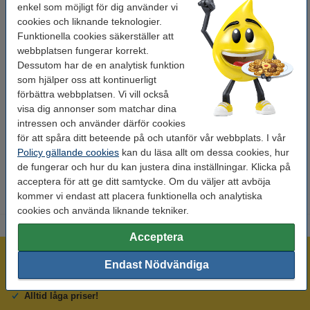
Typ:
tonerkassett
enkel som möjligt för dig använder vi
cookies och liknande teknologier.
Sort:
hög kapacitet
Funktionella cookies säkerställer att
Varumärke:
123ink
webbplatsen fungerar korrekt.
Dessutom har de en analytisk funktion
EAN:
8718237006543
som hjälper oss att kontinuerligt
förbättra webbplatsen. Vi vill också
Vårt artikelnr:
071365
visa dig annonser som matchar dina
Nummer:
NPG-8
intressen och använder därför cookies
för att spåra ditt beteende på och utanför vår webbplats. I vår
Policy gällande cookies
kan du läsa allt om dessa cookies, hur
Tips
de fungerar och hur du kan justera dina inställningar. Klicka på
Vi råder er att beställa denna produkt istället för originalprodukten!
acceptera för att ge ditt samtycke. Om du väljer att avböja
kommer vi endast att placera funktionella och analytiska
cookies och använda liknande tekniker.
Acceptera
Mer än 300.000 kunder!
Endast Nödvändiga
Beställ innan 16:00 så skickar vi idag!
Alltid låga priser!