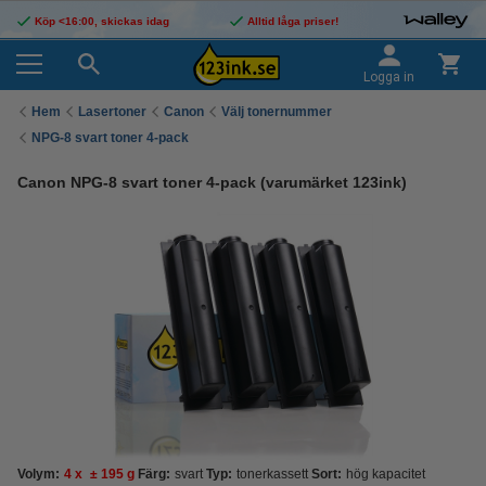
Köp <16:00, skickas idag
Alltid låga priser!
Logga in
Hem
Lasertoner
Canon
Välj tonernummer
NPG-8 svart toner 4-pack
Canon NPG-8 svart toner 4-pack (varumärket 123ink)
Volym:
4
x
± 195 g
Färg:
svart
Typ:
tonerkassett
Sort:
hög kapacitet