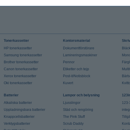
Tonerkassetter
Kontorsmaterial
Skri
HP tonerkassetter
Dokumentförstörare
Bläck
Samsung tonerkassetter
Lamineringsmaskiner
Mono
Brother tonerkassetter
Pennor
Färg
Canon tonerkassetter
Etiketter och tejp
Multi
Xerox tonerkassetter
Post-it/Notisblock
Bärb
Oki tonerkassetter
Kuvert
Kvitt
Batterier
Lampor och belysning
123i
Alkaliska batterier
Ljusslingor
123-
Uppladningsbara batterier
Städ och rengöring
integ
Knappcellsbatterier
The Pink Stuff
Tillg
Verktygsbatterier
Scrub Daddy
Kont