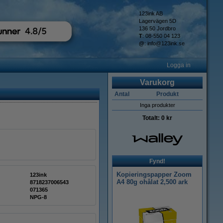
123ink AB
Lagervägen 5D
136 50 Jordbro
T
: 08-550 04 123
@
:
info@123ink.se
Logga in
Varukorg
Antal
Produkt
Inga produkter
Totalt:
0 kr
Fynd!
Kopieringspapper Zoom
123ink
A4 80g ohålat 2,500 ark
8718237006543
071365
NPG-8