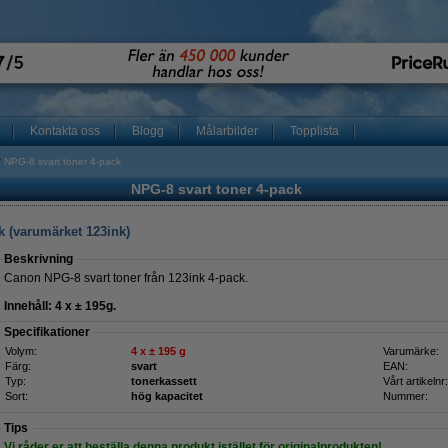
Kontakta oss
Blogg
Målarbilder
Topplista
NPG-8 svart toner 4-pack
NPG-8 svart toner 4-pack
k (varumärket 123ink)
Beskrivning
Canon NPG-8 svart toner från 123ink
4-pack.
Innehåll: 4 x ± 195g.
Specifikationer
Volym:
4
x
± 195 g
Varumärke:
Färg:
svart
EAN:
Typ:
tonerkassett
Vårt artikelnr:
Sort:
hög kapacitet
Nummer:
Tips
Vi råder er att beställa denna produkt istället för originalprodukten!