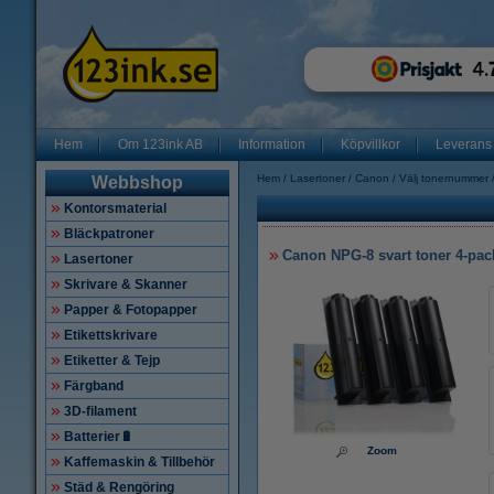
Hem
Om 123ink AB
Information
Köpvillkor
Leverans
Hem
Lasertoner
Canon
Välj tonernummer
Webbshop
Kontorsmaterial
Bläckpatroner
Canon NPG-8 svart toner 4-pac
Lasertoner
Skrivare & Skanner
Papper & Fotopapper
Etikettskrivare
Etiketter & Tejp
Färgband
3D-filament
Batterier🔋
Zoom
Kaffemaskin & Tillbehör
Städ & Rengöring