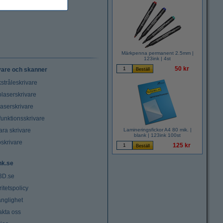
Märkpenna permanent 2.5mm |
123ink | 4st
50 kr
vare och skanner
stråleskrivare
laserskrivare
laserskrivare
funktionsskrivare
ara skrivare
Lamineringsfickor A4 80 mik. |
blank | 123ink 100st
oskrivare
125 kr
nk.se
3D.se
ritetspolicy
änglighet
akta oss