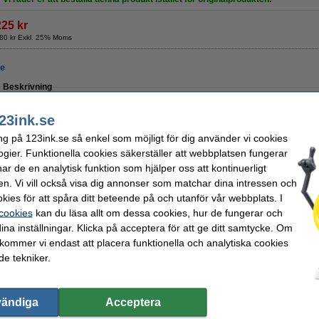
225 kr
80 kr Exkl. 25% Moms
re
Beskrivning
Denna rengöringsduk drar åt sig tonerpulver som sedan fäster sig till fibrerna. Till 
lätt sprider tonerpulver snarare än plockar upp det, fäster sig tonerpulvret ordentl
23ink.se
användas för att rengöra insidan av själva skrivaren samt för att få bort tonerpulve
- sträck ut materialen i båda riktningarna före användning.
ng på 123ink.se så enkel som möjligt för dig använder vi cookies
OBS! Låt inte duken komma i kontakt med trumenheten (den glansiga cylinder
ogier. Funktionella cookies säkerställer att webbplatsen fungerar
r de en analytisk funktion som hjälper oss att kontinuerligt
Specifikationer
en. Vi vill också visa dig annonser som matchar dina intressen och
Typ:
rengöringsduk för toner
Färg:
Mått:
43 x 32 cm (LxB)
Vårt artikelnr:
kies för att spåra ditt beteende på och utanför vår webbplats. I
 cookies
kan du läsa allt om dessa cookies, hur de fungerar och
Beställ nu så skickar vi idag!
ina inställningar. Klicka på acceptera för att ge ditt samtycke. Om
 kommer vi endast att placera funktionella och analytiska cookies
19 kr
e tekniker.
5,20 kr Exkl. 25% Moms
vändiga
Acceptera