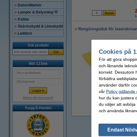
Datortillbehör
Lampor & Belysning 💡
1
Kablar
Skärmskydd & Linsskydd
Rengöringsduk för laserskriva
Laddare
Sök produkt
Cookies på 1
Sök
För att göra shoppi
Mitt 123ink
och liknande teknol
korrekt. Dessutom ha
förbättra webbplats
Zoom
använder därför coo
vår
Policy gällande
hur du kan justera d
Glömt ditt lösenord?
du väljer att avböja
Trygg E-Handel
och använda liknand
1
Endast Nöd