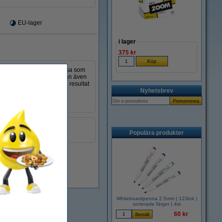
EU-lager
i lager
375 kr
skillnad från en vanlig trasa som
igt till denna duk. Duken kan även
r från händerna. För bästa resultat
Nyhetsbrev
n).
gul
Populära produkter
999099
i lager
Whiteboardpenna 2.5mm | 123ink |
sorterade färger | 4st
60 kr