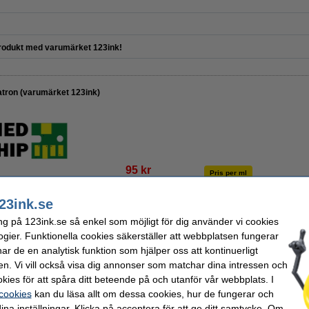
odukt med varumärket 123ink!
tron (varumärket 123ink)
95 kr
Pris per ml
76 kr Exkl. 25% Moms
4,9 kr
23ink.se
i lager
ng på 123ink.se så enkel som möjligt för dig använder vi cookies
ogier. Funktionella cookies säkerställer att webbplatsen fungerar
Beställ nu så skickar vi idag!
r de en analytisk funktion som hjälper oss att kontinuerligt
en. Vi vill också visa dig annonser som matchar dina intressen och
Beställ
kies för att spåra ditt beteende på och utanför vår webbplats. I
 cookies
kan du läsa allt om dessa cookies, hur de fungerar och
ina inställningar. Klicka på acceptera för att ge ditt samtycke. Om