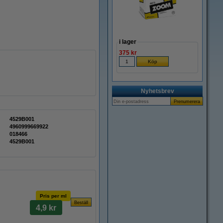
i lager
375 kr
Nyhetsbrev
4529B001
4960999669922
018466
4529B001
Pris per ml
4,9 kr