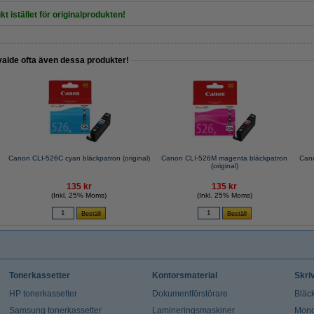
kt istället för originalprodukten!
valde ofta även dessa produkter!
Canon CLI-526C cyan bläckpatron (original)
Canon CLI-526M magenta bläckpatron
Cano
(original)
135 kr
135 kr
(Inkl. 25% Moms)
(Inkl. 25% Moms)
Tonerkassetter
Kontorsmaterial
Skri
HP tonerkassetter
Dokumentförstörare
Bläck
Samsung tonerkassetter
Lamineringsmaskiner
Mono