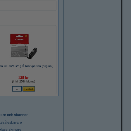
n CLI-526GY grå bläckpatron (original)
135 kr
(Inkl. 25% Moms)
vare och skanner
stråleskrivare
laserskrivare