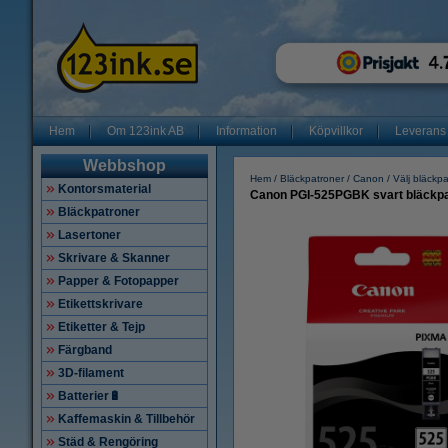
Hem
Om 123ink AB
Information
Köpvillkor
Leverans
Webbshop
Hem
Bläckpatroner
Canon
Välj bläckp
Kontorsmaterial
Canon PGI-525PGBK svart bläckpat
Bläckpatroner
Lasertoner
Skrivare & Skanner
Papper & Fotopapper
Etikettskrivare
Etiketter & Tejp
Färgband
3D-filament
Batterier🔋
Kaffemaskin & Tillbehör
Städ & Rengöring