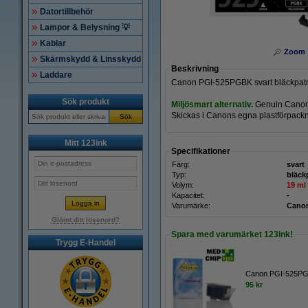
Datortillbehör
Lampor & Belysning 💡
Kablar
Zoom
Skärmskydd & Linsskydd
Beskrivning
Laddare
Canon PGI-525PGBK svart bläckpatro
Sök produkt
Miljösmart alternativ.
Genuin Canon
Skickas i Canons egna plastförpackn
Sök
Mitt 123ink
Specifikationer
Färg:
svart
Typ:
bläck
Volym:
19 ml
Kapacitet:
-
Varumärke:
Cano
Glömt ditt lösenord?
Spara med varumärket 123ink!
Trygg E-Handel
Canon PGI-525PGB
95 kr