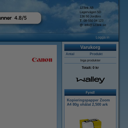
123ink AB
Lagervägen 5D
136 50 Jordbro
T
: 08-550 04 123
@
:
info@123ink.se
Logga in
Varukorg
Antal
Produkt
Inga produkter
Totalt:
0 kr
Fynd!
Kopieringspapper Zoom
A4 80g ohålat 2,500 ark