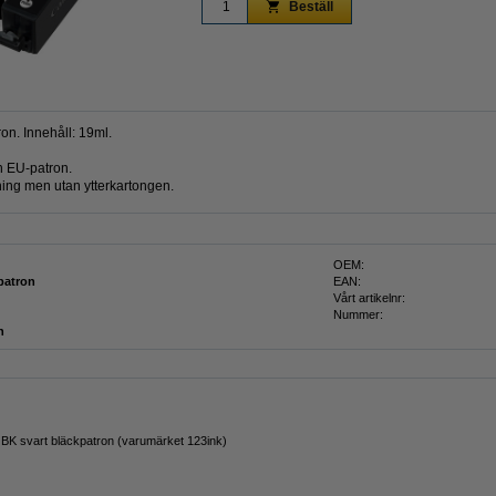
Beställ
n. Innehåll: 19ml.
 EU-patron.
ing men utan ytterkartongen.
OEM:
patron
EAN:
Vårt artikelnr:
Nummer:
n
K svart bläckpatron (varumärket 123ink)