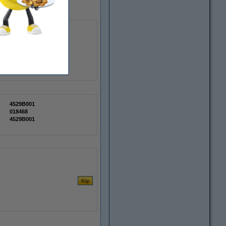
av en tillverkare som är
4529B001
018468
4529B001