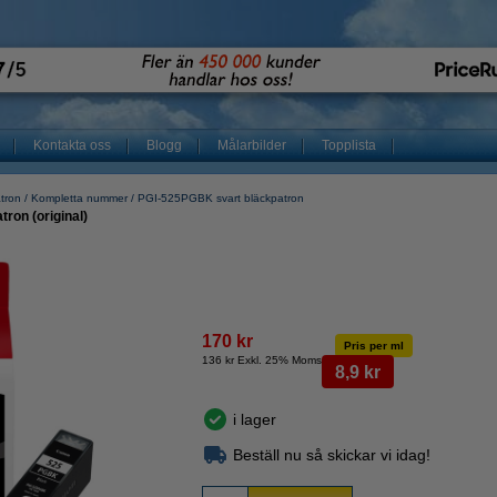
Kontakta oss
Blogg
Målarbilder
Topplista
atron
Kompletta nummer
PGI-525PGBK svart bläckpatron
ron (original)
170 kr
Pris per ml
136 kr Exkl. 25% Moms
8,9 kr
i lager
Beställ nu så skickar vi idag!