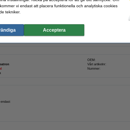
 kommer vi endast att placera funktionella och analytiska cookies
e tekniker.
23ink!
ersion av Canon PGI-525PGBK svart bläckpatron från 123ink. Denna patron produceras 
vändiga
Acceptera
andarden (ISO-9001).
nalet!
)
OEM:
patron
Vårt artikelnr:
ml
Nummer:
k
r endast