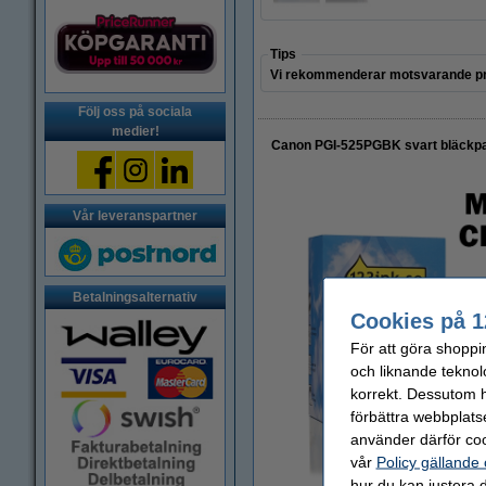
Tips
Vi rekommenderar motsvarande pr
Följ oss på sociala
medier!
Canon PGI-525PGBK svart bläckpa
Vår leveranspartner
Betalningsalternativ
Cookies på 1
För att göra shoppi
och liknande teknol
korrekt. Dessutom ha
förbättra webbplats
använder därför coo
vår
Policy gällande
hur du kan justera d