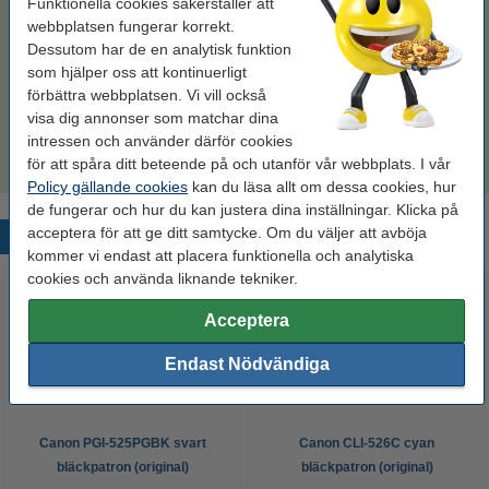
Funktionella cookies säkerställer att
75 kr
Beställ
webbplatsen fungerar korrekt.
Dessutom har de en analytisk funktion
som hjälper oss att kontinuerligt
Tips: Beställ multipack!
förbättra webbplatsen. Vi vill också
visa dig annonser som matchar dina
Köp
multipack
för endast
725 kr
intressen och använder därför cookies
för att spåra ditt beteende på och utanför vår webbplats. I vår
Policy gällande cookies
kan du läsa allt om dessa cookies, hur
de fungerar och hur du kan justera dina inställningar. Klicka på
acceptera för att ge ditt samtycke. Om du väljer att avböja
Populära produkter
kommer vi endast att placera funktionella och analytiska
cookies och använda liknande tekniker.
Acceptera
Endast Nödvändiga
Canon PGI-525PGBK svart
Canon CLI-526C cyan
bläckpatron (original)
bläckpatron (original)