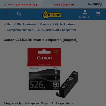
Köp <16:00, skickas idag
Alltid låga priser!
Logga in
Hem
Bläckpatroner
Canon
Välj bläckpatron
Kompletta nummer
CLI-526BK svart bläckpatron
Canon CLI-526BK svart bläckpatron (original)
Färg:
svart
Typ:
bläckpatron
Volym:
9 ml
Kapacitet:
-