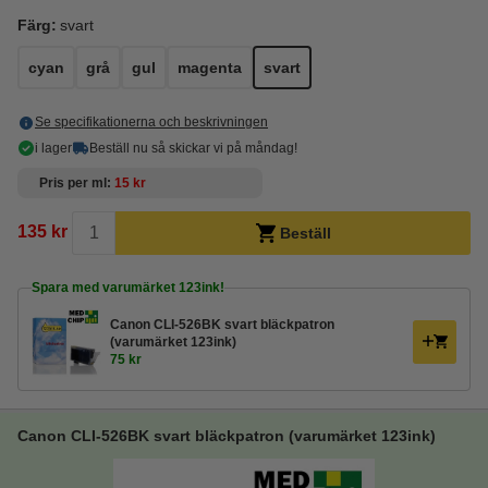
Färg:
svart
cyan
grå
gul
magenta
svart
Se specifikationerna och beskrivningen
i lager
Beställ nu så skickar vi på måndag!
Pris per ml
15 kr
135 kr
Beställ
Spara med varumärket 123ink!
Canon CLI-526BK svart bläckpatron
(varumärket 123ink)
75 kr
Canon CLI-526BK svart bläckpatron (varumärket 123ink)