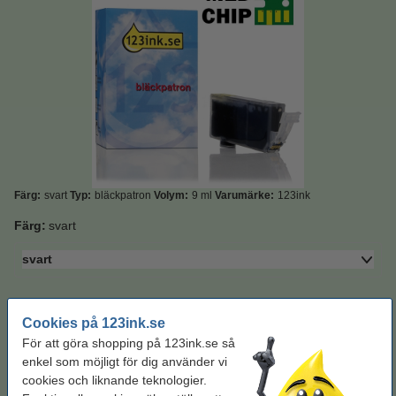
Färg:
svart
Typ:
bläckpatron
Volym:
9 ml
Varumärke:
123ink
Färg:
svart
svart
Se specifikationerna och beskrivningen
Spara
44,4%
med varumärket 123ink!
Cookies på 123ink.se
i lager
Beställ nu så skickar vi på måndag!
För att göra shopping på 123ink.se så
enkel som möjligt för dig använder vi
Pris per ml
8,3 kr
cookies och liknande teknologier.