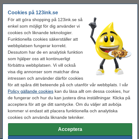
Svart tar slut först. Beställ mer!
Cookies på 123ink.se
För att göra shopping på 123ink.se så
Canon PGI-570PGBK svart bläckpatron
(varumärket 123ink)
enkel som möjligt för dig använder vi
105 kr
cookies och liknande teknologier.
Funktionella cookies säkerställer att
Ohålat 500 ark
webbplatsen fungerar korrekt.
Dessutom har de en analytisk funktion
Kopieringspapper A4 80g | Zoom | 500 ark
som hjälper oss att kontinuerligt
80 kr
förbättra webbplatsen. Vi vill också
visa dig annonser som matchar dina
intressen och använder därför cookies
Hålat 500 ark
för att spåra ditt beteende på och utanför vår webbplats. I vår
Kopieringspapper A4 80g HÅLAT | Zoom | 500
Policy gällande cookies
kan du läsa allt om dessa cookies, hur
ark
de fungerar och hur du kan justera dina inställningar. Klicka på
85 kr
acceptera för att ge ditt samtycke. Om du väljer att avböja
kommer vi endast att placera funktionella och analytiska
Tips
cookies och använda liknande tekniker.
Vi råder er att beställa denna produkt istället för originalprodukten!
Acceptera