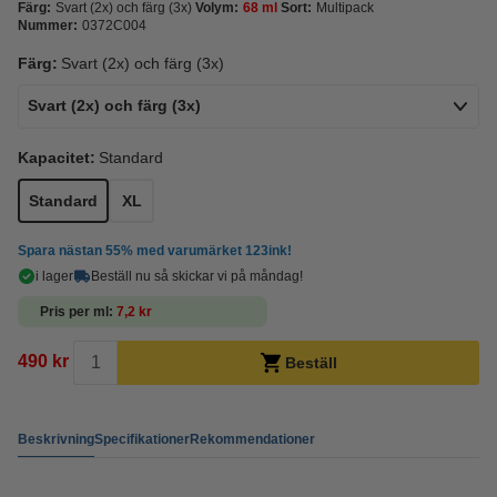
Färg:
Svart (2x) och färg (3x)
Volym:
68 ml
Sort:
Multipack
Nummer:
0372C004
Färg:
Svart (2x) och färg (3x)
Svart (2x) och färg (3x)
Kapacitet:
Standard
Standard
XL
Spara nästan
55%
med varumärket 123ink!
i lager
Beställ nu så skickar vi på måndag!
Pris per ml
7,2 kr
490 kr
Beställ
Beskrivning
Specifikationer
Rekommendationer