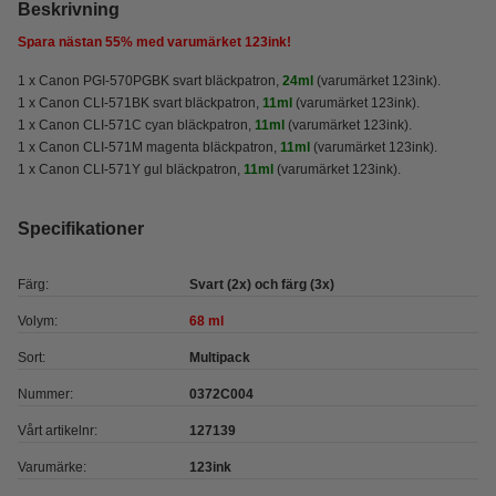
Beskrivning
Spara nästan
55%
med varumärket 123ink!
1 x Canon PGI-570PGBK svart bläckpatron,
24ml
(varumärket 123ink).
1 x Canon CLI-571BK svart bläckpatron,
11ml
(varumärket 123ink).
1 x Canon CLI-571C cyan bläckpatron,
11ml
(varumärket 123ink).
1 x Canon CLI-571M magenta bläckpatron,
11ml
(varumärket 123ink).
1 x Canon CLI-571Y gul bläckpatron,
11ml
(varumärket 123ink).
Specifikationer
Färg:
Svart (2x) och färg (3x)
Volym:
68 ml
Sort:
Multipack
Nummer:
0372C004
Vårt artikelnr:
127139
Varumärke:
123ink