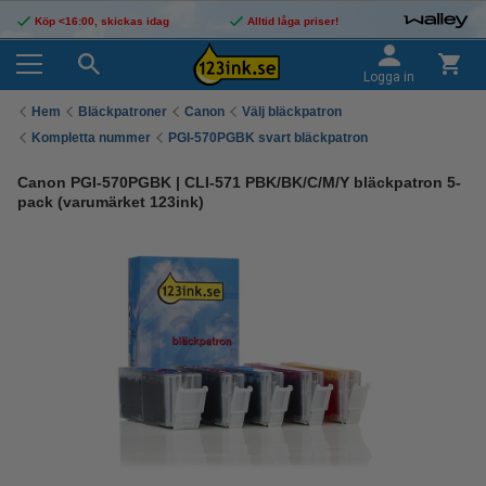
Köp <16:00, skickas idag
Alltid låga priser!
Logga in
Hem
Bläckpatroner
Canon
Välj bläckpatron
Kompletta nummer
PGI-570PGBK svart bläckpatron
Canon PGI-570PGBK | CLI-571 PBK/BK/C/M/Y bläckpatron 5-
pack (varumärket 123ink)