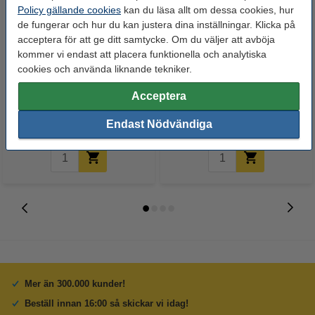
Policy gällande cookies
kan du läsa allt om dessa cookies, hur
de fungerar och hur du kan justera dina inställningar. Klicka på
acceptera för att ge ditt samtycke. Om du väljer att avböja
kommer vi endast att placera funktionella och analytiska
Canon 055 BK svart toner
Canon T09 cyan toner (original)
cookies och använda liknande tekniker.
(original)
Acceptera
750 kr
1 225 kr
Inkl. 25% Moms
Inkl. 25% Moms
Endast Nödvändiga
Mer än 300.000 kunder!
Beställ innan 16:00 så skickar vi idag!