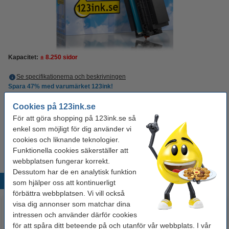
Kapacitet:
± 8.250 sidor
Se specifikationerna och beskrivningen
Spara
47%
med varumärket 123ink!
i lager
Beställ nu så skickar vi idag!
Cookies på 123ink.se
Per sida
0,06 kr
För att göra shopping på 123ink.se så
enkel som möjligt för dig använder vi
475 kr
Beställ
cookies och liknande teknologier.
Funktionella cookies säkerställer att
webbplatsen fungerar korrekt.
Dessutom har de en analytisk funktion
Populära produkter
som hjälper oss att kontinuerligt
förbättra webbplatsen. Vi vill också
visa dig annonser som matchar dina
intressen och använder därför cookies
för att spåra ditt beteende på och utanför vår webbplats. I vår