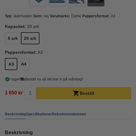
Typ:
skärmaskin
Gem:
nej
Varumärke:
Dahle
Pappersformat:
A3
Kapacitet:
20 ark
6 ark
20 ark
Pappersformat:
A3
A3
A4
i lager
Beställ nu så skickar vi på måndag!
1 650 kr
Beställ
Beskrivning
Specifikationer
Rekommendationer
Beskrivning