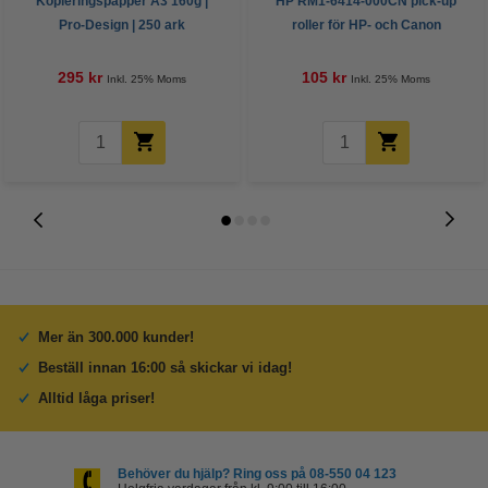
Kopieringspapper A3 160g |
HP RM1-6414-000CN pick-up
Pro-Design | 250 ark
roller för HP- och Canon
skrivare (original)
295 kr
105 kr
Inkl. 25% Moms
Inkl. 25% Moms
Mer än 300.000 kunder!
Beställ innan 16:00 så skickar vi idag!
Alltid låga priser!
Behöver du hjälp? Ring oss på 08-550 04 123