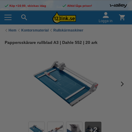
Köp <16:00, skickas idag
Alltid låga priser!
Logga in
Hem
Kontorsmaterial
Rullskärmaskiner
Pappersskärare rullblad A3 | Dahle 552 | 20 ark
2