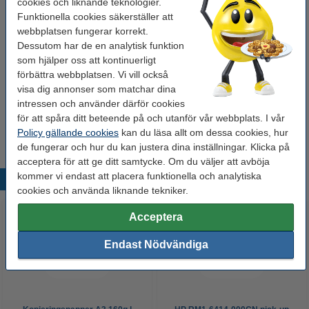
cookies och liknande teknologier.
Funktionella cookies säkerställer att
Glöm inte att beställa!
webbplatsen fungerar korrekt.
Dessutom har de en analytisk funktion
Pappersskärare ersättningsblad | Dahle 550-
som hjälper oss att kontinuerligt
558 serien
475 kr
förbättra webbplatsen. Vi vill också
visa dig annonser som matchar dina
intressen och använder därför cookies
Kopieringspapper A4 80g | Zoom | 500 ark
80 kr
för att spåra ditt beteende på och utanför vår webbplats. I vår
Policy gällande cookies
kan du läsa allt om dessa cookies, hur
de fungerar och hur du kan justera dina inställningar. Klicka på
acceptera för att ge ditt samtycke. Om du väljer att avböja
kommer vi endast att placera funktionella och analytiska
Populära produkter
cookies och använda liknande tekniker.
Acceptera
Endast Nödvändiga