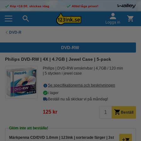
Köp <16:00, skickas idag
Alltid låga priser!
Logga in
DVD-R
DVD-RW
Philips DVD-RW | 4X | 4.7GB | Jewel Case | 5-pack
Philips
DVD-RW omskrivbar
4,7GB / 120 min
5 stycken i jewel case
Se specifikationerna och beskrivningen
i lager
Beställ nu så skickar vi på måndag!
125 kr
Beställ
Glöm inte att beställa!
Märkpenna CD/DVD 1.0mm | 123ink | sorterade färger | 3st