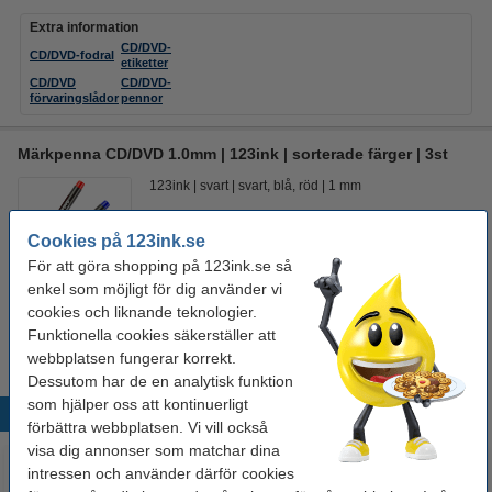
Extra information
CD/DVD-
CD/DVD-fodral
etiketter
CD/DVD
CD/DVD-
förvaringslådor
pennor
Märkpenna CD/DVD 1.0mm | 123ink | sorterade färger | 3st
123ink
svart
svart, blå, röd
1 mm
Se specifikationerna och beskrivningen
Cookies på 123ink.se
i lager
För att göra shopping på 123ink.se så
Beställ nu så skickar vi på måndag!
enkel som möjligt för dig använder vi
cookies och liknande teknologier.
49,50 kr
Beställ
Funktionella cookies säkerställer att
webbplatsen fungerar korrekt.
Dessutom har de en analytisk funktion
som hjälper oss att kontinuerligt
Populära produkter
förbättra webbplatsen. Vi vill också
visa dig annonser som matchar dina
intressen och använder därför cookies