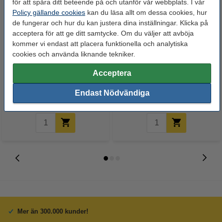
för att spåra ditt beteende på och utanför vår webbplats. I vår
Policy gällande cookies
kan du läsa allt om dessa cookies, hur
de fungerar och hur du kan justera dina inställningar. Klicka på
acceptera för att ge ditt samtycke. Om du väljer att avböja
kommer vi endast att placera funktionella och analytiska
cookies och använda liknande tekniker.
Whiteboardpenna 2.5mm |
Märkpenna permanent 2.5mm |
123ink | sorterade färger | 4st
123ink | 4st
Acceptera
Endast Nödvändiga
60 kr
50 kr
Inkl. 25% Moms
Inkl. 25% Moms
Mer än 300.000 kunder!