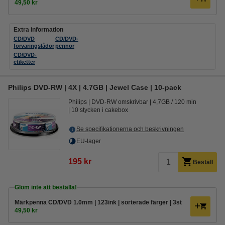
49,50 kr
Extra information
CD/DVD
CD/DVD-
förvaringslådor
pennor
CD/DVD-
etiketter
Philips DVD-RW | 4X | 4.7GB | Jewel Case | 10-pack
Philips
DVD-RW omskrivbar
4,7GB / 120 min
10 stycken i cakebox
Se specifikationerna och beskrivningen
EU-lager
195 kr
Beställ
Glöm inte att beställa!
Märkpenna CD/DVD 1.0mm | 123ink | sorterade färger | 3st
49,50 kr