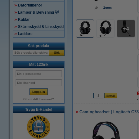
Datortillbehör
Zoom
Lampor & Belysning 💡
Kablar
Skärmskydd & Linsskydd
4
Laddare
Sök produkt
Sök
Mitt 123ink
7
Glömt ditt lösenord?
Trygg E-Handel
Gamingheadset | Logitech G335