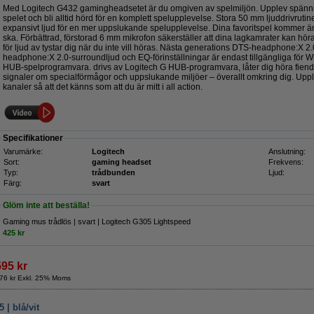
Med Logitech G432 gamingheadsetet är du omgiven av spelmiljön. Upplev spännin
spelet och bli alltid hörd för en komplett spelupplevelse. Stora 50 mm ljuddrivrutin
expansivt ljud för en mer uppslukande spelupplevelse. Dina favoritspel kommer än
ska. Förbättrad, förstorad 6 mm mikrofon säkerställer att dina lagkamrater kan hör
för ljud av tystar dig när du inte vill höras. Nästa generations DTS-headphone:X 
headphone:X 2.0-surroundljud och EQ-förinställningar är endast tillgängliga för
HUB-spelprogramvara. drivs av Logitech G HUB-programvara, låter dig höra fien
signaler om specialförmågor och uppslukande miljöer – överallt omkring dig. Upp
kanaler så att det känns som att du är mitt i all action.
Specifikationer
Varumärke:
Logitech
Anslutning:
Sort:
gaming headset
Frekvens:
Typ:
trådbunden
Ljud:
Färg:
svart
Glöm inte att beställa!
Gaming mus trådlös | svart | Logitech G305 Lightspeed
425 kr
595 kr
76 kr Exkl. 25% Moms
| blå/vit