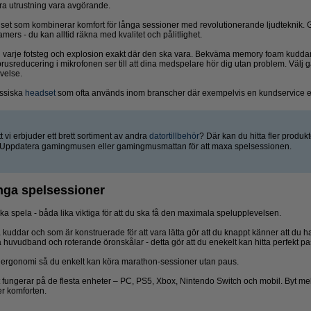
bra utrustning vara avgörande.
dset som kombinerar komfort för långa sessioner med revolutionerande ljudteknik. 
amers - du kan alltid räkna med kvalitet och pålitlighet.
du varje fotsteg och explosion exakt där den ska vara. Bekväma memory foam kuddar 
usreducering i mikrofonen ser till att dina medspelare hör dig utan problem. Väl
evelse.
assiska
headset
som ofta används inom branscher där exempelvis en kundservice ell
tt vi erbjuder ett brett sortiment av andra
datortillbehör
? Där kan du hitta fler produ
 Uppdatera gamingmusen eller gamingmusmattan för att maxa spelsessionen.
nga spelsessioner
ka spela - båda lika viktiga för att du ska få den maximala spelupplevelsen.
ddar och som är konstruerade för att vara lätta gör att du knappt känner att du h
huvudband och roterande öronskålar - detta gör att du enekelt kan hitta perfekt pas
ergonomi så du enkelt kan köra marathon-sessioner utan paus.
ungerar på de flesta enheter – PC, PS5, Xbox, Nintendo Switch och mobil. Byt mell
er komforten.