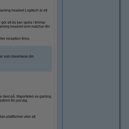
Gaming headset Logitech är ett
gör att du kan spela i timmar
j gaming headset som matchar din
er reception finns.
kter som maximerar din
ar dem på. Majoriteten av gaming
sform för just dig.
an plattformar utan att