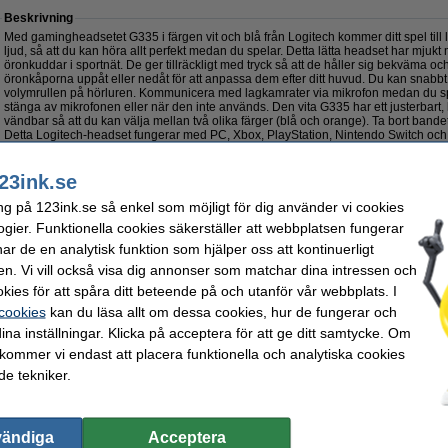
Beskrivning
Med gamingheadsetet G335 i färgen vit och blå från Logitech kommer ditt spel till li
ljud, så att du kan höra allt perfekt medan du spelar. Detta lätta headset har mj
öronkuddar i sportnät. De ger tillräckligt med tryck så att de håller sig bekväma oc
öronkåporna uppåt eller nedåt för att anpassa dem efter ditt huvud. Du kan snabb
volymrullen på hörluren. Kommunicera med lagkamrater via mikrofon medan du spel
stänga av mikrofonen eller när den inte används. Den vita G335 har ett justerbart,
vändbar så att du kan välja mellan två olika färger (blå och orange). Ta bort bandet 
Detta Logitech-headset fungerar med PC, Xbox, PlayStation, Nintendo Switch oc
ljuduttag.
23ink.se
ng på 123ink.se så enkel som möjligt för dig använder vi cookies
Specifikationer
ogier. Funktionella cookies säkerställer att webbplatsen fungerar
Varumärke:
Logitech
Plattform:
r de en analytisk funktion som hjälper oss att kontinuerligt
en. Vi vill också visa dig annonser som matchar dina intressen och
Sort:
gaming headset
Anslutning:
Typ:
trådbunden
Frekvens:
kies för att spåra ditt beteende på och utanför vår webbplats. I
Noise cancelling:
nej
Ljud:
 cookies
kan du läsa allt om dessa cookies, hur de fungerar och
Färg:
vit
Kabellängd:
ina inställningar. Klicka på acceptera för att ge ditt samtycke. Om
Glöm inte att beställa!
 kommer vi endast att placera funktionella och analytiska cookies
Gaming mus trådlös | svart | Logitech G305 Lightspeed
e tekniker.
425 kr
475 kr
vändiga
Acceptera