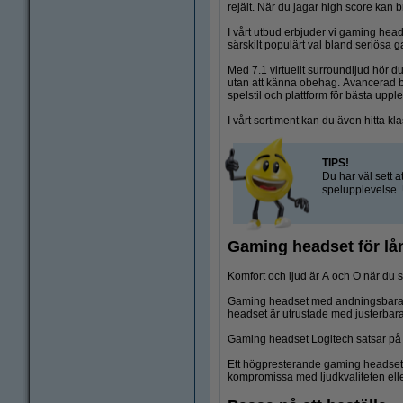
rejält. När du jagar high score kan 
I vårt utbud erbjuder vi gaming hea
särskilt populärt val bland seriösa g
Med 7.1 virtuellt surroundljud hör 
utan att känna obehag. Avancerad br
spelstil och plattform för bästa uppl
I vårt sortiment kan du även hitta kl
TIPS!
Du har väl sett a
spelupplevelse.
Gaming headset för lå
Komfort och ljud är A och O när du s
Gaming headset med andningsbara ku
headset är utrustade med justerbara 
Gaming headset Logitech satsar på 
Ett högpresterande gaming headset f
kompromissa med ljudkvaliteten ell