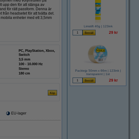
a volymen med volymrullen på
 upp den för att stänga av
band för rätt passform. Denna är
 från headsetet för att tvätta det.
h mobila enheter med ett 3,5mm
Limstift 40g | 123ink
29 kr
PC, PlayStation, Xbox,
Switch
3,5 mm
100 - 10.000 Hz
Stereo
Packtejp 50mm x 66m | 123ink |
180 cm
transparent | 1st
29 kr
EU-lager