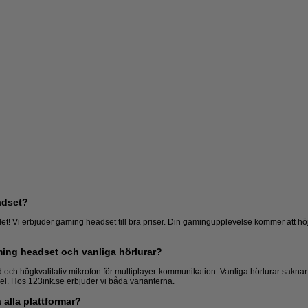
adset?
t! Vi erbjuder gaming headset till bra priser. Din gamingupplevelse kommer att höj
ming headset och vanliga hörlurar?
Gamingmusmattor
Handkontroller
och högkvalitativ mikrofon för multiplayer-kommunikation. Vanliga hörlurar saknar 
el. Hos 123ink.se erbjuder vi båda varianterna.
alla plattformar?