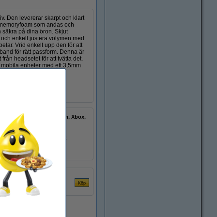
v. Den levererar skarpt och klart
ukt memoryfoam som andas och
h säkra på dina öron. Skjut
t och enkelt justera volymen med
ar. Vrid enkelt upp den för att
 band för rätt passform. Denna är
från headsetet för att tvätta det.
h mobila enheter med ett 3,5mm
PC, PlayStation, Xbox,
Switch
3,5 mm
100 - 10.000 Hz
Stereo
180 cm
EU-lager