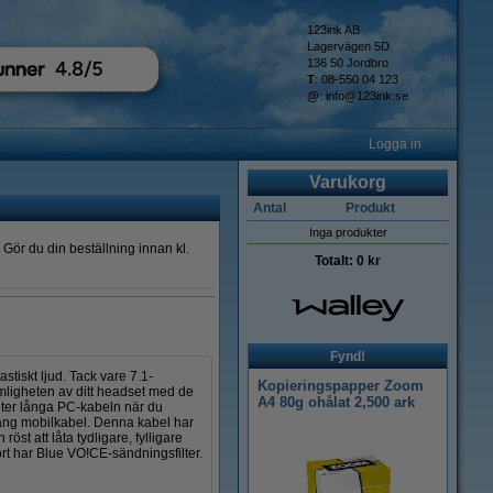
123ink AB
Lagervägen 5D
136 50 Jordbro
T
: 08-550 04 123
@
:
info@123ink.se
Logga in
Varukorg
Antal
Produkt
Inga produkter
Gör du din beställning innan kl.
Totalt:
0 kr
Fynd!
tiskt ljud. Tack vare 7.1-
Kopieringspapper Zoom
ämligheten av ditt headset med de
A4 80g ohålat 2,500 ark
eter långa PC-kabeln när du
lång mobilkabel. Denna kabel har
st att låta tydligare, fylligare
rt har Blue VO!CE-sändningsfilter.