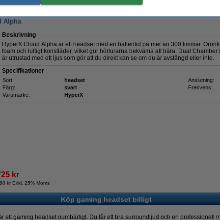
80 kr Exkl. 25% Moms
d Alpha
Beskrivning
HyperX Cloud Alpha är ett headset med en batteritid på mer än 300 timmar. Öro
foam och luftigt konstläder, vilket gör hörlurarna bekväma att bära. Dual Chamber D
är utrustad med ett ljus som gör att du direkt kan se om du är avstängd eller inte.
Specifikationer
Sort:
headset
Anslutning:
Färg:
svart
Frekvens:
Varumärke:
HyperX
725 kr
80 kr Exkl. 25% Moms
Köp gaming headset billigt
 är ett gaming headset oumbärligt. Du får ett bra surroundljud och en professionell m