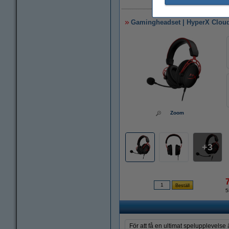
3
Gamingheadset | HyperX Clou
Zoom
3
5
För att få en ultimat spelupplevelse