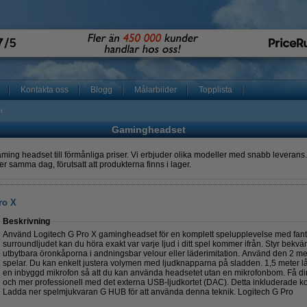
Kontakta oss
Blogg
Målarbilder
Topplista
t
Gamingheadset
ming headset till förmånliga priser. Vi erbjuder olika modeller med snabb leverans. 
r samma dag, förutsatt att produkterna finns i lager.
ro X
Beskrivning
Använd Logitech G Pro X gamingheadset för en komplett spelupplevelse med fantas
surroundljudet kan du höra exakt var varje ljud i ditt spel kommer ifrån. Styr bekv
utbytbara öronkåporna i andningsbar velour eller läderimitation. Använd den 2 m
spelar. Du kan enkelt justera volymen med ljudknapparna på sladden. 1,5 meter 
en inbyggd mikrofon så att du kan använda headsetet utan en mikrofonbom. Få din rö
och mer professionell med det externa USB-ljudkortet (DAC). Detta inkluderade ko
Ladda ner spelmjukvaran G HUB för att använda denna teknik. Logitech G Pro