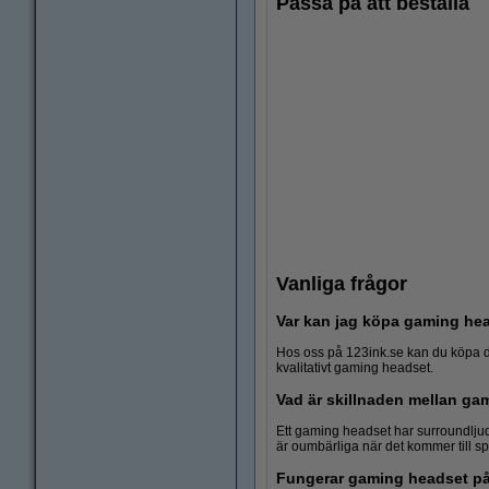
Passa på att beställa
Vanliga frågor
Var kan jag köpa gaming he
Hos oss på 123ink.se kan du köpa de
kvalitativt gaming headset.
Vad är skillnaden mellan ga
Gamingmus
Ett gaming headset har surroundljud 
är oumbärliga när det kommer till sp
Fungerar gaming headset på 