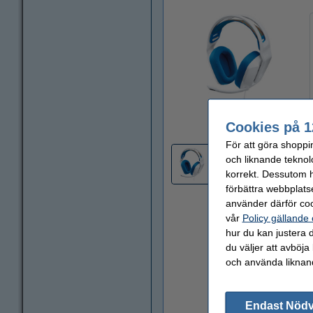
Zoom
Cookies på 1
För att göra shoppi
och liknande teknol
korrekt. Dessutom ha
förbättra webbplats
använder därför coo
vår
Policy gällande
hur du kan justera d
du väljer att avböja
och använda liknand
Endast Nöd