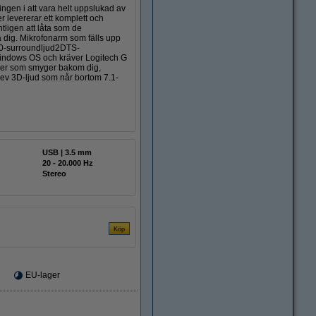
gen i att vara helt uppslukad av
er levererar ett komplett och
tligen att låta som de
a dig. Mikrofonarm som fälls upp
2.0-surroundljud2DTS-
 Windows OS och kräver Logitech G
der som smyger bakom dig,
lev 3D-ljud som når bortom 7.1-
USB | 3.5 mm
20 - 20.000 Hz
Stereo
EU-lager