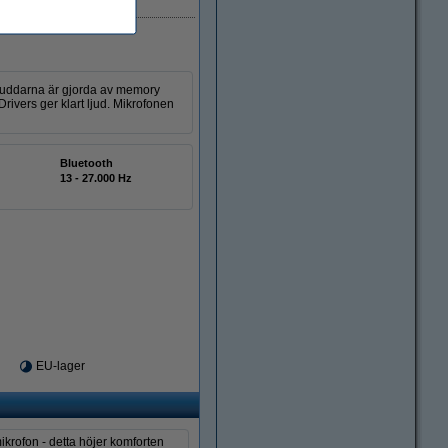
nkuddarna är gjorda av memory
rivers ger klart ljud. Mikrofonen
Bluetooth
13 - 27.000 Hz
EU-lager
ikrofon - detta höjer komforten