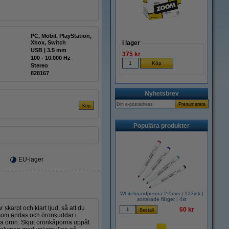
PC, Mobil, PlayStation,
Xbox, Switch
i lager
USB | 3.5 mm
375 kr
100 - 10.000 Hz
Stereo
828167
Nyhetsbrev
Populära produkter
EU-lager
Whiteboardpenna 2.5mm | 123ink |
sorterade färger | 4st
skarpt och klart ljud, så att du
60 kr
 som andas och öronkuddar i
ina öron. Skjut öronkåporna uppåt