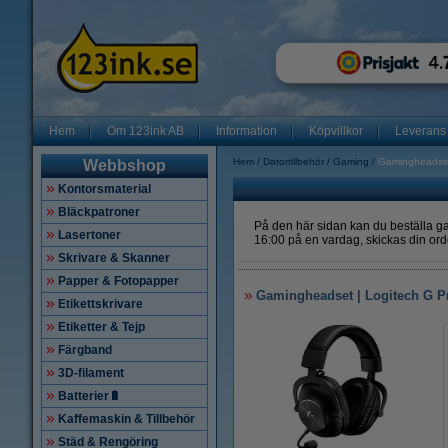
Hem
Om 123ink AB
Information
Köpvillkor
Leverans
Hem
Datortillbehör
Gaming
Gamingheadse
Webbshop
Kontorsmaterial
Bläckpatroner
På den här sidan kan du beställa ga
Lasertoner
16:00 på en vardag, skickas din orde
Skrivare & Skanner
Papper & Fotopapper
Gamingheadset | Logitech G P
Etikettskrivare
Etiketter & Tejp
Färgband
3D-filament
Batterier🔋
Kaffemaskin & Tillbehör
Städ & Rengöring