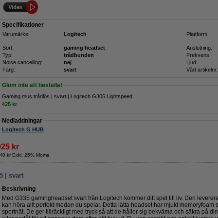
Specifikationer
Varumärke:
Logitech
Plattform:
Sort:
gaming headset
Anslutning:
Typ:
trådbunden
Frekvens:
Noise cancelling:
nej
Ljud:
Färg:
svart
Vårt artikelnr:
Glöm inte att beställa!
Gaming mus trådlös | svart | Logitech G305 Lightspeed
425 kr
Nedladdningar
Logitech G HUB
925 kr
40 kr Exkl. 25% Moms
 | svart
Beskrivning
Med G335 gamingheadset svart från Logitech kommer ditt spel till liv. Den levererar 
kan höra allt perfekt medan du spelar. Detta lätta headset har mjukt memoryfoam
sportnät. De ger tillräckligt med tryck så att de håller sig bekväma och säkra på d