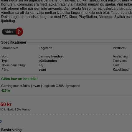
eller nedåt för att anpassa dem efter ditt huvud. Du kan snabbt och enkelt juster
hörluren. Kommunicera med lagkamrater via mikrofon medan du spelar. Vrid enkelt
mikrofonen eller när den inte används. Den svarta G335 har ett justerbart, färgat 
vändbar så att du kan välja mellan två olika färger (mörklila och blå). Ta bort bandet
Detta Logitech-headset fungerar med PC, Xbox, PlayStation, Nintendo Switch oc
ljuduttag.
Specifikationer
Varumärke:
Logitech
Plattform:
Sort:
gaming headset
Anslutning:
Typ:
trådbunden
Frekvens:
Noise cancelling:
nej
Ljud:
Färg:
svart
Kabellängd:
Glöm inte att beställa!
Gaming mus trådlös | svart | Logitech G305 Lightspeed
425 kr
550 kr
40 kr Exkl. 25% Moms
2
Beskrivning