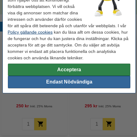
295 kr
förbättra webbplatsen. Vi vill också
visa dig annonser som matchar dina
intressen och använder därför cookies
för att spåra ditt beteende på och utanför vår webbplats. I vår
Populära produkter
Policy gällande cookies
kan du läsa allt om dessa cookies, hur
de fungerar och hur du kan justera dina inställningar. Klicka på
acceptera för att ge ditt samtycke. Om du väljer att avböja
kommer vi endast att placera funktionella och analytiska
cookies och använda liknande tekniker.
Acceptera
Endast Nödvändiga
Dell Series 22/592-11327 svart
Dell Series 22/592-11393
bläckpatron hög kapacitet
färgbläckpatron hög kapacitet
(varumärket 123ink)
(varumärket 123ink)
250 kr
295 kr
Inkl. 25% Moms
Inkl. 25% Moms