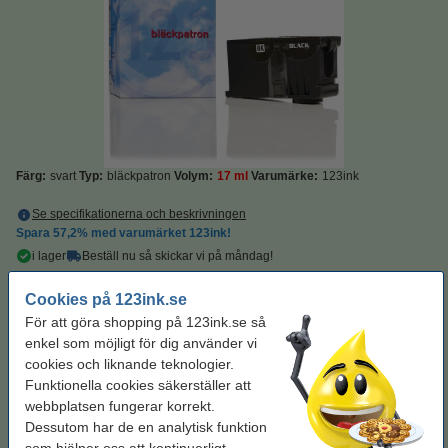
Färg:
svart
Typ:
bläckpatron
Volym:
17 ml
Varumärke:
123ink
Se specifikationerna och beskrivningen
Spara
57,2%
med varumärket 123ink!
i lager
Beställ nu så skickar vi på måndag!
Pris per ml
14,7 kr
Cookies på 123ink.se
För att göra shopping på 123ink.se så
250 kr
Beställ
enkel som möjligt för dig använder vi
cookies och liknande teknologier.
Funktionella cookies säkerställer att
Tips: Beställ färgbläckpatron!
webbplatsen fungerar korrekt.
Dell Series 22/592-11393 färgbläckpatron hög
Dessutom har de en analytisk funktion
kapacitet (varumärket 123ink)
som hjälper oss att kontinuerligt