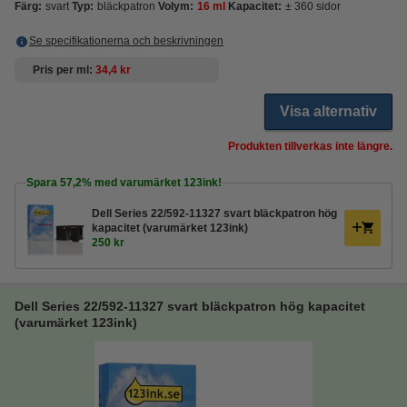
Färg:
svart
Typ:
bläckpatron
Volym:
16 ml
Kapacitet:
± 360 sidor
Se specifikationerna och beskrivningen
Pris per ml
34,4 kr
Visa alternativ
Produkten tillverkas inte längre.
Spara
57,2%
med varumärket 123ink!
Dell Series 22/592-11327 svart bläckpatron hög
kapacitet (varumärket 123ink)
250 kr
Dell Series 22/592-11327 svart bläckpatron hög kapacitet
(varumärket 123ink)