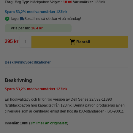
Färg:
färg
Typ:
bläckpatron
Volym:
18 ml
Varumärke:
123ink
Spara
53,2%
med varumärket 123ink!
i lager
Beställ nu så skickar vi på måndag!
Pris per ml
16,4 kr
295 kr
Beställ
Beskrivning
Specifikationer
Beskrivning
Spara
53,2%
med varumärket 123ink!
En högkvalitativ och tillförlitlig version av Dell Series 22/592-11393
färgbläckpatron hög kapacitet från 123ink. Denna patron produceras av en
tillverkare som är certifierad enligt den högsta ISO-standarden (ISO-9001).
Innehåll: 18ml
(
3ml
mer än originalet!
)