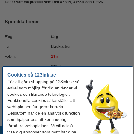
Det är samma produkt som Dell X738N, X756N och T092N.
Specifikationer
Färg:
färg
Typ:
bläckpatron
Volym:
18 ml
Varumärke:
123ink
Cookies på 123ink.se
Vårt artikelnr:
019159
För att göra shopping på 123ink.se så
Nummer:
592-11393
enkel som möjligt för dig använder vi
cookies och liknande teknologier.
Funktionella cookies säkerställer att
Tips
webbplatsen fungerar korrekt.
Vi råder er att beställa denna produkt istället för originalprodukten!
Dessutom har de en analytisk funktion
som hjälper oss att kontinuerligt
förbättra webbplatsen. Vi vill också
Populära produkter
visa dig annonser som matchar dina