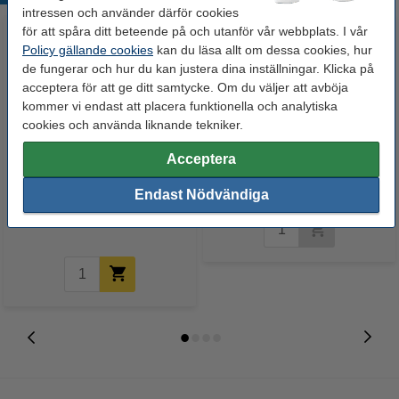
intressen och använder därför cookies
för att spåra ditt beteende på och utanför vår webbplats. I vår
Policy gällande cookies
kan du läsa allt om dessa cookies, hur
de fungerar och hur du kan justera dina inställningar. Klicka på
acceptera för att ge ditt samtycke. Om du väljer att avböja
kommer vi endast att placera funktionella och analytiska
cookies och använda liknande tekniker.
Acceptera
Dell Series 22/592-11327 svart
Dell Series 22/592-11327 svart
bläckpatron hög kapacitet
bläckpatron hög kapacitet
Endast Nödvändiga
(varumärket 123ink)
(original)
250 kr
Inkl. 25% Moms