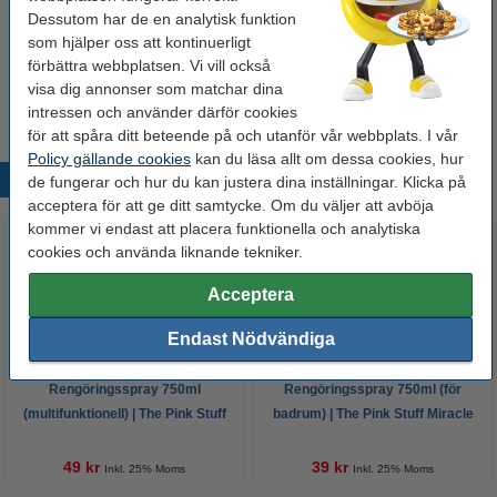
Dessutom har de en analytisk funktion
som hjälper oss att kontinuerligt
Sopsäck 60L | grå | 20st
förbättra webbplatsen. Vi vill också
49 kr
visa dig annonser som matchar dina
intressen och använder därför cookies
för att spåra ditt beteende på och utanför vår webbplats. I vår
Policy gällande cookies
kan du läsa allt om dessa cookies, hur
Populära produkter
de fungerar och hur du kan justera dina inställningar. Klicka på
acceptera för att ge ditt samtycke. Om du väljer att avböja
kommer vi endast att placera funktionella och analytiska
cookies och använda liknande tekniker.
Acceptera
Endast Nödvändiga
Rengöringsspray 750ml
Rengöringsspray 750ml (för
(multifunktionell) | The Pink Stuff
badrum) | The Pink Stuff Miracle
Miracle Multipurpose Cleaner
Bathroom Foam Cleaner
49 kr
39 kr
Inkl. 25% Moms
Inkl. 25% Moms