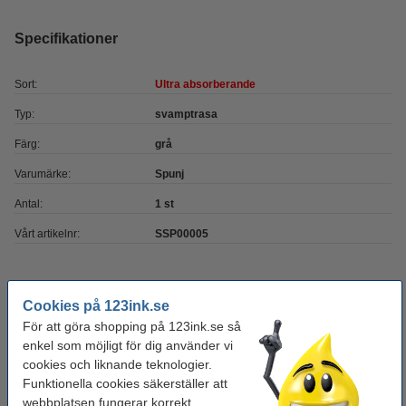
Specifikationer
Sort:
Ultra absorberande
Typ:
svamptrasa
Färg:
grå
Varumärke:
Spunj
Antal:
1 st
Vårt artikelnr:
SSP00005
Glöm inte att beställa!
Cookies på 123ink.se
Diskmedel 500ml | 123ink Green Sensation
För att göra shopping på 123ink.se så
27 kr
enkel som möjligt för dig använder vi
cookies och liknande teknologier.
Funktionella cookies säkerställer att
Diskhandskar M (8) 1-par | rosa/gul
webbplatsen fungerar korrekt.
22 kr