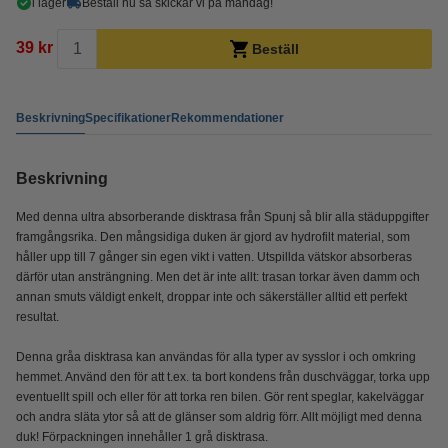
i lager
Beställ nu så skickar vi på måndag!
39 kr
Beställ
Beskrivning
Specifikationer
Rekommendationer
Beskrivning
Med denna ultra absorberande disktrasa från Spunj så blir alla städuppgifter
framgångsrika. Den mångsidiga duken är gjord av hydrofilt material, som
håller upp till 7 gånger sin egen vikt i vatten. Utspillda vätskor absorberas
därför utan ansträngning. Men det är inte allt: trasan torkar även damm och
annan smuts väldigt enkelt, droppar inte och säkerställer alltid ett perfekt
resultat.
Denna gråa disktrasa kan användas för alla typer av sysslor i och omkring
hemmet. Använd den för att t.ex. ta bort kondens från duschväggar, torka upp
eventuellt spill och eller för att torka ren bilen. Gör rent speglar, kakelväggar
och andra släta ytor så att de glänser som aldrig förr. Allt möjligt med denna
duk! Förpackningen innehåller 1 grå disktrasa.