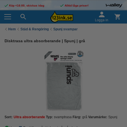
Köp <16:00, skickas idag
Alltid låga priser!
Logga in
Hem
Städ & Rengöring
Spunj svampar
Disktrasa ultra absorberande | Spunj | grå
Sort:
Ultra absorberande
Typ:
svamptrasa
Färg:
grå
Varumärke:
Spunj