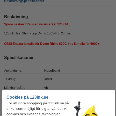
Beskrivning
Specifikationer
Beskrivning
Spara nästan
35%
med varumärket 123ink!
123ink Heat Shrink tejp Dymo 1805443. 24mm.
OBS! Endast lämplig för Dymo Rhino 6000. Inte lämplig för 6000+.
Specifikationer
Användning:
Kabelband
Textfärg:
svart
Märkbandsfärg:
vit
Mått:
24 mm x 1,5 m
Cookies på 123ink.se
För att göra shopping på 123ink.se så
Varumärke:
123ink
enkel som möjligt för dig använder vi
Sort:
värmekrympning
cookies och liknande teknologier.