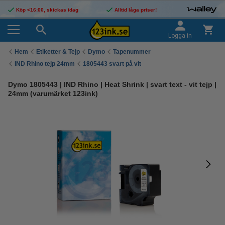
Köp <16:00, skickas idag
Alltid låga priser!
Logga in
Hem
Etiketter & Tejp
Dymo
Tapenummer
IND Rhino tejp 24mm
1805443 svart på vit
Dymo 1805443 | IND Rhino | Heat Shrink | svart text - vit tejp |
24mm (varumärket 123ink)