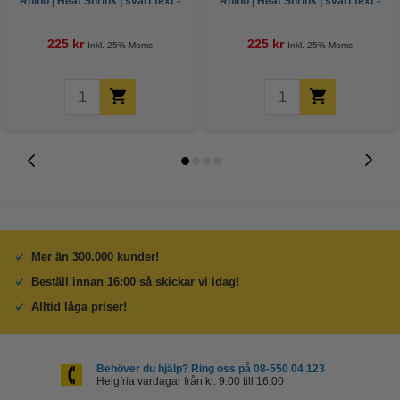
Rhino | Heat Shrink | svart text -
Rhino | Heat Shrink | svart text -
vit tejp | 9mm (varumärket
vit tejp | 12mm (varumärket
123ink)
123ink)
225 kr
225 kr
Inkl. 25% Moms
Inkl. 25% Moms
Mer än 300.000 kunder!
Beställ innan 16:00 så skickar vi idag!
Alltid låga priser!
Behöver du hjälp? Ring oss på 08-550 04 123
Helgfria vardagar från kl. 9:00 till 16:00