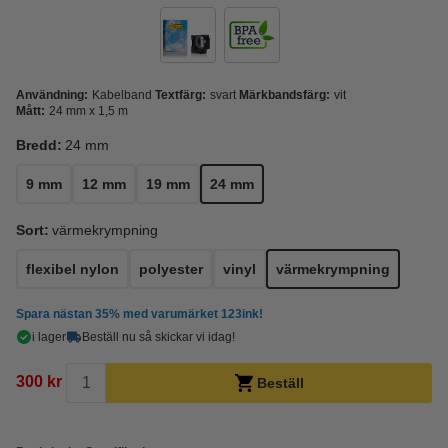
Användning:
Kabelband
Textfärg:
svart
Märkbandsfärg:
vit
Mått:
24 mm x 1,5 m
Bredd:
24 mm
9 mm
12 mm
19 mm
24 mm
Sort:
värmekrympning
flexibel nylon
polyester
vinyl
värmekrympning
Spara nästan
35%
med varumärket 123ink!
i lager
Beställ nu så skickar vi idag!
300 kr
Beställ