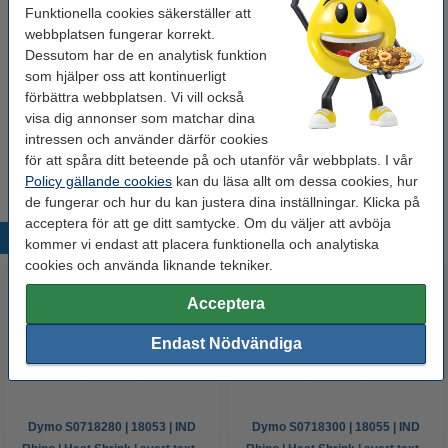
Funktionella cookies säkerställer att
Alt. nummer:
1805443
webbplatsen fungerar korrekt.
Dessutom har de en analytisk funktion
Vårt artikelnr:
088703
som hjälper oss att kontinuerligt
Nummer:
1805443
förbättra webbplatsen. Vi vill också
visa dig annonser som matchar dina
intressen och använder därför cookies
Tips
för att spåra ditt beteende på och utanför vår webbplats. I vår
Vi råder er att beställa denna produkt istället för originalprodukten!
Policy gällande cookies
kan du läsa allt om dessa cookies, hur
de fungerar och hur du kan justera dina inställningar. Klicka på
acceptera för att ge ditt samtycke. Om du väljer att avböja
Populära produkter
kommer vi endast att placera funktionella och analytiska
cookies och använda liknande tekniker.
Acceptera
Endast Nödvändiga
Dymo S0718280 | 18053 | IND
Dymo S0718300 | 18055 | IND