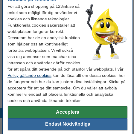
Nummer:
43610
För att göra shopping på 123ink.se så
enkel som möjligt för dig använder vi
Behöver du fler?
cookies och liknande teknologier.
Funktionella cookies säkerställer att
Köp
5st
för endast
webbplatsen fungerar korrekt.
500 kr
Dessutom har de en analytisk funktion
som hjälper oss att kontinuerligt
förbättra webbplatsen. Vi vill också
Tips: Beställ multipack!
visa dig annonser som matchar dina
Dymo D1 | multipack | svart text -
intressen och använder därför cookies
vit/transparent/gul tejp | 6mm (varumärket
123ink)​​​​​​​
för att spåra ditt beteende på och utanför vår webbplats. I vår
250 kr
Policy gällande cookies
kan du läsa allt om dessa cookies, hur
de fungerar och hur du kan justera dina inställningar. Klicka på
Tips
acceptera för att ge ditt samtycke. Om du väljer att avböja
Vi råder er att beställa denna produkt istället för originalprodukten!
kommer vi endast att placera funktionella och analytiska
cookies och använda liknande tekniker.
Acceptera
Populära produkter
Endast Nödvändiga