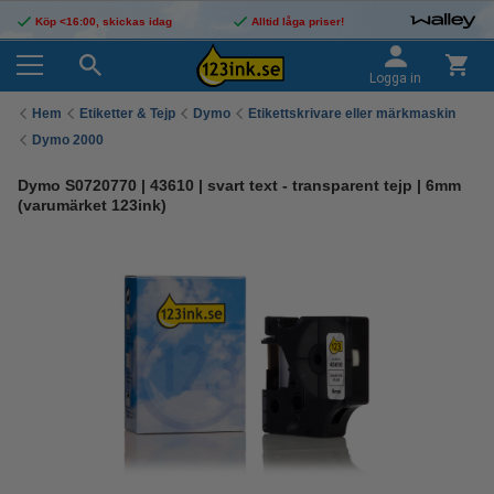
Köp <16:00, skickas idag
Alltid låga priser!
Logga in
Hem
Etiketter & Tejp
Dymo
Etikettskrivare eller märkmaskin
Dymo 2000
Dymo S0720770 | 43610 | svart text - transparent tejp | 6mm
(varumärket 123ink)