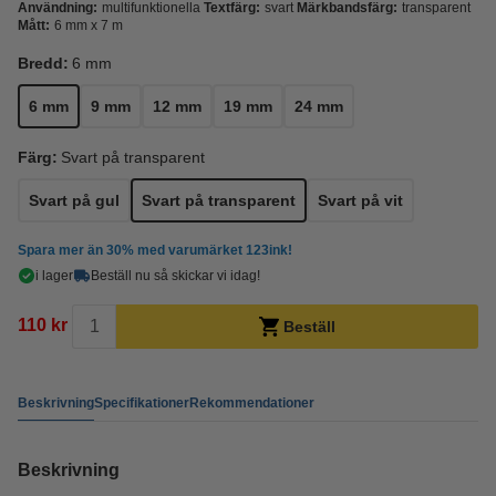
Användning:
multifunktionella
Textfärg:
svart
Märkbandsfärg:
transparent
Mått:
6 mm x 7 m
Bredd:
6 mm
6 mm
9 mm
12 mm
19 mm
24 mm
Färg:
Svart på transparent
Svart på gul
Svart på transparent
Svart på vit
Spara mer än
30%
med varumärket 123ink!
i lager
Beställ nu så skickar vi idag!
110 kr
Beställ
Beskrivning
Specifikationer
Rekommendationer
Beskrivning