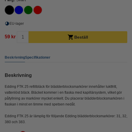
EU-lager
59 kr
Beställ
Beskrivning
Specifikationer
Beskrivning
Edding FTK 25 refillbläck för blädderblocksmarkörer innehåller luktfritt,
vattenlöst bläck. Bläcket kommer i en flaska med kapillärsystem, vilket gör
påfyllning av markörer mycket enkelt. Du placerar blädderblocksmarkören i
flaskan i minst en timme med spetsen nedåt.
Edding FTK 25 är lämplig för följande Edding blädderblocksmarkörer: 31, 32,
380 och 383.