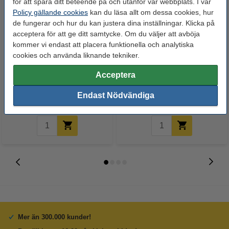
för att spåra ditt beteende på och utanför vår webbplats. I vår
Policy gällande cookies
kan du läsa allt om dessa cookies, hur
de fungerar och hur du kan justera dina inställningar. Klicka på
acceptera för att ge ditt samtycke. Om du väljer att avböja
kommer vi endast att placera funktionella och analytiska
cookies och använda liknande tekniker.
Canon GI-490BK svart
Varumärket 123ink ersätter
bläckrefill (varumärket 123ink)
Samsung MLT-R116 (SV134A)
Acceptera
trumma
40 kr
400 kr
Endast Nödvändiga
Inkl. 25% Moms
Inkl. 25% Moms
Mer än 300.000 kunder!