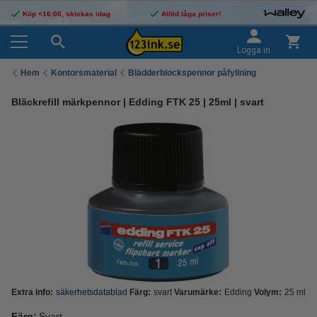
Köp <16:00, skickas idag
Alltid låga priser!
Logga in
Hem
Kontorsmaterial
Blädderblockspennor påfyllning
Bläckrefill märkpennor | Edding FTK 25 | 25ml | svart
Extra info:
säkerhetsdatablad
Färg:
svart
Varumärke:
Edding
Volym:
25 ml
Färg:
Svart