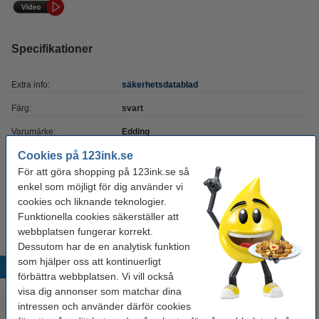
Specifikationer
Extra info:
säkerhetsdatablad
Färg:
svart
Varumärke:
Edding
Cookies på 123ink.se
Volym:
25 ml
För att göra shopping på 123ink.se så
Vårt artikelnr:
200954
enkel som möjligt för dig använder vi
cookies och liknande teknologier.
Nummer:
FTK 25
Funktionella cookies säkerställer att
webbplatsen fungerar korrekt.
Dessutom har de en analytisk funktion
som hjälper oss att kontinuerligt
Populära produkter
förbättra webbplatsen. Vi vill också
visa dig annonser som matchar dina
intressen och använder därför cookies