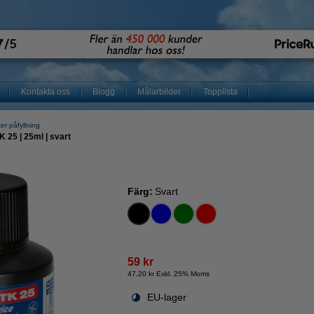
Kontakta oss
Blogg
Målarbilder
Topplista
ker påfyllning
 25 | 25ml | svart
Färg:
Svart
59 kr
47,20 kr Exkl. 25% Moms
EU-lager