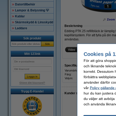
Datortillbehör
Lampor & Belysning 💡
Kablar
Zoom
Skärmskydd & Linsskydd
Beskrivning
Laddare
Edding PTK 25 refillbläck är lämplig
kapillärsystem. För att fylla på din m
Sök produkt
användas.
Sök
Cookies på 1
Mitt 123ink
För att göra shoppi
Specifikationer
och liknande teknol
Varumärke:
Eddi
korrekt. Dessutom ha
Färg:
svart
förbättra webbplats
Volym:
25 ml
använder därför coo
Glömt ditt lösenord?
vår
Policy gällande
Trygg E-Handel
hur du kan justera d
Kunder som gjort ett liknande köp 
du väljer att avböja
och använda liknand