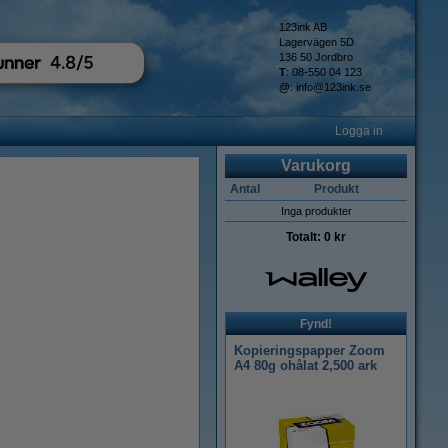
123ink AB
Lagervägen 5D
136 50 Jordbro
T
: 08-550 04 123
@
:
info@123ink.se
Logga in
Varukorg
Antal
Produkt
Inga produkter
Totalt:
0 kr
Fynd!
Kopieringspapper Zoom
A4 80g ohålat 2,500 ark