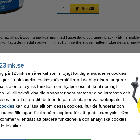
Beställ
 för att fylla på Edding märkpennor med ljusbeständigt pigmentbläck. Påfyllningsblä
arkör, lägg den nedåt i burken i minst 1 timme (helst över natten). Efter detta är mar
23ink.se
ng på 123ink.se så enkel som möjligt för dig använder vi cookies
ogier. Funktionella cookies säkerställer att webbplatsen fungerar
ng
Extra info:
r de en analytisk funktion som hjälper oss att kontinuerligt
Vårt artikelnr:
en. Vi vill också visa dig annonser som matchar dina intressen och
Nummer:
kies för att spåra ditt beteende på och utanför vår webbplats. I
 cookies
kan du läsa allt om dessa cookies, hur de fungerar och
ina inställningar. Klicka på acceptera för att ge ditt samtycke. Om
valde ofta även dessa produkter!
 kommer vi endast att placera funktionella och analytiska cookies
e tekniker.