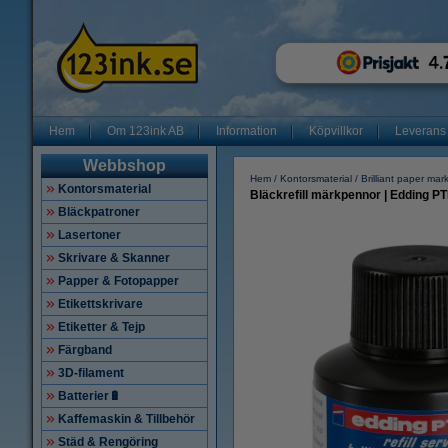
Hem
Om 123ink AB
Information
Köpvillkor
Leverans
Webbshop
Hem
Kontorsmaterial
Brilliant paper mar
Kontorsmaterial
Bläckrefill märkpennor | Edding PTK
Bläckpatroner
Lasertoner
Skrivare & Skanner
Papper & Fotopapper
Etikettskrivare
Etiketter & Tejp
Färgband
3D-filament
Batterier🔋
Kaffemaskin & Tillbehör
Städ & Rengöring