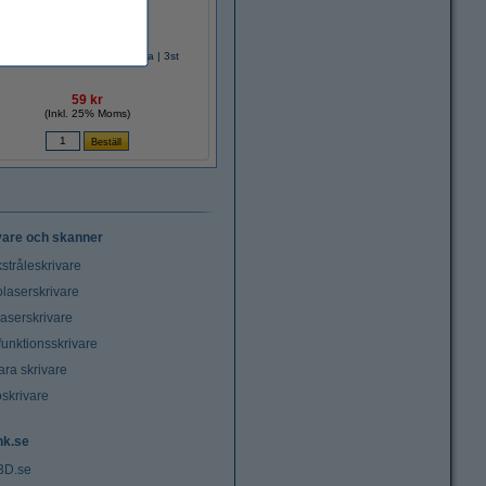
efill raderbar | Pilot Frixion | lila | 3st
59 kr
(Inkl. 25% Moms)
vare och skanner
stråleskrivare
laserskrivare
laserskrivare
funktionsskrivare
ara skrivare
oskrivare
nk.se
3D.se