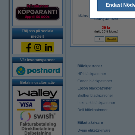
Endast Nöd
Märkpenna permanent 1.5mm - 3.0mm |
Edding 30 | svart
29 kr
Följ oss på sociala
(Inkl. 25% Moms)
medier!
Vår leveranspartner
Bläckpatroner
HP bläckpatroner
Canon bläckpatroner
Betalningsalternativ
Epson bläckpatroner
Brother bläckpatroner
Lexmark bläckpatroner
Dell bläckpatroner
Etikettskrivare
Dymo etikettskrivare