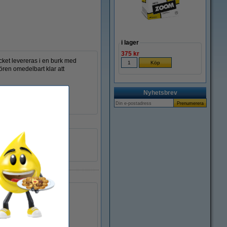
i lager
375 kr
cket levereras i en burk med
kören omedelbart klar att
Nyhetsbrev
säkerhetsdatablad
239221
PTK 25