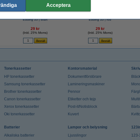
vändiga
Acceptera
Märkpenna permanent 1.0mm - 5.0mm |
Märkpenna permanent 1.0mm - 5.0mm |
R
Edding 33 | svart
Edding 33 | röd
29 kr
29 kr
(Inkl. 25% Moms)
(Inkl. 25% Moms)
Tonerkassetter
Kontorsmaterial
Skri
HP tonerkassetter
Dokumentförstörare
Bläck
Samsung tonerkassetter
Lamineringsmaskiner
Mono
Brother tonerkassetter
Pennor
Färg
Canon tonerkassetter
Etiketter och tejp
Multi
Xerox tonerkassetter
Post-it/Notisblock
Bärb
Oki tonerkassetter
Kuvert
Kvitt
Batterier
Lampor och belysning
123i
Alkaliska batterier
Ljusslingor
123-