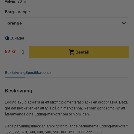
Volym:
30 ml
Färg:
orange
orange
EU-lager
52 kr
Beställ
Beskrivning
Specifikationer
Beskrivning
Edding T25 bläckrefill är ett luktfritt pigmenterat bläck i en droppflaska. Detta
gör det mycket enkelt att fylla på din märkpenna. Refillen gör det möjligt att
återanvända dina Edding-markörer om och om igen.
Detta påfyllningsbläck är lämpligt för följande permanenta Edding-markörer:
1, 21, 22, 370, 390, 400, 500, 550, 800, 850, 3000 och 3300