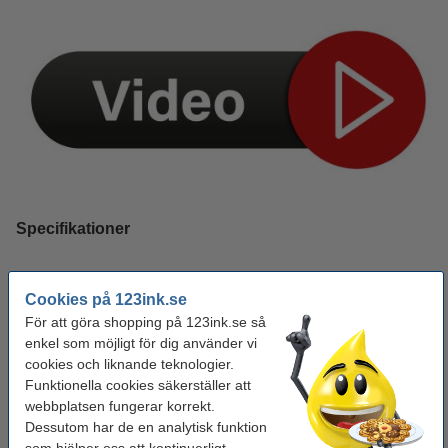
Specifikationer
Extra info:
säkerhetsdatablad
Cookies på 123ink.se
Färg:
orange
För att göra shopping på 123ink.se så
enkel som möjligt för dig använder vi
Varumärke:
Edding
cookies och liknande teknologier.
Volym:
30 ml
Funktionella cookies säkerställer att
webbplatsen fungerar korrekt.
Vårt artikelnr:
200921
Dessutom har de en analytisk funktion
Nummer:
T25
som hjälper oss att kontinuerligt