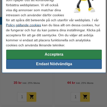
förbättra webbplatsen. Vi vill också
visa dig annonser som matchar dina
intressen och använder därför cookies
för att spåra ditt beteende på och utanför vår webbplats. I vår
Populära produkter
Policy gällande cookies
kan du läsa allt om dessa cookies, hur
de fungerar och hur du kan justera dina inställningar. Klicka på
acceptera för att ge ditt samtycke. Om du väljer att avböja
kommer vi endast att placera funktionella och analytiska
cookies och använda liknande tekniker.
Acceptera
Endast Nödvändiga
Märkpenna permanent 1.5mm -
Märkpenna permanent 2.0mm -
3.0mm | Edding 3000 | orange
7.0mm | Edding 500 | orange
35 kr
44 kr
Inkl. 25% Moms
Inkl. 25% Moms