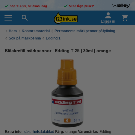
Köp <16:00, skickas idag
Alltid låga priser!
Logga in
Hem
Kontorsmaterial
Permanenta märkpennor påfyllning
Sök på märkpenna
Edding 1
Bläckrefill märkpennor | Edding T 25 | 30ml | orange
Extra info:
säkerhetsdatablad
Färg:
orange
Varumärke:
Edding