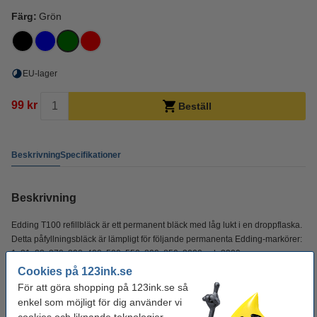
Färg:
Grön
EU-lager
99 kr
Beställ
Beskrivning
Specifikationer
Beskrivning
Edding T100 refillbläck är ett permanent bläck med låg lukt i en droppflaska.
Detta påfyllningsbläck är lämpligt för följande permanenta Edding-markörer:
1, 21, 22, 370, 390, 400, 500, 550, 800, 850, 3000 och 3300.
Cookies på 123ink.se
För att göra shopping på 123ink.se så
Specifikationer
enkel som möjligt för dig använder vi