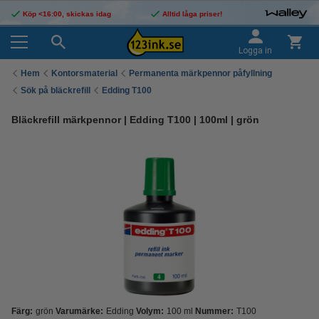
Köp <16:00, skickas idag
Alltid låga priser!
Logga in
Hem
Kontorsmaterial
Permanenta märkpennor påfyllning
Sök på bläckrefill
Edding T100
Bläckrefill märkpennor | Edding T100 | 100ml | grön
Färg:
grön
Varumärke:
Edding
Volym:
100 ml
Nummer:
T100