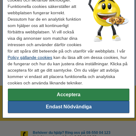
cookies och liknande teknologier.
Färg:
grön
Funktionella cookies säkerställer att
webbplatsen fungerar korrekt.
Varumärke:
Edding
Dessutom har de en analytisk funktion
Volym:
100 ml
som hjälper oss att kontinuerligt
förbättra webbplatsen. Vi vill också
Nummer:
T100
visa dig annonser som matchar dina
intressen och använder därför cookies
för att spåra ditt beteende på och utanför vår webbplats. I vår
Extra information
Policy gällande cookies
kan du läsa allt om dessa cookies, hur
Säkerhetsdatablad
de fungerar och hur du kan justera dina inställningar. Klicka på
acceptera för att ge ditt samtycke. Om du väljer att avböja
kommer vi endast att placera funktionella och analytiska
cookies och använda liknande tekniker.
Acceptera
Mer än 300.000 kunder!
Beställ innan 16:00 så skickar vi idag!
Endast Nödvändiga
Alltid låga priser!
Behöver du hjälp? Ring oss på 08-550 04 123