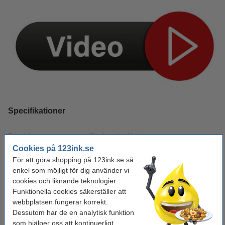
Specifikationer
Extra info:
säkerhetsdatablad
Cookies på 123ink.se
Färg:
grön
För att göra shopping på 123ink.se så
Varumärke:
Edding
enkel som möjligt för dig använder vi
cookies och liknande teknologier.
Volym:
25 ml
Funktionella cookies säkerställer att
webbplatsen fungerar korrekt.
Vårt artikelnr:
200566
Dessutom har de en analytisk funktion
Nummer:
BTK 25
som hjälper oss att kontinuerligt