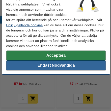
förbättra webbplatsen. Vi vill också
visa dig annonser som matchar dina
intressen och använder därför cookies
Populära produkter
för att spåra ditt beteende på och utanför vår webbplats. I vår
Policy gällande cookies
kan du läsa allt om dessa cookies, hur
de fungerar och hur du kan justera dina inställningar. Klicka på
acceptera för att ge ditt samtycke. Om du väljer att avböja
kommer vi endast att placera funktionella och analytiska
cookies och använda liknande tekniker.
Acceptera
Endast Nödvändiga
Bläckrefill whiteboardpennor |
Bläckrefill whiteboardpennor |
Edding BTK 25 | 25ml | svart
Edding BTK 25 | 25ml | röd
57 kr
57 kr
Inkl. 25% Moms
Inkl. 25% Moms