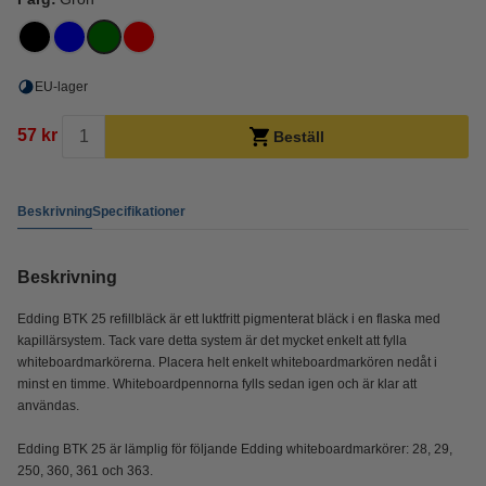
EU-lager
57 kr
Beställ
Beskrivning
Specifikationer
Beskrivning
Edding BTK 25 refillbläck är ett luktfritt pigmenterat bläck i en flaska med
kapillärsystem. Tack vare detta system är det mycket enkelt att fylla
whiteboardmarkörerna. Placera helt enkelt whiteboardmarkören nedåt i
minst en timme. Whiteboardpennorna fylls sedan igen och är klar att
användas.
Edding BTK 25 är lämplig för följande Edding whiteboardmarkörer: 28, 29,
250, 360, 361 och 363.