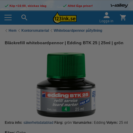
Köp <16:00, skickas idag
Alltid låga priser!
Logga in
Hem
Kontorsmaterial
Whiteboardpennor påfyllning
Bläckrefill whiteboardpennor | Edding BTK 25 | 25ml | grön
Extra info:
säkerhetsdatablad
Färg:
grön
Varumärke:
Edding
Volym:
25 ml
Färg:
Grön