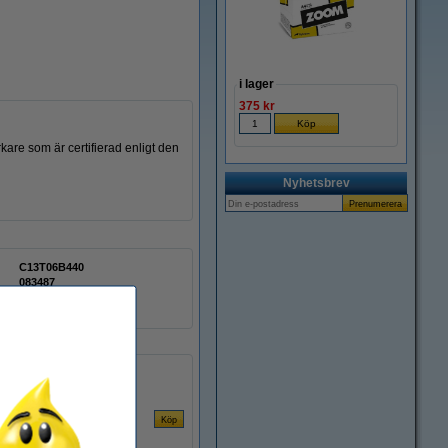
i lager
375 kr
rkare som är certifierad enligt den
Nyhetsbrev
C13T06B440
083487
C13T06B440