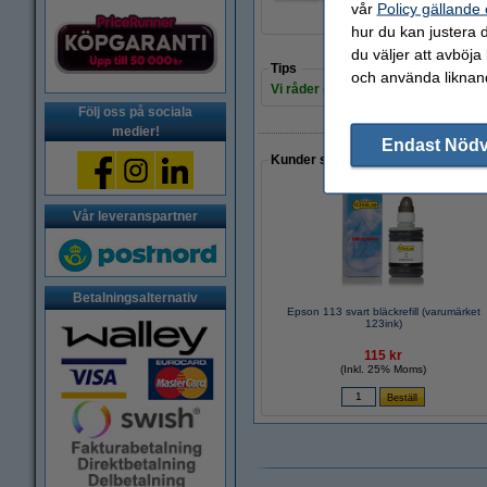
vår
Policy gällande
hur du kan justera d
du väljer att avböja
Tips
och använda liknand
Vi råder er att beställa denna produ
Följ oss på sociala
medier!
Endast Nöd
Kunder som gjort ett liknande köp 
Vår leveranspartner
Betalningsalternativ
Epson 113 svart bläckrefill (varumärket
123ink)
115 kr
(Inkl. 25% Moms)