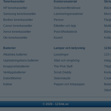
Tonerkassetter
Kontorsmaterial
Skri
HP tonerkassetter
Dokumentförstörare
Bläck
Samsung tonerkassetter
Lamineringsmaskiner
Mono
Brother tonerkassetter
Pennor
Färg
Canon tonerkassetter
Etiketter och tejp
Multi
Xerox tonerkassetter
Post-it/Notisblock
Bärb
Oki tonerkassetter
Kuvert
Kvitt
Batterier
Lampor och belysning
123i
Alkaliska batterier
Ljusslingor
123-
Uppladningsbara batterier
Städ och rengöring
integ
Knappcellsbatterier
The Pink Stuff
Tillg
Verktygsbatterier
Scrub Daddy
Kont
Datortillbehör
Skärmskydd
Cook
Kablar
Papper och fotopapper
Beta
Site
© 2026 - 123ink.se