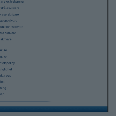
vare och skanner
stråleskrivare
laserskrivare
laserskrivare
funktionsskrivare
ara skrivare
oskrivare
nk.se
3D.se
ritetspolicy
änglighet
akta oss
ies
lning
map