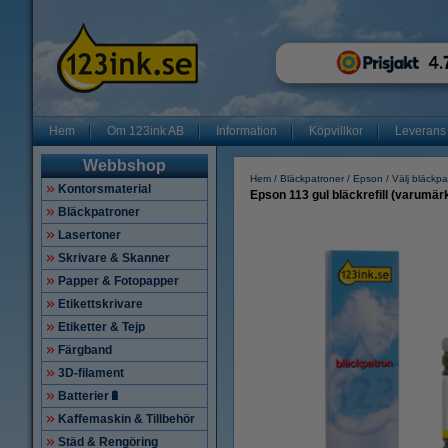
Hem
Om 123ink AB
Information
Köpvillkor
Leverans
Webbshop
Hem
Bläckpatroner
Epson
Välj bläckpa
Kontorsmaterial
Epson 113 gul bläckrefill (varumär
Bläckpatroner
Lasertoner
Skrivare & Skanner
Papper & Fotopapper
Etikettskrivare
Etiketter & Tejp
Färgband
3D-filament
Batterier🔋
Kaffemaskin & Tillbehör
Städ & Rengöring