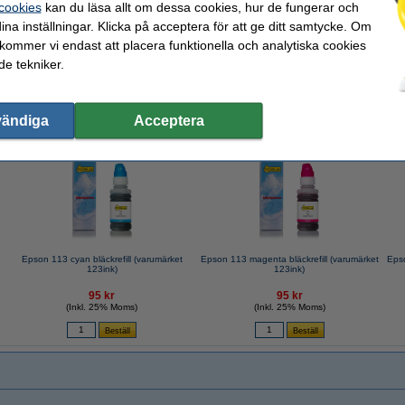
 cookies
kan du läsa allt om dessa cookies, hur de fungerar och
ina inställningar. Klicka på acceptera för att ge ditt samtycke. Om
 kommer vi endast att placera funktionella och analytiska cookies
e tekniker.
kt istället för originalprodukten!
vändiga
Acceptera
valde ofta även dessa produkter!
Epson 113 cyan bläckrefill (varumärket
Epson 113 magenta bläckrefill (varumärket
Eps
123ink)
123ink)
95 kr
95 kr
(Inkl. 25% Moms)
(Inkl. 25% Moms)