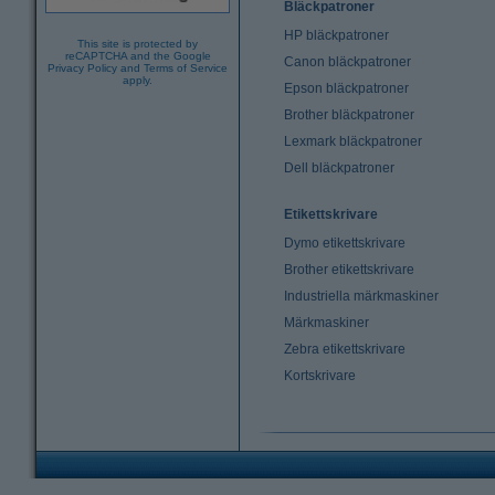
Bläckpatroner
HP bläckpatroner
This site is protected by
reCAPTCHA and the Google
Canon bläckpatroner
Privacy Policy
and
Terms of Service
apply.
Epson bläckpatroner
Brother bläckpatroner
Lexmark bläckpatroner
Dell bläckpatroner
Etikettskrivare
Dymo etikettskrivare
Brother etikettskrivare
Industriella märkmaskiner
Märkmaskiner
Zebra etikettskrivare
Kortskrivare