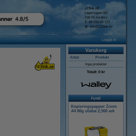
123ink AB
Lagervägen 5D
136 50 Jordbro
T
: 08-550 04 123
@
:
info@123ink.se
Logga in
Varukorg
Antal
Produkt
Inga produkter
Totalt:
0 kr
Fynd!
Kopieringspapper Zoom
A4 80g ohålat 2,500 ark