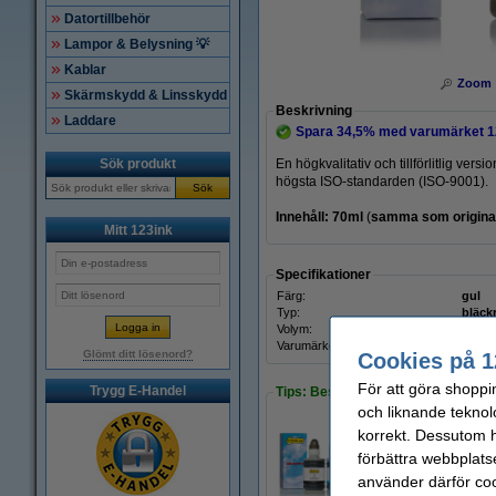
Datortillbehör
Lampor & Belysning 💡
Kablar
Zoom
Skärmskydd & Linsskydd
Beskrivning
Laddare
Spara
34,5%
med varumärket 1
Sök produkt
En högkvalitativ och tillförlitlig ver
högsta ISO-standarden (ISO-9001).
Sök
Innehåll: 70ml
(
samma som origina
Mitt 123ink
Specifikationer
Färg:
gul
Typ:
bläckr
Volym:
70 ml
Varumärke:
123in
Glömt ditt lösenord?
Cookies på 1
För att göra shoppi
Trygg E-Handel
Tips: Beställ multipack!
och liknande teknol
korrekt. Dessutom ha
Köp
multipack
fö
förbättra webbplats
375 kr
använder därför coo