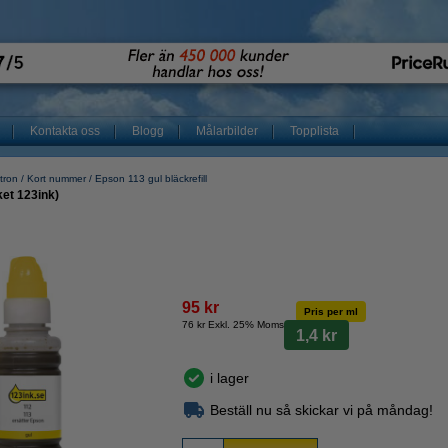
Kontakta oss
Blogg
Målarbilder
Topplista
tron
Kort nummer
Epson 113 gul bläckrefill
ket 123ink)
95 kr
Pris per ml
76 kr Exkl. 25% Moms
1,4 kr
i lager
Beställ nu så skickar vi på måndag!