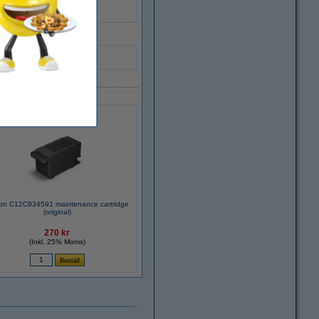
on C12C934591 maintenance cartridge
(original)
270 kr
(Inkl. 25% Moms)