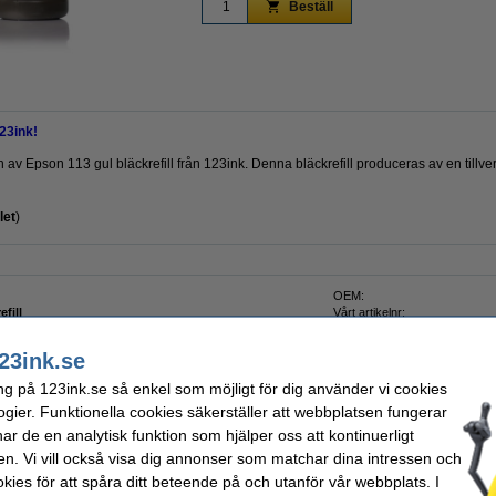
Beställ
23ink!
sion av Epson 113 gul bläckrefill från 123ink. Denna bläckrefill produceras av en tillve
let
)
OEM:
efill
Vårt artikelnr:
Nummer:
k
23ink.se
ng på 123ink.se så enkel som möjligt för dig använder vi cookies
ogier. Funktionella cookies säkerställer att webbplatsen fungerar
r de en analytisk funktion som hjälper oss att kontinuerligt
r endast
en. Vi vill också visa dig annonser som matchar dina intressen och
kies för att spåra ditt beteende på och utanför vår webbplats. I