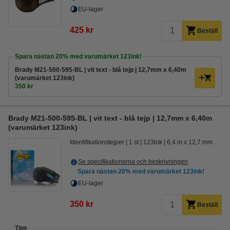
EU-lager
425 kr
Beställ
Spara nästan
20%
med varumärket 123ink!
Brady M21-500-595-BL | vit text - blå tejp | 12,7mm x 6,40m
(varumärket 123ink)
350 kr
Brady M21-500-595-BL | vit text - blå tejp | 12,7mm x 6,40m
(varumärket 123ink)
Identifikationstejper
1 st
123ink
6,4 m x 12,7 mm
Se specifikationerna och beskrivningen
Spara nästan
20%
med varumärket 123ink!
EU-lager
350 kr
Beställ
Tips