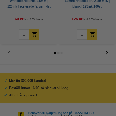
Whiteboardpenna 2.5mm |
Lamineringsfickor A4 80 mik. |
123ink | sorterade färger | 4st
blank | 123ink 100st
60 kr
125 kr
Inkl. 25% Moms
Inkl. 25% Moms
Mer än 300.000 kunder!
Beställ innan 16:00 så skickar vi idag!
Alltid låga priser!
Behöver du hjälp? Ring oss på 08-550 04 123