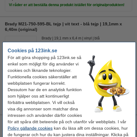
Vi råder er att beställa denna produkt istället för originalprodukten!
Brady M21-750-595-BL tejp | vit text - blå tejp | 19,1mm x
6,40m (original)
Brady
19,1 mm x 6,4 m
vinyl
blå
Se specifikationerna och beskrivningen
Cookies på 123ink.se
För att göra shopping på 123ink.se så
EU-lager
enkel som möjligt för dig använder vi
525 kr
cookies och liknande teknologier.
Beställ
Funktionella cookies säkerställer att
webbplatsen fungerar korrekt.
Spara nästan
30%
med varumärket 123ink!
Dessutom har de en analytisk funktion
Brady M21-750-595-BL tejp | vit text - blå tejp | 19,1mm x
som hjälper oss att kontinuerligt
6,40m (varumärket 123ink)
förbättra webbplatsen. Vi vill också
375 kr
visa dig annonser som matchar dina
intressen och använder därför cookies
för att spåra ditt beteende på och utanför vår webbplats. I vår
Brady M21-750-595-BL tejp | vit text - blå tejp | 19,1mm x
6,40m (varumärket 123ink)
Policy gällande cookies
kan du läsa allt om dessa cookies, hur
de fungerar och hur du kan justera dina inställningar. Klicka på
Identifikationstejper
1 st
123ink
6,4 m x 19,1 mm