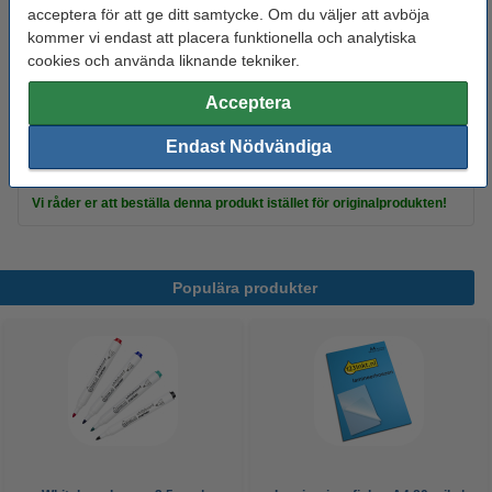
acceptera för att ge ditt samtycke. Om du väljer att avböja
kommer vi endast att placera funktionella och analytiska
Se specifikationerna och beskrivningen
cookies och använda liknande tekniker.
Spara nästan
30%
med varumärket 123ink!
EU-lager
Acceptera
375 kr
Beställ
Endast Nödvändiga
Tips
Vi råder er att beställa denna produkt istället för originalprodukten!
Populära produkter