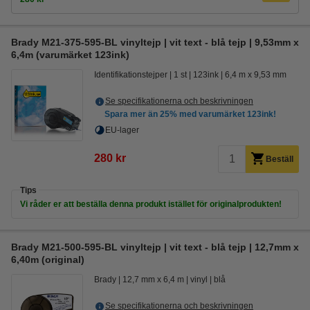
Brady M21-375-595-BL vinyltejp | vit text - blå tejp | 9,53mm x
6,4m (varumärket 123ink)
Identifikationstejper
1 st
123ink
6,4 m x 9,53 mm
Se specifikationerna och beskrivningen
Spara mer än
25%
med varumärket 123ink!
EU-lager
280 kr
Beställ
Tips
Vi råder er att beställa denna produkt istället för originalprodukten!
Brady M21-500-595-BL vinyltejp | vit text - blå tejp | 12,7mm x
6,40m (original)
Brady
12,7 mm x 6,4 m
vinyl
blå
Se specifikationerna och beskrivningen