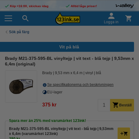
Köp <16:00, skickas idag
Alltid låga priser!
Logga in
Sök på färg
Vit på blå
Brady M21-375-595-BL vinyltejp | vit text - blå tejp | 9,53mm x
6,4m (original)
Brady
9,53 mm x 6,4 m
vinyl
blå
Se specifikationerna och beskrivningen
EU-lager
375 kr
Beställ
Spara mer än
25%
med varumärket 123ink!
Brady M21-375-595-BL vinyltejp | vit text - blå tejp | 9,53mm
x 6,4m (varumärket 123ink)
280 kr