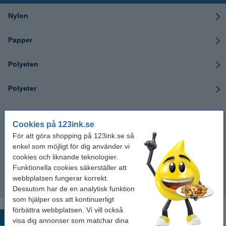
Nylon
Papper
Polyeten
Polyeter
Polyolefin
Cookies på 123ink.se
För att göra shopping på 123ink.se så
Polyuretan
enkel som möjligt för dig använder vi
cookies och liknande teknologier.
Värmekrympslang
Funktionella cookies säkerställer att
webbplatsen fungerar korrekt.
Vinyl
Dessutom har de en analytisk funktion
som hjälper oss att kontinuerligt
förbättra webbplatsen. Vi vill också
Populära produkter
visa dig annonser som matchar dina