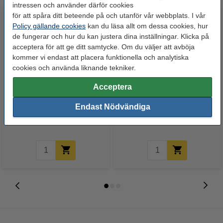
intressen och använder därför cookies
för att spåra ditt beteende på och utanför vår webbplats. I vår
Policy gällande cookies
kan du läsa allt om dessa cookies, hur
de fungerar och hur du kan justera dina inställningar. Klicka på
acceptera för att ge ditt samtycke. Om du väljer att avböja
kommer vi endast att placera funktionella och analytiska
cookies och använda liknande tekniker.
Whiteboardpenna 2.5mm |
Lamineringsfickor A4 80 mik. |
Acceptera
123ink | sorterade färger | 4st
blank | 123ink 100st
Endast Nödvändiga
60 kr
125 kr
Inkl. 25% Moms
Inkl. 25% Moms