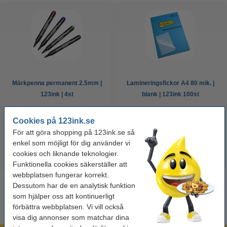
Märkpenna permanent 2.5mm |
Lamineringsfickor A4 80 mik. |
123ink | 4st
blank | 123ink 100st
50 kr
125 kr
Cookies på 123ink.se
Inkl. 25% Moms
Inkl. 25% Moms
För att göra shopping på 123ink.se så
enkel som möjligt för dig använder vi
cookies och liknande teknologier.
Funktionella cookies säkerställer att
webbplatsen fungerar korrekt.
Dessutom har de en analytisk funktion
som hjälper oss att kontinuerligt
förbättra webbplatsen. Vi vill också
visa dig annonser som matchar dina