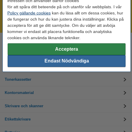
intressen och använder därför cookies
för att spåra ditt beteende på och utanför vår webbplats. I vår
Mer än 300.000 kunder!
Policy gällande cookies
kan du läsa allt om dessa cookies, hur
Beställ innan 16:00 så skickar vi idag!
de fungerar och hur du kan justera dina inställningar. Klicka på
Alltid låga priser!
acceptera för att ge ditt samtycke. Om du väljer att avböja
kommer vi endast att placera funktionella och analytiska
cookies och använda liknande tekniker.
Behöver du hjälp? Ring oss på 08-550 04 123
Helgfria vardagar från kl. 9:00 till 16:00
Acceptera
Endast Nödvändiga
Bläckpatroner
Tonerkassetter
Kontorsmaterial
Skrivare och skanner
Etikettskrivare