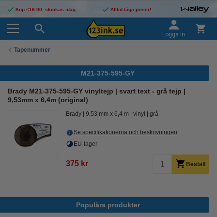
Köp <16:00, skickas idag
Alltid låga priser!
Logga in
Tapenummer
M21-375-595-GY
Brady M21-375-595-GY vinyltejp | svart text - grå tejp |
9,53mm x 6,4m (original)
Brady
9,53 mm x 6,4 m
vinyl
grå
Se specifikationerna och beskrivningen
EU-lager
375 kr
Beställ
Populära produkter