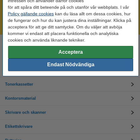
intressen och använder därför cookies
för att spåra ditt beteende på och utanför vår webbplats. I vår
Mer än 300.000 kunder!
Policy gällande cookies
kan du läsa allt om dessa cookies, hur
Beställ innan 16:00 så skickar vi idag!
de fungerar och hur du kan justera dina inställningar. Klicka på
Alltid låga priser!
acceptera för att ge ditt samtycke. Om du väljer att avböja
kommer vi endast att placera funktionella och analytiska
cookies och använda liknande tekniker.
Behöver du hjälp? Ring oss på 08-550 04 123
Helgfria vardagar från kl. 9:00 till 16:00
Acceptera
Endast Nödvändiga
Bläckpatroner
Tonerkassetter
Kontorsmaterial
Skrivare och skanner
Etikettskrivare