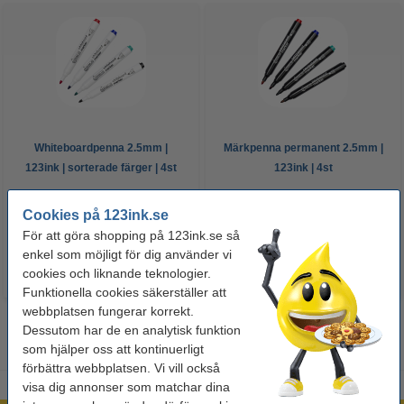
Whiteboardpenna 2.5mm |
Märkpenna permanent 2.5mm |
123ink | sorterade färger | 4st
123ink | 4st
60 kr
50 kr
Cookies på 123ink.se
Inkl. 25% Moms
Inkl. 25% Moms
För att göra shopping på 123ink.se så
enkel som möjligt för dig använder vi
cookies och liknande teknologier.
Funktionella cookies säkerställer att
webbplatsen fungerar korrekt.
Dessutom har de en analytisk funktion
som hjälper oss att kontinuerligt
förbättra webbplatsen. Vi vill också
visa dig annonser som matchar dina