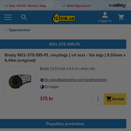
Köp <16:00, skickas idag
Alltid låga priser!
Logga in
Tapenummer
M21-375-595-PL
Brady M21-375-595-PL vinyltejp | vit text - lila tejp | 9,53mm x
6,40m (original)
Brady
9,53 mm x 6,4 m
vinyl
lila
Se specifikationerna och beskrivningen
EU-lager
375 kr
Beställ
Populära produkter