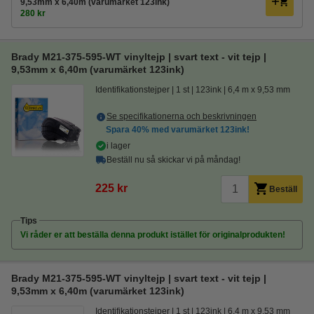
9,53mm x 6,40m (varumärket 123ink)
280 kr
Brady M21-375-595-WT vinyltejp | svart text - vit tejp |
9,53mm x 6,40m (varumärket 123ink)
Identifikationstejper
1 st
123ink
6,4 m x 9,53 mm
Se specifikationerna och beskrivningen
Spara
40%
med varumärket 123ink!
i lager
Beställ nu så skickar vi på måndag!
225 kr
Beställ
Tips
Vi råder er att beställa denna produkt istället för originalprodukten!
Brady M21-375-595-WT vinyltejp | svart text - vit tejp |
9,53mm x 6,40m (varumärket 123ink)
Identifikationstejper
1 st
123ink
6,4 m x 9,53 mm