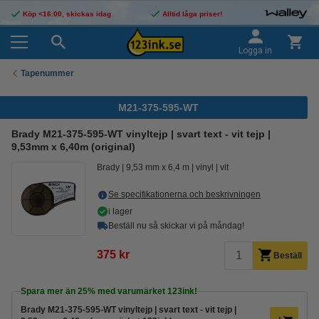
Köp <16:00, skickas idag
Alltid låga priser!
Logga in
Tapenummer
M21-375-595-WT
Brady M21-375-595-WT vinyltejp | svart text - vit tejp |
9,53mm x 6,40m (original)
Brady
9,53 mm x 6,4 m
vinyl
vit
Se specifikationerna och beskrivningen
i lager
Beställ nu så skickar vi på måndag!
375 kr
Beställ
Spara mer än
25%
med varumärket 123ink!
Brady M21-375-595-WT vinyltejp | svart text - vit tejp |