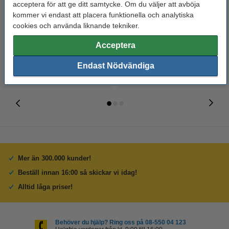
Whiteboardpenna 2.5mm |
Märkpenna permanent 2.5mm |
acceptera för att ge ditt samtycke. Om du väljer att avböja
123ink | sorterade färger | 4st
123ink | 4st
kommer vi endast att placera funktionella och analytiska
cookies och använda liknande tekniker.
60 kr
50 kr
Inkl. 25% Moms
Inkl. 25% Moms
Acceptera
Endast Nödvändiga
Mer än 300.000 kunder!
Beställ innan 16:00 så skickar vi idag!
Alltid låga priser!
Behöver du hjälp? Ring oss på 08-550 04 123