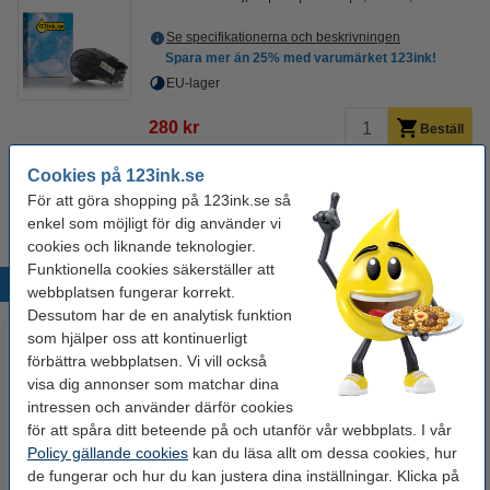
Se specifikationerna och beskrivningen
Spara mer än
25%
med varumärket 123ink!
EU-lager
280 kr
Beställ
Cookies på 123ink.se
Tips
För att göra shopping på 123ink.se så
Vi råder er att beställa denna produkt istället för originalprodukten!
enkel som möjligt för dig använder vi
cookies och liknande teknologier.
Funktionella cookies säkerställer att
Populära produkter
webbplatsen fungerar korrekt.
Dessutom har de en analytisk funktion
som hjälper oss att kontinuerligt
förbättra webbplatsen. Vi vill också
visa dig annonser som matchar dina
intressen och använder därför cookies
för att spåra ditt beteende på och utanför vår webbplats. I vår
Policy gällande cookies
kan du läsa allt om dessa cookies, hur
de fungerar och hur du kan justera dina inställningar. Klicka på