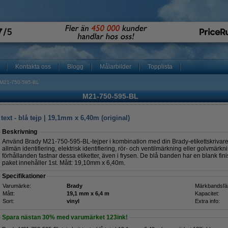
Kontakta oss
Blogg
Målarbilder
Topplista
M21-750-595-BL
M21-750-595-BL
text - blå tejp | 19,1mm x 6,40m (original)
Beskrivning
Använd Brady M21-750-595-BL-tejper i kombination med din Brady-etikettskrivare. 
allmän identifiering, elektrisk identifiering, rör- och ventilmärkning eller golvmär
förhållanden fastnar dessa etiketter, även i frysen. De blå banden har en blank fini
paket innehåller 1st. Mått: 19,10mm x 6,40m.
Specifikationer
Varumärke:
Brady
Märkbandsfä
Mått:
19,1 mm x 6,4 m
Kapacitet:
Sort:
vinyl
Extra info:
Spara nästan
30%
med varumärket 123ink!