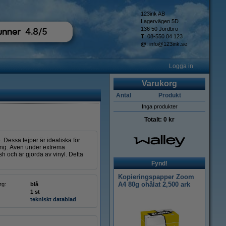
123ink AB
Lagervägen 5D
136 50 Jordbro
T
: 08-550 04 123
@
:
info@123ink.se
Logga in
Varukorg
Antal
Produkt
Inga produkter
Totalt:
0 kr
Dessa tejper är idealiska för
kning. Även under extrema
sh och är gjorda av vinyl. Detta
Fynd!
Kopieringspapper Zoom
A4 80g ohålat 2,500 ark
rg:
blå
1 st
tekniskt datablad