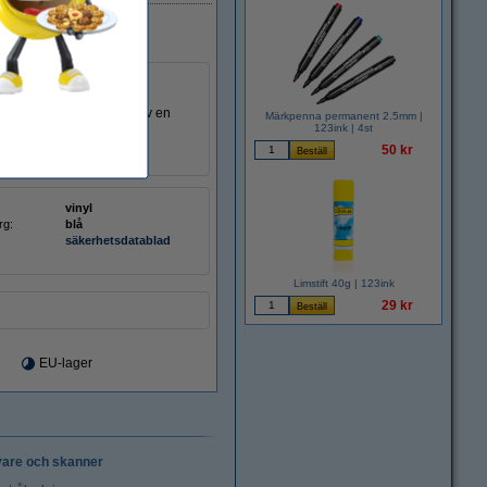
k. Denna tejp produceras av en
Märkpenna permanent 2.5mm |
123ink | 4st
50 kr
vinyl
rg:
blå
säkerhetsdatablad
Limstift 40g | 123ink
29 kr
EU-lager
vare och skanner