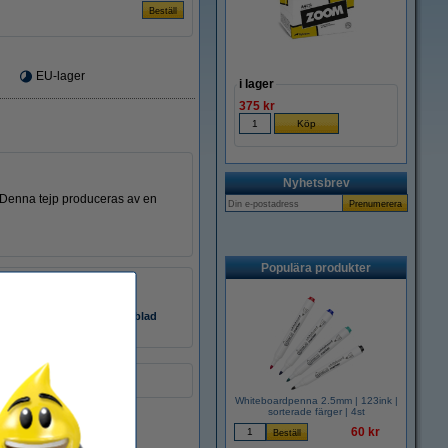
EU-lager
i lager
375 kr
Nyhetsbrev
k. Denna tejp produceras av en
Populära produkter
vinyl
rg:
blå
säkerhetsdatablad
Whiteboardpenna 2.5mm | 123ink |
sorterade färger | 4st
EU-lager
60 kr