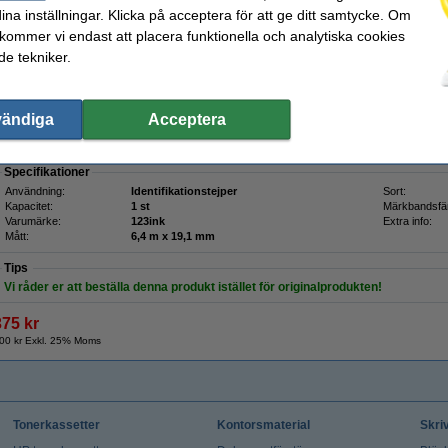
ina inställningar. Klicka på acceptera för att ge ditt samtycke. Om
 text - blå tejp | 19,1mm x 6,40m (varumärket 123ink)
 kommer vi endast att placera funktionella och analytiska cookies
e tekniker.
Beskrivning
Spara nästan
30%
med varumärket 123ink!
En högkvalitativ och tillförlitlig version av Brady M21-750-595-BL tejp från 123in
vändiga
Acceptera
tillverkare som är certifierad enligt den högsta ISO-standarden (ISO-9001).
Denna är lämplig för M210, M210-LAB och M211.
Specifikationer
Användning:
Identifikationstejper
Sort:
Kapacitet:
1 st
Märkbandsfä
Varumärke:
123ink
Extra info:
Mått:
6,4 m x 19,1 mm
Tips
Vi råder er att beställa denna produkt istället för originalprodukten!
375 kr
00 kr Exkl. 25% Moms
Tonerkassetter
Kontorsmaterial
Skri