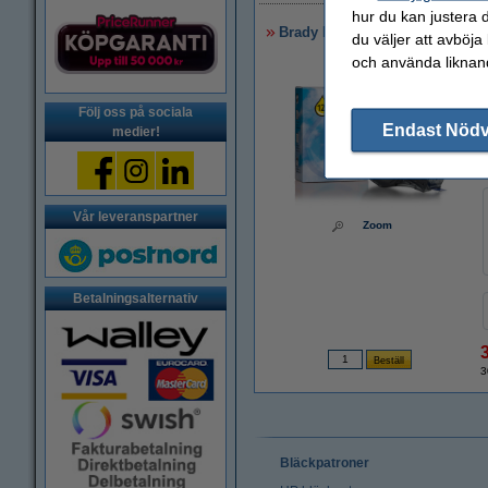
hur du kan justera d
Brady M21-750-595-BL tejp | vit
du väljer att avböja
och använda liknand
Följ oss på sociala
Endast Nöd
medier!
Vår leveranspartner
Zoom
Betalningsalternativ
3
Bläckpatroner