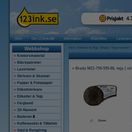
Hem
Om 123ink AB
Information
Köpvillkor
Leverans
Hem
Etiketter & Tejp
Brady
Tapenummer
Webbshop
Kontorsmaterial
Bläckpatroner
Brady M21-750-595-BL tejp | vit 
Lasertoner
Skrivare & Skanner
Papper & Fotopapper
Etikettskrivare
Etiketter & Tejp
Färgband
3D-filament
Batterier🔋
Zoom
Kaffemaskin & Tillbehör
Städ & Rengöring