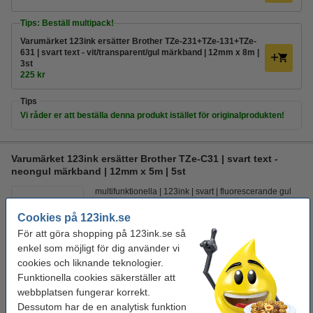
Tips: Beställ multipack!
Varumärket 123ink ersätter Brother TZe-231+TZe-131+TZe-
631 | svart text - vit/transparent/gul märkband | 12mm x 8m |
3st
225 kr
Tips
Vi råder er att beställa denna produkt istället för originalprodukten!
Varumärket 123ink ersätter Brother TZe-C31 | svart text -
neongul märkband | 12mm x 5m | 5st
multifunktionella
123ink
svart
fluorescerande gul
Cookies på 123ink.se
Se specifikationerna och beskrivningen
För att göra shopping på 123ink.se så
i lager
enkel som möjligt för dig använder vi
Beställ nu så skickar vi idag!
cookies och liknande teknologier.
500 kr
Funktionella cookies säkerställer att
Beställ
webbplatsen fungerar korrekt.
Dessutom har de en analytisk funktion