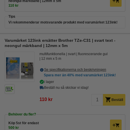
neongul märkband | 12mm x 5m
110 kr
Tips
Vi rekommenderar motsvarande produkt med varumärket 123ink!
Varumärket 123ink ersätter Brother TZe-C31 | svart text -
neongul märkband | 12mm x 5m
multifunktionella
svart
fluorescerande gul
12 mm x 5 m
Se specifikationerna och beskrivningen
Spara mer än
40%
med varumärket 123ink!
i lager
Beställ nu så skickar vi idag!
110 kr
Beställ
Behöver du fler?
Köp
5st
för endast
500 kr