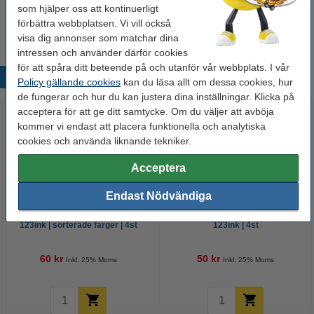
som hjälper oss att kontinuerligt
Tips
förbättra webbplatsen. Vi vill också
Vi råder er att beställa denna produkt istället för originalprodukten!
visa dig annonser som matchar dina
intressen och använder därför cookies
för att spåra ditt beteende på och utanför vår webbplats. I vår
Populära produkter
Policy gällande cookies
kan du läsa allt om dessa cookies, hur
de fungerar och hur du kan justera dina inställningar. Klicka på
acceptera för att ge ditt samtycke. Om du väljer att avböja
kommer vi endast att placera funktionella och analytiska
cookies och använda liknande tekniker.
Acceptera
Endast Nödvändiga
Whiteboardpenna 2.5mm |
Märkpenna permanent 2.5mm |
123ink | sorterade färger | 4st
123ink | 4st
60 kr
50 kr
Inkl. 25% Moms
Inkl. 25% Moms