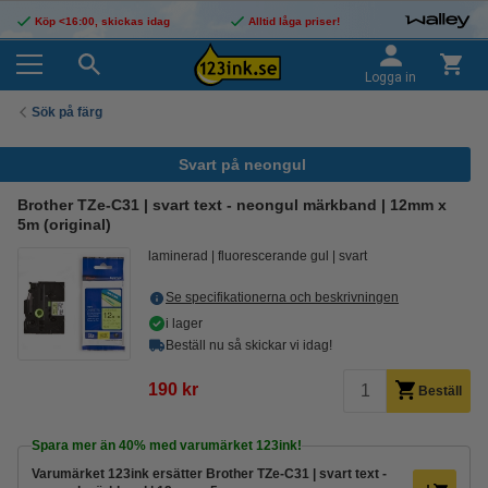
Köp <16:00, skickas idag
Alltid låga priser!
Logga in
Sök på färg
Svart på neongul
Brother TZe-C31 | svart text - neongul märkband | 12mm x
5m (original)
laminerad
fluorescerande gul
svart
Se specifikationerna och beskrivningen
i lager
Beställ nu så skickar vi idag!
190 kr
Beställ
Spara mer än
40%
med varumärket 123ink!
Varumärket 123ink ersätter Brother TZe-C31 | svart text -